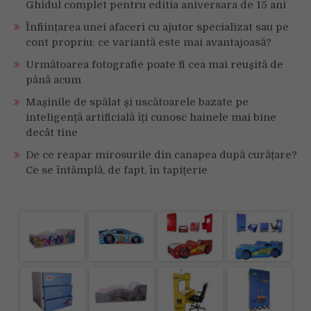
Ghidul complet pentru editia aniversara de 15 ani
disponibile
în
Înființarea unei afaceri cu ajutor specializat sau pe
România
cont propriu: ce variantă este mai avantajoasă?
Următoarea fotografie poate fi cea mai reușită de
până acum
Mașinile de spălat și uscătoarele bazate pe
inteligență artificială îți cunosc hainele mai bine
decât tine
De ce reapar mirosurile din canapea după curățare?
Ce se întâmplă, de fapt, în tapițerie