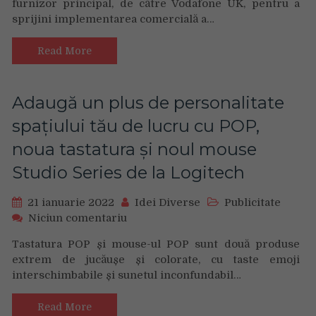
furnizor principal, de către Vodafone UK, pentru a
și
sprijini implementarea comercială a…
Samsung
pornesc
prima
Read More
stație
de
bază
Adaugă un plus de personalitate
5G
spațiului tău de lucru cu POP,
Open
RAN
noua tastatura și noul mouse
din
Studio Series de la Logitech
Regatul
Unit
21 ianuarie 2022
Idei Diverse
Publicitate
on
Niciun comentariu
Adaugă
Tastatura POP și mouse-ul POP sunt două produse
un
extrem de jucăușe și colorate, cu taste emoji
plus
interschimbabile și sunetul inconfundabil…
de
personalitate
spațiului
Read More