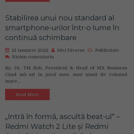
tău
de
lucru
Stabilirea unui nou standard al
cu
smartphone-urilor într-o lume în
POP,
noua
continuă schimbare
tastatura
și
21 ianuarie 2022
Idei Diverse
Publicitate
noul
on
Niciun comentariu
mouse
Stabilirea
Studio
By: Dr. TM Roh, President & Head of MX Business
unui
Series
Când mă uit în jurul meu, sunt uimit de volumul
nou
de
mare…
standard
la
al
Logitech
smartphone-
Read More
urilor
într-
o
„Intră în formă, ascultă beat-ul” –
lume
Redmi Watch 2 Lite și Redmi
în
continuă