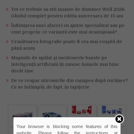
Tot ce trebuie sa stii inainte de Summer Well 2026.
Ghidul complet pentru editia aniversara de 15 ani
Înființarea unei afaceri cu ajutor specializat sau pe
cont propriu: ce variantă este mai avantajoasă?
Următoarea fotografie poate fi cea mai reușită de
până acum
Mașinile de spălat și uscătoarele bazate pe
inteligență artificială îți cunosc hainele mai bine
decât tine
De ce reapar mirosurile din canapea după curățare?
Ce se întâmplă, de fapt, în tapițerie
Your browser is blocking some features of this
website. Please follow the instructions at