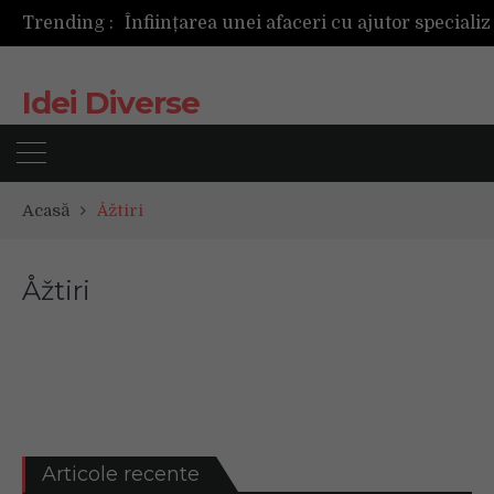
Trending :
Idei Diverse
Acasă
Åžtiri
Åžtiri
Articole recente