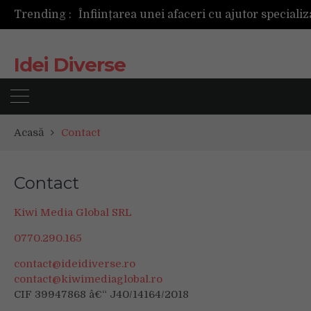
Trending :
Cum ar fi dacă ceasul tău s-ar antrena alăt
Idei Diverse
Acasă
Contact
Contact
Kiwi Media Global SRL
0770.290.165
contact@ideidiverse.ro
contact@kiwimediaglobal.ro
CIF 39947868 â€“ J40/14164/2018