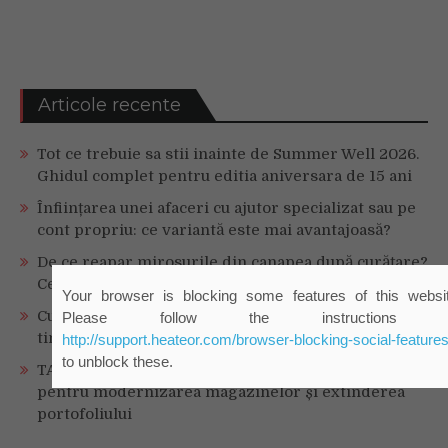
Articole recente
Tot ce trebuie sa stii inainte de Summer Well 2026.
Ghidul complet pentru editia aniversara de 15 ani
Înființarea unei afaceri cu ajutor specializat sau pe
cont propriu: ce variantă este mai avantajoasă?
De ce reapar mirosurile din canapea după curățare?
Ce se întâmplă, de fapt, în tapițerie
Your browser is blocking some features of this websit
Cum ar fi dacă ceasul tău s-ar antrena alături de
Please follow the instructions 
tine?
http://support.heateor.com/browser-blocking-social-features
to unblock these.
TAG investește 500.000 de euro în retail în 2026,
pentru modernizarea magazinelor și extinderea
portofoliului