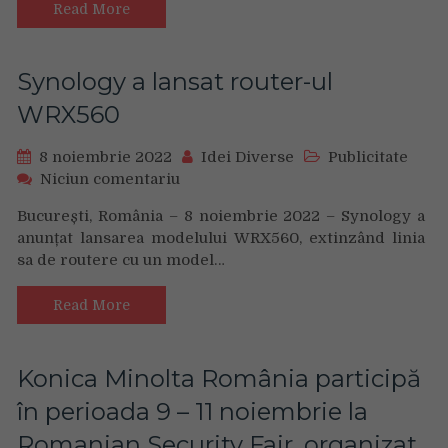
specialiști
aplicații
Read More
din
cu
companii
Orange
de
TV
Synology a lansat router-ul
top
Go
WRX560
8 noiembrie 2022
Idei Diverse
Publicitate
on
Niciun comentariu
Synology
București, România – 8 noiembrie 2022 – Synology a
a
anunțat lansarea modelului WRX560, extinzând linia
lansat
sa de routere cu un model…
router-
ul
WRX560
Read More
Konica Minolta România participă
în perioada 9 – 11 noiembrie la
Romanian Security Fair, organizat