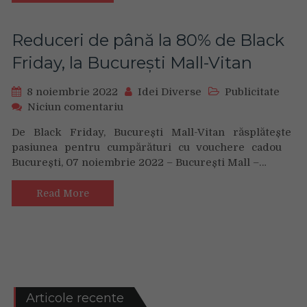
la
90%
și
Reduceri de până la 80% de Black
inițiative
Friday, la București Mall-Vitan
sustenabile
8 noiembrie 2022
Idei Diverse
Publicitate
on
Niciun comentariu
Reduceri
De Black Friday, București Mall-Vitan răsplătește
de
pasiunea pentru cumpărături cu vouchere cadou
până
București, 07 noiembrie 2022 – București Mall –…
la
80%
de
Read More
Black
Friday,
la
București
Mall-
Vitan
Articole recente