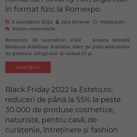
în format fizic la Romexpo
8 noiembrie 2022
Idei Diverse
Publicitate
on
Niciun comentariu
Konica
București, 08 noiembrie 2022 Konica Minolta
Minolta
Business Solutions România, lider pe piața sistemelor
România
de printare, integrator de soluții IT și…
participă
în
perioada
Read More
9
–
11
Black Friday 2022 la Esteto.ro:
noiembrie
reduceri de până la 55% la peste
la
Romanian
30.000 de produse cosmetice,
Security
naturiste, pentru casă, de
Fair,
organizat
curățenie, întreținere și fashion
în