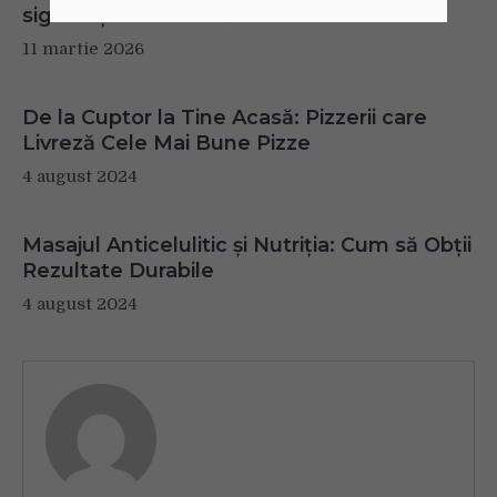
siguranța alimentară
11 martie 2026
De la Cuptor la Tine Acasă: Pizzerii care
Livreză Cele Mai Bune Pizze
4 august 2024
Masajul Anticelulitic și Nutriția: Cum să Obții
Rezultate Durabile
4 august 2024