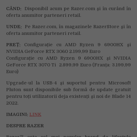
CÂND:
Disponibil acum pe Razer.com și în curând în
oferta anumitor parteneri retail.
UNDE:
Pe Razer.com, în magazinele RazerStore și în
oferta anumitor parteneri retail.
PREȚ:
Configurație cu AMD Ryzen 9 6900HX și
NVIDIA GeForce RTX 3060 2.199,99 Euro
Configurație cu AMD Ryzen 9 6900HX și NVIDIA
GeForce RTX 3070 Ti 2.899,99 Euro (Franța: 3.199,99
Euro)
Upgrade-ul la USB-4 și suportul pentru Microsoft
Pluton sunt disponibile sub formă de update gratuit
pentru toți utilizatorii deja existenți și noi de Blade 14
2022.
IMAGINI:
LINK
DESPRE RAZER
Razer™ este cel mai popular brand de lifestyle