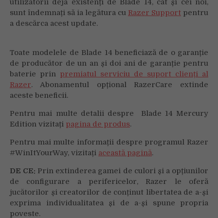
utilizatorii deja existenți de Blade 14, cât și cei noi,
sunt îndemnați să ia legătura cu
Razer Support
pentru
a descărca acest update.
Toate modelele de Blade 14 beneficiază de o garanție
de producător de un an și doi ani de garanție pentru
baterie prin
premiatul serviciu de suport clienți al
Razer
. Abonamentul opțional RazerCare extinde
aceste beneficii.
Pentru mai multe detalii despre Blade 14 Mercury
Edition vizitați
pagina de produs
.
Pentru mai multe informații despre programul Razer
#WinItYourWay, vizitați
această pagină
.
DE CE:
Prin extinderea gamei de culori și a opțiunilor
de configurare a perifericelor, Razer le oferă
jucătorilor și creatorilor de conținut libertatea de a-și
exprima individualitatea și de a-și spune propria
poveste.