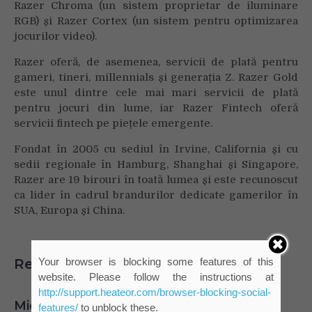
Razer Chroma (un sistem proprietar de iluminare
RGB) și Razer Cortex (un sistem pentru optimizarea
jocurilor video).
Razer oferă, de asemenea, servicii de plată pentru
gameri, tineri, millennials și generația Z. Razer Gold
este unul dintre cele mai mari servicii de plată
pentru jocuri din lume, iar Razer Fintech oferă
servicii fintech pe piețele emergente.
Fondat în 2005 cu sediul în Irvine, California și cu
sedii regionale în Hamburg, Shanghai și Singapore,
Razer are 19 birouri în toată lumea și este recunoscut
ca lider în cadrul brandurilor dedicate gamerilor în
SUA, Europa și China.
Your browser is blocking some features of this
Related Posts
website. Please follow the instructions at
http://support.heateor.com/browser-blocking-social-
Microplasticele – o provocare pentru
features/
to unblock these.