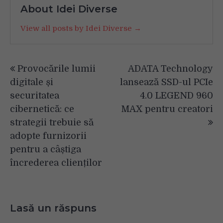
About Idei Diverse
View all posts by Idei Diverse →
Navigare
Provocările lumii
ADATA Technology
în
digitale și
lansează SSD-ul PCIe
articole
securitatea
4.0 LEGEND 960
cibernetică: ce
MAX pentru creatori
strategii trebuie să
adopte furnizorii
pentru a câștiga
încrederea clienților
Lasă un răspuns