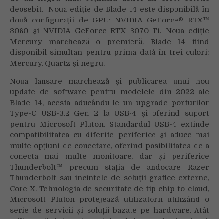
deosebit. Noua ediție de Blade 14 este disponibilă în
două configurații de GPU: NVIDIA GeForce® RTX™
3060 și NVIDIA GeForce RTX 3070 Ti. Noua ediție
Mercury marchează o premieră, Blade 14 fiind
disponibil simultan pentru prima dată în trei culori:
Mercury, Quartz și negru.
Noua lansare marchează și publicarea unui nou
update de software pentru modelele din 2022 ale
Blade 14, acesta aducându-le un upgrade porturilor
Type-C USB-3.2 Gen 2 la USB-4 și oferind suport
pentru Microsoft Pluton. Standardul USB-4 extinde
compatibilitatea cu diferite periferice și aduce mai
multe opțiuni de conectare, oferind posibilitatea de a
conecta mai multe monitoare, dar și periferice
Thunderbolt™ precum stația de andocare Razer
Thunderbolt sau incintele de soluții grafice externe,
Core X. Tehnologia de securitate de tip chip-to-cloud,
Microsoft Pluton protejează utilizatorii utilizând o
serie de servicii și soluții bazate pe hardware. Atât