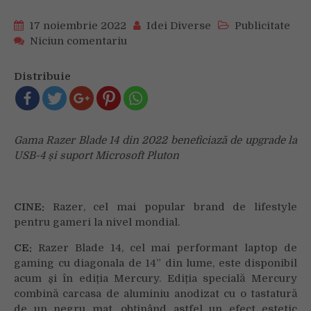
17 noiembrie 2022
Idei Diverse
Publicitate
on
Niciun comentariu
ALERTĂ
MEDIA:
Distribuie
RAZER
BLADE
14
DISPONIBIL
Gama Razer Blade 14 din 2022 beneficiază de upgrade la
ACUM
USB-4 și suport Microsoft Pluton
ȘI
ÎN
EDIȚIA
MERCURY
CINE:
Razer, cel mai popular brand de lifestyle
pentru gameri la nivel mondial.
CE:
Razer Blade 14, cel mai performant laptop de
gaming cu diagonala de 14” din lume, este disponibil
acum și în ediția Mercury. Ediția specială Mercury
combină carcasa de aluminiu anodizat cu o tastatură
de un negru mat, obținând astfel un efect estetic