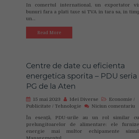
In comertul international, un exportator v
–
bunuri fara a plati taxe si TVA in tara sa, in tim
UN
un…
SERVICIU
INOVATIV
DESTINAT
Read More
SIMPLIFICARII
TRANZITULUI
VAMAL
Centre de date cu eficienta
energetica sporita – PDU seria
PG de la Aten
15 mai 2023
Idei Diverse
Economie
/
o
Publicitate
/
Tehnologie
Niciun comentariu
C
În esență, PDU-urile au un rol similar cu
d
prelungitoarelor de alimentare: ele furniz
d
energie mai multor echipamente simult
c
Managementul…
e