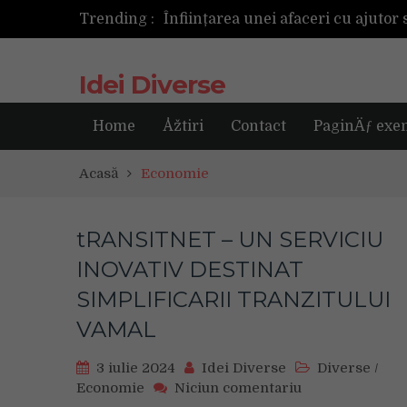
Trending :
Cum ar fi dacă ceasul tău s-ar ant
Idei Diverse
Home
Åžtiri
Contact
PaginÄƒ exe
Acasă
Economie
tRANSITNET – UN SERVICIU
INOVATIV DESTINAT
SIMPLIFICARII TRANZITULUI
VAMAL
3 iulie 2024
Idei Diverse
Diverse
/
on
Economie
Niciun comentariu
tRANSITNET