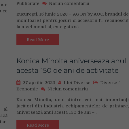
on
Publicitate
Niciun comentariu
inde
AGON
p ce
București, 15 iunie 2023 – AGON by AOC, brandul de
by
monitoare1 pentru jocuri și accesorii IT recunoscut
AOC
la nivel mondial, este gata să…
anunta
noul
monitor
Read More
pentru
gaming
cu
Konica Minolta aniverseaza anul
diagonala
acesta 150 de ani de activitate
de
40″
si
27 aprilie 2023
Idei Diverse
Diverse
/
rata
on
Economie
Niciun comentariu
de
Konica
n
Konica Minolta, unul dintre cei mai importanți
reimprospatare
Minolta
entre
jucători din industria echipamentelor de printare,
de
aniverseaza
 al
e
144
aniversează anul acesta 150 de ani –…
anul
ează
ate
HZ:
acesta
an.
u
AGON
150
Read More
ficienta