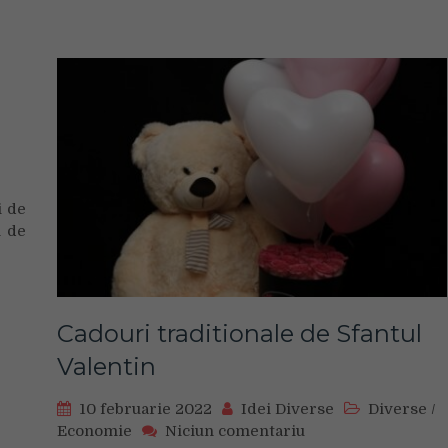
Președinte
ARB
și
CEC
Bank)
i de
i de
Cadouri traditionale de Sfantul
Valentin
10 februarie 2022
Idei Diverse
Diverse
/
on
Economie
Niciun comentariu