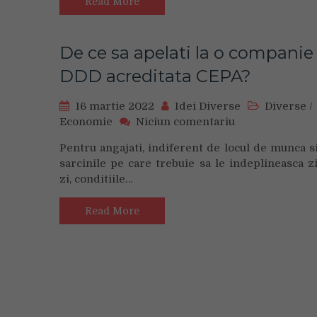
DESAVARSITE
Read More
CU
NOUL
RAZER
De ce sa apelati la o companie
BLACKWIDOW
DDD acreditata CEPA?
V4
PRO
16 martie 2022
Idei Diverse
Diverse
/
on
Economie
Niciun comentariu
De
Pentru angajati, indiferent de locul de munca s
ce
sarcinile pe care trebuie sa le indeplineasca z
sa
zi, conditiile…
apelati
la
o
Read More
companie
DDD
acreditata
CEPA?