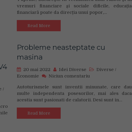
trebuie
vremuri financiare și sociale dificile, educația
să
financiară poate da direcția unui popor,…
economisească
și
să
Read More
rămână
prudenți.
Nu
Probleme neasteptate cu
sunt
masina
premisele
unei
V4
recesiuni.
20 mai 2022
Idei Diverse
Diverse
/
Arătăm
on
Economie
Niciun comentariu
ca
Probleme
Autoturismele sunt inventii minunate, care dau
o
neasteptate
e
/
multe independenta posesorilor, mai ales daca
societate
cu
acestia sunt pasionati de calatorii. Desi sunt in…
sănătoasă,
masina
cu
cro
economie
nile
Read More
stabilă”
(Bogdan
Neacșu,