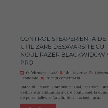
X
Fold2
si
X
Flip
care
extind
CONTROL SI EXPERIENTA DE
gama
de
UTILIZARE DESAVARSITE CU
flagship-
NOUL RAZER BLACKWIDOW 
uri
pliabile
PRO
17 februarie 2023
Idei Diverse
Divers
on
Economie
Niciun comentariu
CONTROL
Datorită Razer Command Dial, tastelor ma
SI
dedicate și a iluminării care contribuie la opțiu
EXPERIENTA
de personalizare fără limite, noua tastatură…
DE
UTILIZARE