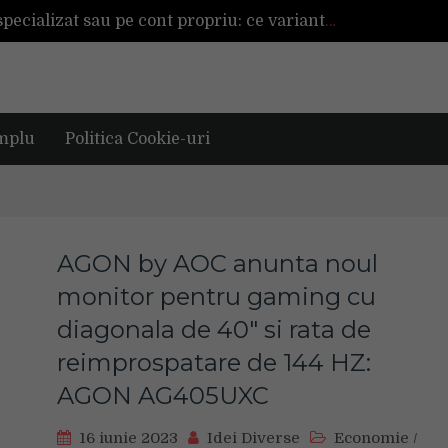
Înființarea unei afaceri cu ajutor specializat sau pe cont propriu: ce variantă este mai avantajoasă?
De ce reapar mirosurile din canapea după curățare? Ce se întâmplă, de fapt, în tapițerie
rena alături de tine?
TAG investește 500.000 de euro în retail în 2026, pentru modernizarea magazinelor și extinderea portofoliului
Tot ce trebuie sa stii inainte de Summer Well 2026. Ghidul complet pentru editia aniversara de 15 ani
mplu
Politica Cookie-uri
AGON by AOC anunta noul
monitor pentru gaming cu
diagonala de 40″ si rata de
reimprospatare de 144 HZ:
AGON AG405UXC
16 iunie 2023
Idei Diverse
Economie
/