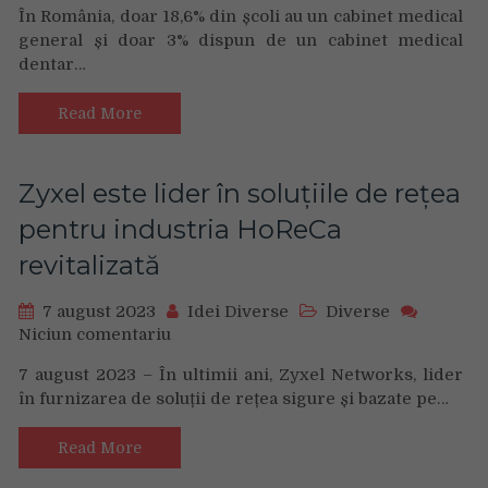
În România, doar 18,6% din școli au un cabinet medical
Zi
general și doar 3% dispun de un cabinet medical
de
dentar…
Bine
amenajează
un
Read More
cabinet
stomatologic
școlar
Zyxel este lider în soluțiile de rețea
pentru 1800
pentru industria HoReCa
de
copii
revitalizată
din
cinci
7 august 2023
Idei Diverse
Diverse
comune
Niciun comentariu
on
aflate
Zyxel
în
7 august 2023 – În ultimii ani, Zyxel Networks, lider
este
județul
în furnizarea de soluții de rețea sigure și bazate pe…
lider
Cluj
în
Read More
soluțiile
de