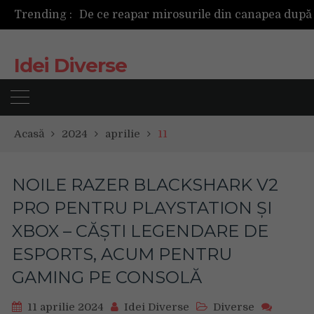
Trending :
Cum ar fi dacă ceasul tău s-ar antrena alăt
Idei Diverse
Acasă
2024
aprilie
11
NOILE RAZER BLACKSHARK V2
PRO PENTRU PLAYSTATION ȘI
XBOX – CĂȘTI LEGENDARE DE
ESPORTS, ACUM PENTRU
GAMING PE CONSOLĂ
11 aprilie 2024
Idei Diverse
Diverse