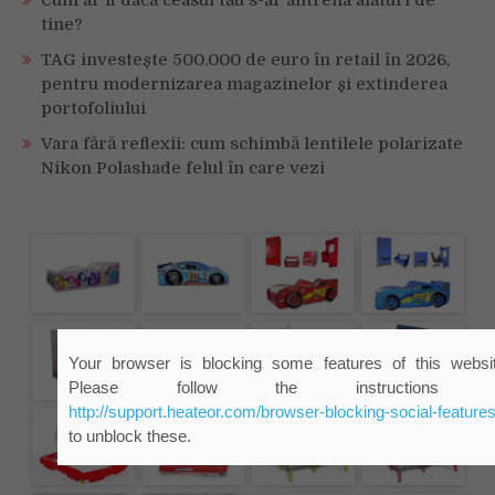
tine?
TAG investește 500.000 de euro în retail în 2026,
pentru modernizarea magazinelor și extinderea
portofoliului
Vara fără reflexii: cum schimbă lentilele polarizate
Nikon Polashade felul în care vezi
Your browser is blocking some features of this websit
Please follow the instructions 
http://support.heateor.com/browser-blocking-social-features
to unblock these.