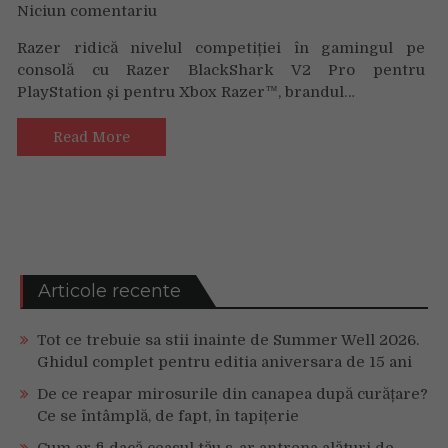
Niciun comentariu
on
NOILE
Razer ridică nivelul competiției în gamingul pe
RAZER
consolă cu Razer BlackShark V2 Pro pentru
BLACKSHARK
PlayStation și pentru Xbox Razer™, brandul…
V2
PRO
PENTRU
Read More
PLAYSTATION
ȘI
XBOX
–
CĂȘTI
LEGENDARE
DE
Articole recente
ESPORTS,
ACUM
Tot ce trebuie sa stii inainte de Summer Well 2026.
PENTRU
Ghidul complet pentru editia aniversara de 15 ani
GAMING
PE
De ce reapar mirosurile din canapea după curățare?
CONSOLĂ
Ce se întâmplă, de fapt, în tapițerie
Cum ar fi dacă ceasul tău s-ar antrena alături de