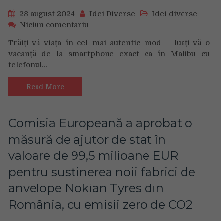
și
cu
28 august 2024
Idei Diverse
Idei diverse
60%
on
Niciun comentariu
mai
Telefonul
Trăiți-vă viața în cel mai autentic mod – luați-vă o
multe
Barbie™
vacanță de la smartphone exact ca în Malibu cu
negocieri
la
în
telefonul…
care
cadrul
ați
CSALB
visat
Read More
este
acum
o
Comisia Europeană a aprobat o
realitate
măsură de ajutor de stat în
valoare de 99,5 milioane EUR
pentru susținerea noii fabrici de
anvelope Nokian Tyres din
România, cu emisii zero de CO2