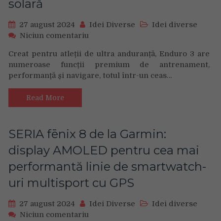
solară
27 august 2024
Idei Diverse
Idei diverse
on
Niciun comentariu
Ceasul
Creat pentru atleții de ultra anduranță, Enduro 3 are
care
numeroase funcții premium de antrenament,
impinge
performanță și navigare, totul într-un ceas…
limitele:
Enduro
3
Read More
de
la
Garmin,
SERIA fēnix 8 de la Garmin:
un
display AMOLED pentru cea mai
model
ușor,
performantă linie de smartwatch-
ultraperformant,
uri multisport cu GPS
cu
GPS
și
27 august 2024
Idei Diverse
Idei diverse
cea
on
Niciun comentariu