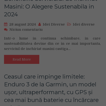
consecutiv
Masini: O Alegere Sustenabila in
2024
28 august 2024
Idei Diverse
Idei diverse
on
Niciun comentariu
Beneficiile
Intr-o lume in continua schimbare, in care
Serviciului
sustenabilitatea devine din ce in ce mai importanta,
de
serviciul de inchiriat masini castiga…
Inchiriat
Masini:
O
Read More
Alegere
Sustenabila
in
Ceasul care impinge limitele:
2024
Enduro 3 de la Garmin, un model
ușor, ultraperformant, cu GPS și
cea mai bună baterie cu încărcare