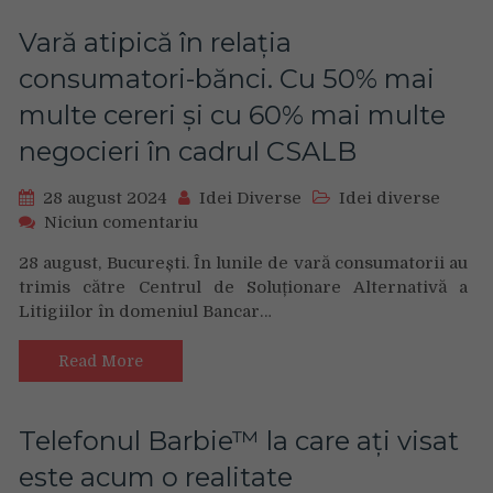
100
Samsung
de
Vară atipică în relația
copii
consumatori-bănci. Cu 50% mai
din
mediul
multe cereri și cu 60% mai multe
rural
negocieri în cadrul CSALB
28 august 2024
Idei Diverse
Idei diverse
on
Niciun comentariu
Vară
28 august, București. În lunile de vară consumatorii au
atipică
trimis către Centrul de Soluționare Alternativă a
în
Litigiilor în domeniul Bancar…
relația
consumatori-
bănci.
Read More
Cu
50%
mai
Telefonul Barbie™ la care ați visat
multe
este acum o realitate
cereri