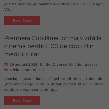
job,
gravat manual pe balamaua delicată a HONOR Magic
îndrăzneț.
dar
V3…
A
nu
făcut
ne
ceea
Read More
putem
ce
pensiona
1
de
din
Premiera Copilăriei, prima vizită la
la
5
viață”
cinema pentru 100 de copii din
europeni
nu
mediul rural
se
simte
29 august 2024
Idei Diverse
Idei diverse
confortabil
on
Niciun comentariu
să
Premiera
facă:
Asociația pastel lansează prima ediție a proiectului
Copilăriei,
cere
„Premiera Copilăriei”, o inițiativă menită să le ofere
prima
scuze
copiilor o experiență de tip…
vizită
posesorilor
la
de
cinema
Read More
smartphone-
pentru
uri