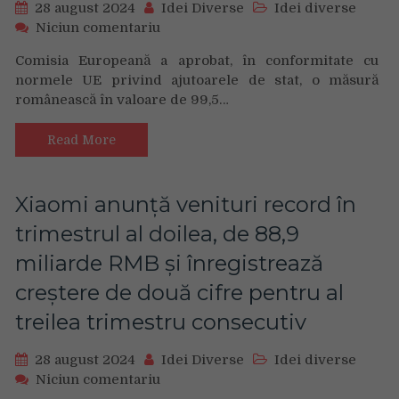
28 august 2024
Idei Diverse
Idei diverse
on
Niciun comentariu
Comisia
Comisia Europeană a aprobat, în conformitate cu
Europeană
normele UE privind ajutoarele de stat, o măsură
a
românească în valoare de 99,5…
aprobat
o
măsură
Read More
de
ajutor
de
Xiaomi anunță venituri record în
stat
trimestrul al doilea, de 88,9
în
valoare
miliarde RMB și înregistrează
de
creștere de două cifre pentru al
99,5
milioane
treilea trimestru consecutiv
EUR
pentru
28 august 2024
Idei Diverse
Idei diverse
susținerea
on
Niciun comentariu
noii
Xiaomi