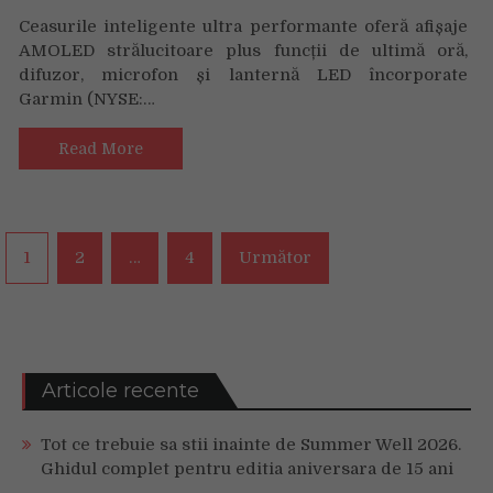
mai
SERIA
bună
Ceasurile inteligente ultra performante oferă afișaje
fēnix
baterie
AMOLED strălucitoare plus funcții de ultimă oră,
8
cu
difuzor, microfon și lanternă LED încorporate
de
încărcare
Garmin (NYSE:…
la
solară
Garmin:
display
Read More
AMOLED
pentru
cea
mai
Navigare
1
2
…
4
Următor
performantă
în
linie
de
articole
smartwatch-
uri
multisport
Articole recente
cu
GPS
Tot ce trebuie sa stii inainte de Summer Well 2026.
Ghidul complet pentru editia aniversara de 15 ani