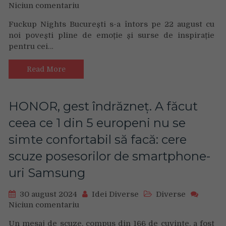
Niciun comentariu
on
Povești
Fuckup Nights București s-a întors pe 22 august cu
emoționante
noi povești pline de emoție și surse de inspirație
despre
pentru cei…
eșec
și
lecții
Read More
valoroase
la
ediția
HONOR, gest îndrăzneț. A făcut
a
ceea ce 1 din 5 europeni nu se
22-
a
simte confortabil să facă: cere
Fuckup
scuze posesorilor de smartphone-
Nights
București.
uri Samsung
„Ne
putem
30 august 2024
Idei Diverse
Diverse
pensiona
Niciun comentariu
on
de
HONOR,
la
Un mesaj de scuze, compus din 166 de cuvinte, a fost
gest