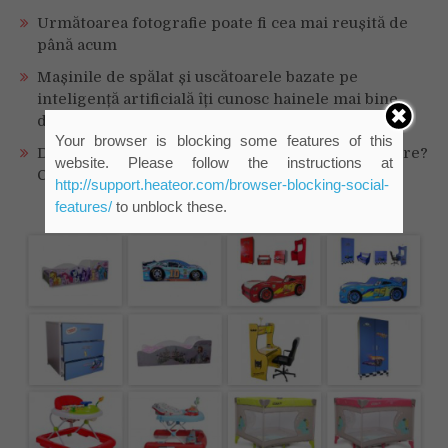
Următoarea fotografie poate fi cea mai reușită de
până acum
Mașinile de spălat și uscătoarele bazate pe
inteligență artificială îți cunosc hainele mai bine
decât tine
Your browser is blocking some features of this
De ce reapar mirosurile din canapea după curățare?
website. Please follow the instructions at
Ce se întâmplă, de fapt, în tapițerie
http://support.heateor.com/browser-blocking-social-
features/
to unblock these.