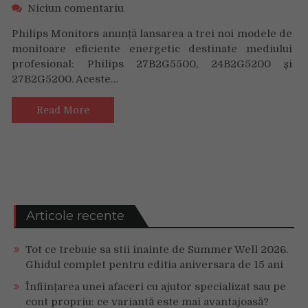
on
Niciun comentariu
Noile
Philips Monitors anunță lansarea a trei noi modele de
monitoare
monitoare eficiente energetic destinate mediului
Philips
profesional: Philips 27B2G5500, 24B2G5200 și
27B2G5500,
27B2G5200. Aceste…
24B2G5200
și
27B2G5200:
Read More
eficiență
energetică
cu
Light
Sensor,
PowerSensor
și
Articole recente
multe
altele
Tot ce trebuie sa stii inainte de Summer Well 2026.
Ghidul complet pentru editia aniversara de 15 ani
Înființarea unei afaceri cu ajutor specializat sau pe
cont propriu: ce variantă este mai avantajoasă?