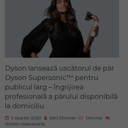
PCIe
5.0
Dyson lansează uscătorul de păr
Dyson Supersonic™ pentru
publicul larg – îngrijirea
profesională a părului disponibilă
la domiciliu
5 martie 2025
Idei Diverse
Diverse
Niciun comentariu
on