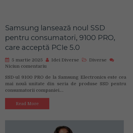
consumă
dulciuri
cel
puțin
Samsung lansează noul SSD
o
dată
pentru consumatori, 9100 PRO,
pe
care acceptă PCIe 5.0
zi.
Părinții
pot
5 martie 2025
Idei Diverse
Diverse
face
Niciun comentariu
on
mai
Samsung
mult
SSD-ul 9100 PRO de la Samsung Electronics este cea
lansează
pentru
mai nouă unitate din seria de produse SSD pentru
noul
sănătatea
consumatorii companiei.…
SSD
dentară
pentru
a
consumatori,
Read More
celor
9100
mici
PRO,
care
acceptă