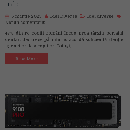
mici
5 martie 2025
Idei Diverse
Idei diverse
Niciun comentariu
on
Peste
47% dintre copiii români încep prea târziu periajul
40%
dentar, deoarece părinții nu acordă suficientă atenție
dintre
igienei orale a copiilor. Totuși,…
copiii
români
încep
Read More
prea
târziu
periajul
dentar,
în
condițiile
în
care
52%
dintre
ei