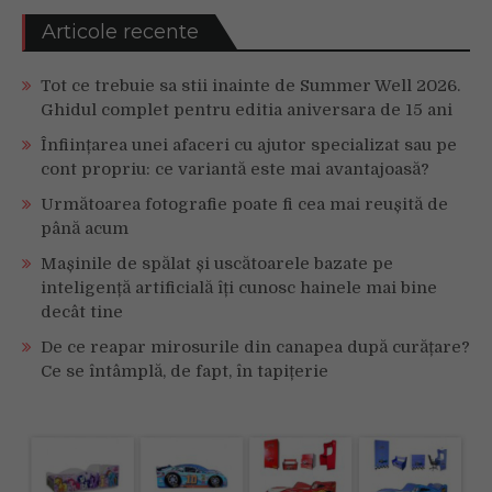
pentru
PlayStation
Articole recente
și
pentru
Tot ce trebuie sa stii inainte de Summer Well 2026.
Xbox,
Ghidul complet pentru editia aniversara de 15 ani
acum
disponibile
Înființarea unei afaceri cu ajutor specializat sau pe
în
cont propriu: ce variantă este mai avantajoasă?
nuanțele
Următoarea fotografie poate fi cea mai reușită de
White
până acum
și
Quartz
Mașinile de spălat și uscătoarele bazate pe
inteligență artificială îți cunosc hainele mai bine
decât tine
De ce reapar mirosurile din canapea după curățare?
Ce se întâmplă, de fapt, în tapițerie