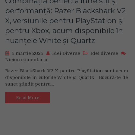
Combinația perfectă între stil și
performanță: Razer Blackshark V2
X, versiunile pentru PlayStation și
pentru Xbox, acum disponibile în
nuanțele White și Quartz
5 martie 2025
Idei Diverse
Idei diverse
Niciun comentariu
on
Combinația
Razer BlackShark V2 X pentru PlayStation sunt acum
perfectă
disponibile în culorile White și Quartz Bucură-te de
între
sunet gândit pentru…
stil
și
performanță:
Read More
Razer
Blackshark
V2
X,
versiunile