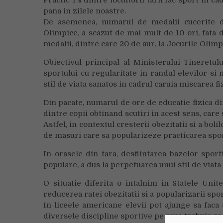
Practic 1% dintre locuitorii tarii fac sport in c
pana in zilele noastre.
De asemenea, numarul de medalii cucerite de 
Olimpice, a scazut de mai mult de 10 ori, fata 
medalii, dintre care 20 de aur, la Jocurile Olimp
Obiectivul principal al Ministerului Tineretul
sportului cu regularitate in randul elevilor si
stil de viata sanatos in cadrul caruia miscarea fi
Din pacate, numarul de ore de educatie fizica din
dintre copii obtinand scutiri in acest sens, care 
Astfel, in contextul cresterii obezitatii si a bo
de masuri care sa popularizeze practicarea sportu
In orasele din tara, desfiintarea bazelor spor
populare, a dus la perpetuarea unui stil de viat
O situatie diferita o intalnim in Statele Unite
reducerea ratei obezitatii si a popularizarii spo
In liceele americane elevii pot ajunge sa faca
diversele discipline sportive pe care trebuie sa