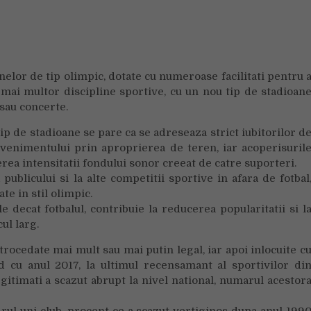
ce
practicarea
sportului
nu
mai
nelor de tip olimpic, dotate cu numeroase facilitati pentru 
este
mai multor discipline sportive, cu un nou tip de stadioan
populara
 sau concerte.
in
Romania
ip de stadioane se pare ca se adreseaza strict iubitorilor d
 evenimentului prin aproprierea de teren, iar acoperisuril
rea intensitatii fondului sonor creeat de catre suporteri.
publicului si la alte competitii sportive in afara de fotbal
e in stil olimpic.
e decat fotbalul, contribuie la reducerea popularitatii si l
ul larg.
trocedate mai mult sau mai putin legal, iar apoi inlocuite c
d cu anul 2017, la ultimul recensamant al sportivilor di
gitimati a scazut abrupt la nivel national, numarul acestor