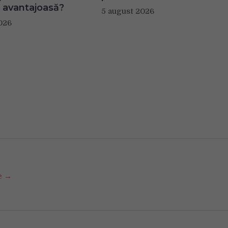
 avantajoasă?
5 august 2026
026
se →