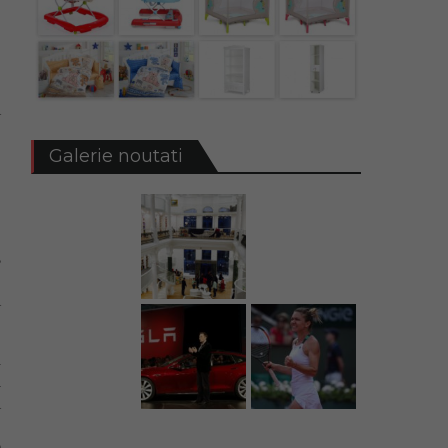
a
e
Galerie noutati
e
e
,
a
u
n
a