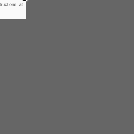
a
ructions at
e
u
e