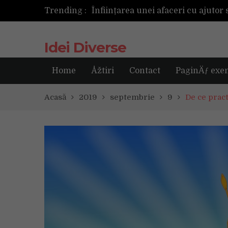
Trending :
Următoarea fotografie poate fi ce
Idei Diverse
Home
Åžtiri
Contact
PaginÄƒ exe
Acasă
2019
septembrie
9
De ce prac