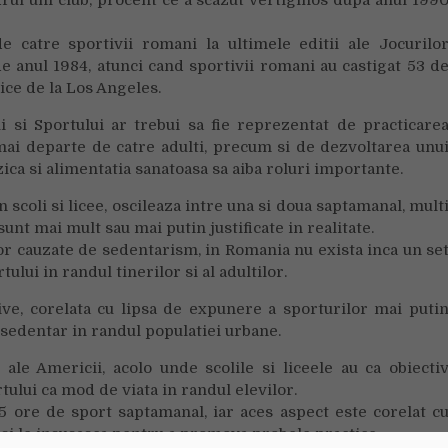
adrul uni club, procent ce a scazut vertiginos dupa anul 199
catre sportivii romani la ultimele editii ale Jocurilo
de anul 1984, atunci cand sportivii romani au castigat 53 d
ice de la Los Angeles.
ui si Sportului ar trebui sa fie reprezentat de practicare
 mai departe de catre adulti, precum si de dezvoltarea unu
zica si alimentatia sanatoasa sa aiba roluri importante.
 scoli si licee, oscileaza intre una si doua saptamanal, mult
sunt mai mult sau mai putin justificate in realitate.
lilor cauzate de sedentarism, in Romania nu exista inca un se
lui in randul tinerilor si al adultilor.
tive, corelata cu lipsa de expunere a sporturilor mai puti
a sedentar in randul populatiei urbane.
 ale Americii, acolo unde scolile si liceele au ca obiecti
rtului ca mod de viata in randul elevilor.
 5 ore de sport saptamanal, iar aces aspect este corelat c
 si le insusasca pentru a promova probele practice.