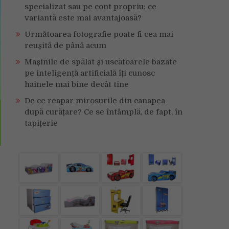
specializat sau pe cont propriu: ce
variantă este mai avantajoasă?
Următoarea fotografie poate fi cea mai
reușită de până acum
Mașinile de spălat și uscătoarele bazate
pe inteligență artificială îți cunosc
hainele mai bine decât tine
De ce reapar mirosurile din canapea
după curățare? Ce se întâmplă, de fapt, în
tapițerie