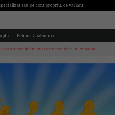
Înființarea unei afaceri cu ajutor specializat sau pe cont propriu: ce variantă este mai avantajoasă?
a mai reușită de până acum
Mașinile de spălat și uscătoarele bazate pe inteligență artificială îți cunosc hainele mai bine decât tine
De ce reapar mirosurile din canapea după curățare? Ce se întâmplă, de fapt, în tapițerie
Tot ce trebuie sa stii inainte de Summer Well 2026. Ghidul complet pentru editia aniversara de 15 ani
mplu
Politica Cookie-uri
ticarea sportului nu mai este populara in Romania