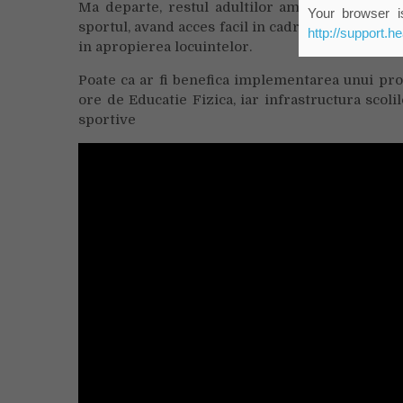
Ma departe, restul adultilor americani benefic
Your browser is
sportul, avand acces facil in cadrul bazelor spo
http://support.h
in apropierea locuintelor.
Poate ca ar fi benefica implementarea unui prog
ore de Educatie Fizica, iar infrastructura scoli
sportive