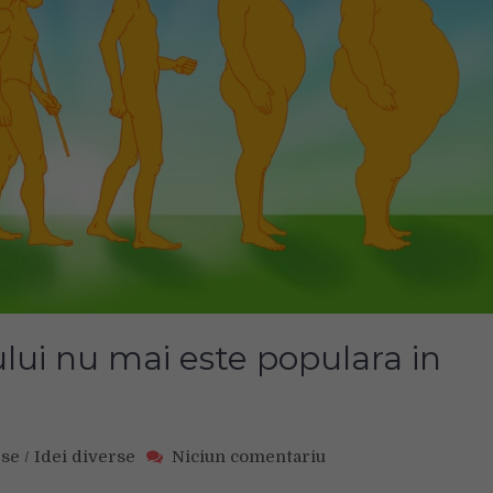
lui nu mai este populara in
on
rse
/
Idei diverse
Niciun comentariu
De