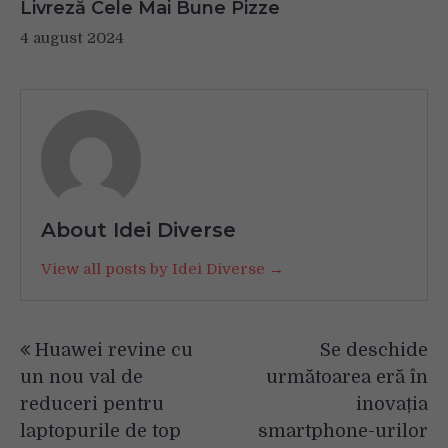
Livreză Cele Mai Bune Pizze
4 august 2024
About Idei Diverse
View all posts by Idei Diverse →
Navigare
Huawei revine cu
Se deschide
în
un nou val de
următoarea eră în
articole
reduceri pentru
inovația
laptopurile de top
smartphone-urilor