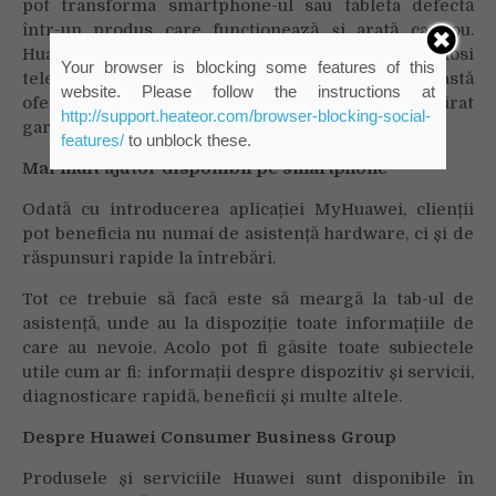
pot transforma smartphone-ul sau tableta defectă
într-un produs care funcționează și arată ca nou.
Huawei își dorește ca utilizatorii să poată folosi
Your browser is blocking some features of this
telefoanele și tabletele mult timp și extinde această
website. Please follow the instructions at
ofertă chiar și la dispozitivele cărora le-a expirat
http://support.heateor.com/browser-blocking-social-
garanția.
features/
to unblock these.
Mai mult ajutor disponibil pe smartphone
Odată cu introducerea aplicației MyHuawei, clienții
pot beneficia nu numai de asistență hardware, ci și de
răspunsuri rapide la întrebări.
Tot ce trebuie să facă este să meargă la tab-ul de
asistență, unde au la dispoziție toate informațiile de
care au nevoie. Acolo pot fi găsite toate subiectele
utile cum ar fi: informații despre dispozitiv și servicii,
diagnosticare rapidă, beneficii și multe altele.
Despre Huawei Consumer Business Group
Produsele și serviciile Huawei sunt disponibile în