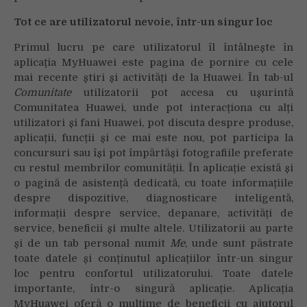
Tot ce are utilizatorul nevoie, într-un singur loc
Primul lucru pe care utilizatorul îl întâlnește în
aplicația MyHuawei este pagina de pornire cu cele
mai recente știri și activități de la Huawei. În tab-ul
Comunitate
utilizatorii pot accesa cu ușurintă
Comunitatea Huawei, unde pot interacționa cu alți
utilizatori și fani Huawei, pot discuta despre produse,
aplicații, funcții și ce mai este nou, pot participa la
concursuri sau își pot împărtăși fotografiile preferate
cu restul membrilor comunității. În aplicație există și
o pagină de asistență dedicată, cu toate informațiile
despre dispozitive, diagnosticare inteligentă,
informații despre service, depanare, activități de
service, beneficii și multe altele. Utilizatorii au parte
și de un tab personal numit
Me
, unde sunt păstrate
toate datele și conținutul aplicațiilor într-un singur
loc pentru confortul utilizatorului. Toate datele
importante, într-o singură aplicație. Aplicația
MyHuawei oferă o mulțime de beneficii cu ajutorul