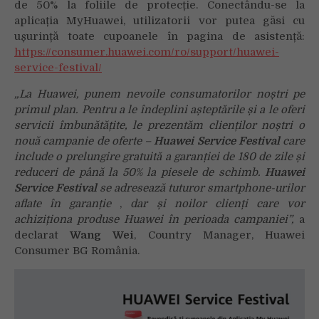
de 50% la foliile de protecție. Conectându-se la
aplicația MyHuawei, utilizatorii vor putea găsi cu
ușurință toate cupoanele în pagina de asistență:
https://consumer.huawei.com/ro/support/huawei-
service-festival/
„La Huawei, punem nevoile consumatorilor noștri pe
primul plan. Pentru a le îndeplini așteptările și a le oferi
servicii îmbunătățite, le prezentăm clienților noștri o
nouă campanie de oferte –
Huawei Service Festival
care
include o prelungire gratuită a garanției de 180 de zile și
reduceri de până la 50% la piesele de schimb.
Huawei
Service Festival
se adresează tuturor smartphone-urilor
aflate în garanție
,
dar și noilor clienți care vor
achiziționa produse Huawei în perioada campaniei”,
a
declarat
Wang Wei
, Country Manager, Huawei
Consumer BG România.