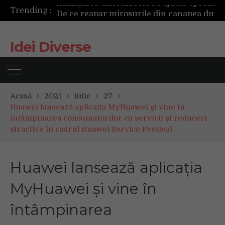
Trending :
De ce reapar mirosurile din canapea după curățare? Ce se întâmplă, de fapt, în tapițerie
Cum ar fi dacă ceasul tău s-ar antrena alături de tine?
TAG investește 500.000 de euro în retail în 2026, pentru modernizarea magazinelor și extinderea portofoliului
Idei Diverse
Tot ce trebuie sa stii inainte de Summer Well 2026. Ghidul complet pentru editia aniversara de 15 ani
Acasă
2021
iulie
27
Huawei lansează aplicația MyHuawei și vine în
întâmpinarea consumatorilor cu servicii și reduceri
atractive în cadrul Huawei Service Festival
Huawei lansează aplicația
MyHuawei și vine în
întâmpinarea