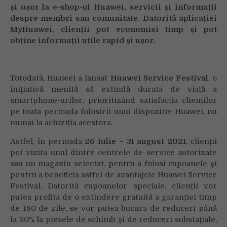
atractive
și ușor la e-shop-ul Huawei, servicii și informații
în
despre membri sau comunitate. Datorită aplicației
cadrul
MyHuawei, clienții pot economisi timp și pot
Huawei
obține informații utile rapid și ușor.
Service
Festival
Totodată, Huawei a lansat
Huawei Service Festival
, o
inițiativă menită să extindă durata de viață a
smartphone-urilor, prioritizând satisfacția clienților
pe toata perioada folosirii unui dispozitiv Huawei, nu
numai la achiziția acestora.
Astfel, în perioada
26 iulie – 31 august 2021
, clienții
pot vizita unul dintre centrele de service autorizate
sau un magazin selectat, pentru a folosi cupoanele și
pentru a beneficia astfel de avantajele Huawei Service
Festival. Datorită cupoanelor speciale, clienții vor
putea profita de o extindere gratuită a garanției timp
de 180 de zile, se vor putea bucura de reduceri până
la 50% la piesele de schimb și de reduceri substațiale,