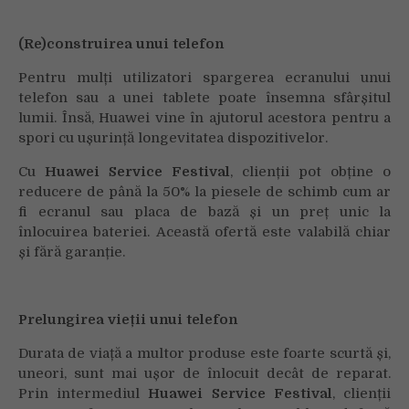
(Re)construirea unui telefon
Pentru mulți utilizatori spargerea ecranului unui
telefon sau a unei tablete poate însemna sfârșitul
lumii. Însă, Huawei vine în ajutorul acestora pentru a
spori cu ușurință longevitatea dispozitivelor.
Cu
Huawei Service Festival
, clienții pot obține o
reducere de până la 50% la piesele de schimb cum ar
fi ecranul sau placa de bază și un preț unic la
înlocuirea bateriei. Această ofertă este valabilă chiar
și fără garanție.
Prelungirea vieții unui telefon
Durata de viață a multor produse este foarte scurtă și,
uneori, sunt mai ușor de înlocuit decât de reparat.
Prin intermediul
Huawei Service Festival
, clienții