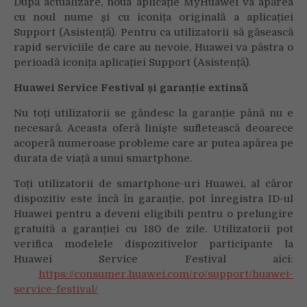
După actualizare, noua aplicație MyHuawei va apărea
cu noul nume și cu iconița originală a aplicației
Support (Asistență). Pentru ca utilizatorii să găsească
rapid serviciile de care au nevoie, Huawei va păstra o
perioadă iconița aplicației Support (Asistență).
Huawei Service Festival
și garanție extinsă
Nu toți utilizatorii se gândesc la garanție până nu e
necesară. Aceasta oferă liniște sufletească deoarece
acoperă numeroase probleme care ar putea apărea pe
durata de viață a unui smartphone.
Toți utilizatorii de smartphone-uri Huawei, al căror
dispozitiv este încă în garanție, pot înregistra ID-ul
Huawei pentru a deveni eligibili pentru o prelungire
gratuită a garanției cu 180 de zile. Utilizatorii pot
verifica modelele dispozitivelor participante la
Huawei Service Festival aici:
https://consumer.huawei.com/ro/support/huawei-
service-festival/