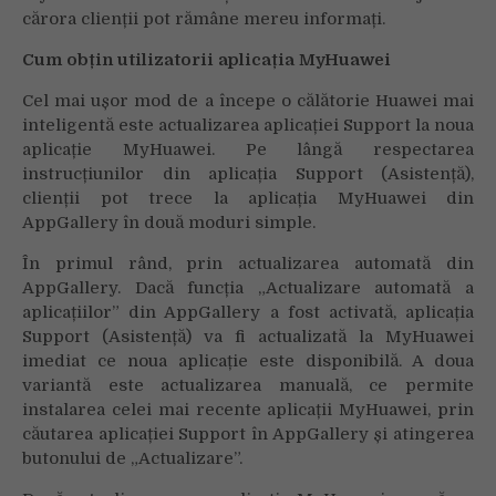
cărora clienții pot rămâne mereu informați.
Cum obțin utilizatorii aplicația MyHuawei
Cel mai ușor mod de a începe o călătorie Huawei mai
inteligentă este actualizarea aplicației Support la noua
aplicație MyHuawei. Pe lângă respectarea
instrucțiunilor din aplicația Support (Asistență),
clienții pot trece la aplicația MyHuawei din
AppGallery în două moduri simple.
În primul rând, prin actualizarea automată din
AppGallery. Dacă funcția „Actualizare automată a
aplicațiilor” din AppGallery a fost activată, aplicația
Support (Asistență) va fi actualizată la MyHuawei
imediat ce noua aplicație este disponibilă. A doua
variantă este actualizarea manuală, ce permite
instalarea celei mai recente aplicații MyHuawei, prin
căutarea aplicației Support în AppGallery și atingerea
butonului de „Actualizare”.