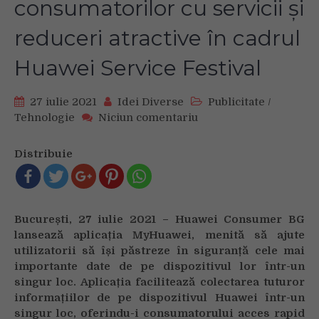
consumatorilor cu servicii și
reduceri atractive în cadrul
Huawei Service Festival
27 iulie 2021
Idei Diverse
Publicitate
/
on
Tehnologie
Niciun comentariu
Huawei
lansează
Distribuie
aplicația
MyHuawei
și
vine
București, 27 iulie 2021 – Huawei Consumer BG
în
lansează aplicația MyHuawei, menită să ajute
întâmpinarea
utilizatorii să își păstreze în siguranță cele mai
consumatorilor
importante date de pe dispozitivul lor într-un
cu
servicii
singur loc. Aplicația facilitează colectarea tuturor
și
informațiilor de pe dispozitivul Huawei într-un
reduceri
singur loc, oferindu-i consumatorului acces rapid