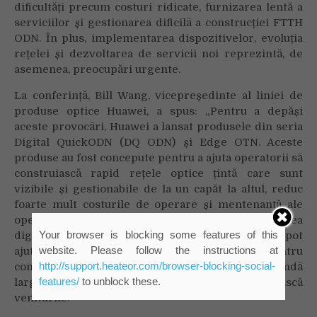
dificultăți precum costuri ridicate, furnizarea lentă a
serviciilor și gestionarea dificilă a construcției FTTH
ODN. În plus, implementarea dispozitivelor, evoluția
rețelei și dezvoltarea de servicii noi reprezintă, de
asemenea, preocupări urgente.
La conferință, Bill Wang, vicepreședinte al liniei de
produse optice Huawei, a spus: „Pentru a depăși
aceste provocări, Huawei a lansat produsele din seria
Digital QuickODN (DQ ODN) și Edge OTN. Aceste
produse au fost concepute pentru a ajuta operatorii să
construiască rapid rețele optice țintă care sunt
vizibile și gestionabile de la un capăt la altul, reduc
foarte mult costurile de operare și mentenanță ale
operatorilor și oferă acces de mare viteză în lumea
Your browser is blocking some features of this
digitală pentru diverse industrii și gospodării. Ele pot
website. Please follow the instructions at
ajuta operatorii să extindă piața serviciilor pentru
http://support.heateor.com/browser-blocking-social-
companii, să îmbunătățească experiența de bandă
features/
to unblock these.
largă la domiciliu, să reducă costurile și să crească
veniturile.