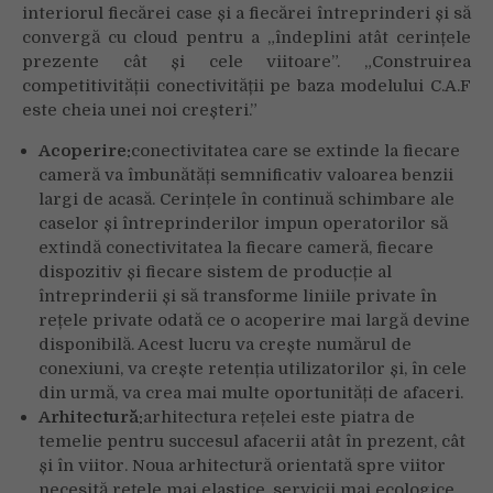
interiorul fiecărei case și a fiecărei întreprinderi și să
convergă cu cloud pentru a „îndeplini atât cerințele
prezente cât și cele viitoare”. „Construirea
competitivității conectivității pe baza modelului C.A.F
este cheia unei noi creșteri.”
Acoperire:
conectivitatea care se extinde la fiecare
cameră va îmbunătăți semnificativ valoarea benzii
largi de acasă. Cerințele în continuă schimbare ale
caselor și întreprinderilor impun operatorilor să
extindă conectivitatea la fiecare cameră, fiecare
dispozitiv și fiecare sistem de producție al
întreprinderii și să transforme liniile private în
rețele private odată ce o acoperire mai largă devine
disponibilă. Acest lucru va crește numărul de
conexiuni, va crește retenția utilizatorilor și, în cele
din urmă, va crea mai multe oportunități de afaceri.
Arhitectură:
arhitectura rețelei este piatra de
temelie pentru succesul afacerii atât în prezent, cât
și în viitor. Noua arhitectură orientată spre viitor
necesită rețele mai elastice, servicii mai ecologice