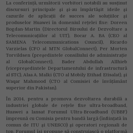
La conferință, următorii vorbitori notabili au susținut
discursuri principale și și-au împărtășit ideile și
cazurile de aplicații de succes ale soluțiilor și
produselor Huawei în domeniul rețelei fixe: Doreen
Bogdan-Martin (Directorul Biroului de Dezvoltare a
Telecomunicațiilor al UIT), Bocar A. BA (CEO al
SAMENA Telecommunications Council), Ricardo
Varzielas (CFO al MTN GlobalConnect), Per Morten
Torvildsen (președintele consiliului de administrație
al GlobalConnect), Bader Abdullah Allhieb
(vicepreședintele Departamentului de infrastructură
al STC), Alaa A. Malki (CTO al Mobily Etihad Etisalat), și
Waqar Mahmood (CTO al Comisiei de învățământ
superior din Pakistan).
În 2014, pentru a promova dezvoltarea durabilă a
industriei globale de rețele fixe ultra-broadband,
Huawei a lansat Forumul Ultra-Broadband (UBBF)
împreună cu Comisia pentru bandă largă (înființată în
comun de ITU și UNESCO) și operatori regionali de
top. Forumul își propune să construiască o platformă