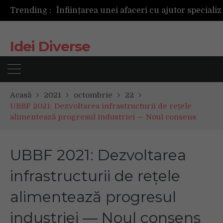
Trending :
Următoarea fotografie poate fi cea mai reușită de până acum
Mașinile de spălat și uscătoarele bazate pe inteligență artificială îți cunosc hainele mai bine decât tine
De ce reapar mirosurile din canapea după curățare? Ce se întâmplă, de fapt, în tapițerie
Idei Diverse
Tot ce trebuie sa stii inainte de Summer Well 2026. Ghidul complet pentru editia aniversara de 15 ani
Acasă
2021
octombrie
22
UBBF 2021: Dezvoltarea infrastructurii de rețele
alimentează progresul industriei — Noul consens
UBBF 2021: Dezvoltarea
infrastructurii de rețele
alimentează progresul
industriei — Noul consens