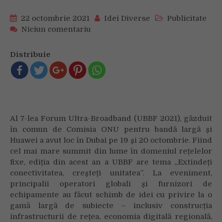
22 octombrie 2021
Idei Diverse
Publicitate
on
Niciun comentariu
UBBF
2021:
Distribuie
Dezvoltarea
infrastructurii
de
rețele
alimentează
progresul
Al 7-lea Forum Ultra-Broadband (UBBF 2021), găzduit
industriei
în comun de Comisia ONU pentru bandă largă și
—
Huawei a avut loc în Dubai pe 19 și 20 octombrie. Fiind
Noul
cel mai mare summit din lume în domeniul rețelelor
consens
fixe, ediția din acest an a UBBF are tema „Extindeți
conectivitatea, creșteți unitatea”. La eveniment,
principalii operatori globali și furnizori de
echipamente au făcut schimb de idei cu privire la o
gamă largă de subiecte – inclusiv construcția
infrastructurii de rețea, economia digitală regională,