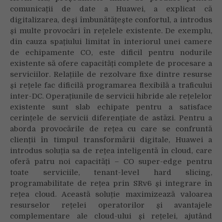
comunicații de date a Huawei, a explicat că
digitalizarea, deși îmbunătățește confortul, a introdus
și multe provocări în rețelele existente. De exemplu,
din cauza spațiului limitat în interiorul unei camere
de echipamente CO, este dificil pentru nodurile
existente să ofere capacități complete de procesare a
serviciilor. Relațiile de rezolvare fixe dintre resurse
și rețele fac dificilă programarea flexibilă a traficului
inter-DC. Operațiunile de servicii hibride ale rețelelor
existente sunt slab echipate pentru a satisface
cerințele de servicii diferențiate de astăzi. Pentru a
aborda provocările de rețea cu care se confruntă
clienții în timpul transformării digitale, Huawei a
introdus soluția sa de rețea inteligentă în cloud, care
oferă patru noi capacități – CO super-edge pentru
toate serviciile, tenant-level hard slicing,
programabilitate de rețea prin SRv6 și integrare în
rețea cloud. Această soluție maximizează valoarea
resurselor rețelei operatorilor și avantajele
complementare ale cloud-ului și rețelei, ajutând