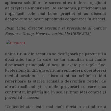
aplicarea soluțiilor de succes și extinderea spațiului
de creștere a industriei. De asemenea, participanții au
împărtășit cele mai bune practici și au discutat
despre cum se poate aprofunda cooperarea în afaceri.
Ryan Ding, director executiv și președinte al Carrier
Business Group, Huawei, vorbind la UBBF 2021.
Ediția UBBF din acest an se desfășoară pe parcursul a
două zile, timp în care se țin simultan mai multe
discursuri principale și sesiuni axate pe rețele fixe.
Profesioniștii din guverne, întreprinderi, operatori și
mediul academic au discutat și au schimbat idei
referitoare la starea actuală a dezvoltării rețelei de
ultra-broadband și la noile provocări cu care s-au
confruntat, împărtășind în același timp idei conexe și
povești de succes.
“Conectivitatea este mai mult decât o extindere a