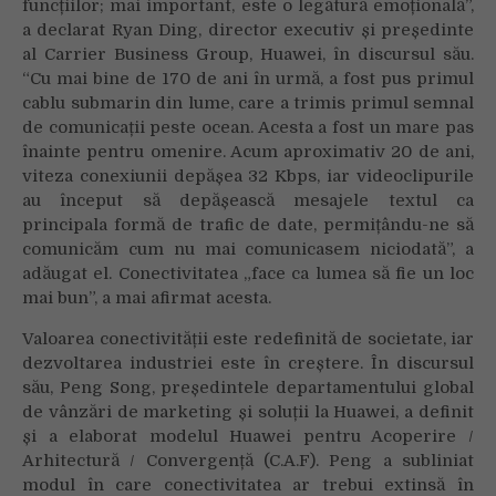
funcțiilor; mai important, este o legătură emoțională”,
a declarat Ryan Ding, director executiv și președinte
al Carrier Business Group, Huawei, în discursul său.
“Cu mai bine de 170 de ani în urmă, a fost pus primul
cablu submarin din lume, care a trimis primul semnal
de comunicații peste ocean. Acesta a fost un mare pas
înainte pentru omenire. Acum aproximativ 20 de ani,
viteza conexiunii depășea 32 Kbps, iar videoclipurile
au început să depășească mesajele textul ca
principala formă de trafic de date, permițându-ne să
comunicăm cum nu mai comunicasem niciodată”, a
adăugat el. Conectivitatea „face ca lumea să fie un loc
mai bun”, a mai afirmat acesta.
Valoarea conectivității este redefinită de societate, iar
dezvoltarea industriei este în creștere. În discursul
său, Peng Song, președintele departamentului global
de vânzări de marketing și soluții la Huawei, a definit
și a elaborat modelul Huawei pentru Acoperire /
Arhitectură / Convergență (C.A.F). Peng a subliniat
modul în care conectivitatea ar trebui extinsă în