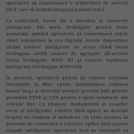
operatorii să construiască o arhitectură de servicii
DICT care să includă integrarea cloud-rețea.
La conferință, Kevin Hu a introdus și routerele
inteligente din seria NetEngine pentru toate
scenariile, ajutând operatorii să construiască rețele
cloud inteligente în era digitală. Aceste dispozitive
includ routere inteligente de acces cloud (seria
NetEngine A800), routere de agregare all-service
(seria NetEngine 8000 M) și routere backbone
inteligente (NetEngine 8000 X16).
În prezent, operatorii globali își măresc continuu
investițiile în fibre optice, îmbunătățesc calitatea
benzii largi și dezvoltă servicii precum linii private
premium FTTR și OTN pentru a spori veniturile din
rețelele fixe. Ca element fundamental al orașelor
verzi și inteligente, rețelele țintă optice au devenit
treptat un consens al industriei. Cu toate acestea, în
procesul de construire a rețelelor optice țintă pentru
orașele inteligente, operatorii încă se confruntă cu