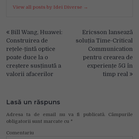
View all posts by Idei Diverse →
Navigare
Bill Wang, Huawei:
Ericsson lansează
în
Construirea de
soluția Time-Critical
articole
rețele-țintă optice
Communication
poate duce la o
pentru crearea de
creștere susținută a
experiențe 5G în
valorii afacerilor
timp real
Lasă un răspuns
Adresa ta de email nu va fi publicată.
Câmpurile
obligatorii sunt marcate cu
*
Comentariu