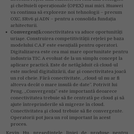
și cheltuieli operaționale (OPEX) mai mici. Huawei
va continua să exploreze noi tehnologii – precum
OXC, SRv6 și ADN – pentru a consolida fundația
arhitecturii.
Convergență:
conectivitatea va aduce oportunități
uriașe. Construirea competitivității rețelei pe baza
modelului C.A.F este esențială pentru operatori.
Digitalizarea este cea mai mare oportunitate pentru
industria TIC. A evoluat de la un simplu concept la
aplicare practică. Este de netăgăduit că cloud-ul
este nucleul digitalizării, dar și conectivitatea joacă
un rol cheie. Fără conectivitate, „cloud-ul nu ar fi
altceva decât o mare insulă de date”. Potrivit lui
Peng, „Convergența” este importantă deoarece
conectivitatea trebuie să fie centrată pe cloud și să
ajute întreprinderile să migreze în cloud.
Conectivitatea și cloud trebuie să fie convergente.
Operatorii pot juca un rol important în acest
proces.
Kevin Hu, președintele liniei de produse pentru