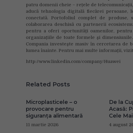
patru domenii cheie – rețele de telecomunicații, 
aducă tehnologia digitală fiecărei persoane, 
conectată. Portofoliul complet de produse, s
colaborarea deschisă cu partenerii ecosistemul
pentru a oferi oportunități oamenilor, pentru
organizațiile de toate formele și dimensiunile.
Compania investește masiv în cercetarea de b
lumea înainte. Pentru mai multe informații, viz
http://www.linkedin.com/company/Huawei
Related Posts
Microplasticele – o
De la Cu
provocare pentru
Acasă: Pi
siguranța alimentară
Cele Mai
11 martie 2026
4 august 2