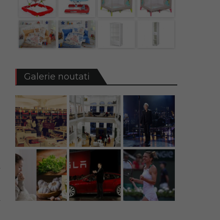
Galerie noutati
i
e
e
n