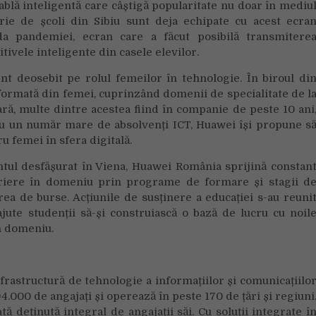
blă inteligentă care câștigă popularitate nu doar în mediu
erie de școli din Sibiu sunt deja echipate cu acest ecra
da pandemiei, ecran care a făcut posibilă transmitere
itivele inteligente din casele elevilor.
nt deosebit pe rolul femeilor în tehnologie. În biroul di
ormată din femei, cuprinzând domenii de specialitate de l
ară, multe dintre acestea fiind în companie de peste 10 ani
cu un număr mare de absolvenți ICT, Huawei își propune s
 femei în sfera digitală.
ntul desfășurat în Viena, Huawei România sprijină constan
ariere în domeniu prin programe de formare și stagii d
ea de burse. Acțiunile de susținere a educației s-au reuni
jute studenții să-și construiască o bază de lucru cu noil
in domeniu.
rastructură de tehnologie a informațiilor și comunicațiilo
4.000 de angajați și operează în peste 170 de țări și regiuni
 deținută integral de angajații săi. Cu soluții integrate î