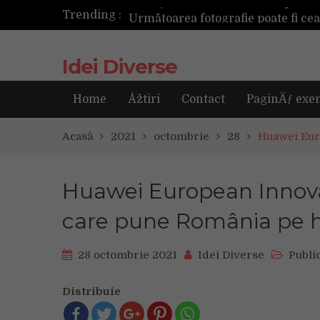
Trending :
Următoarea fotografie poate fi ce
Idei Diverse
Home
Åžtiri
Contact
PaginÄƒ exe
Acasă
2021
octombrie
28
Huawei Eur
Huawei European Innova
care pune România pe ha
28 octombrie 2021
Idei Diverse
Public
Distribuie