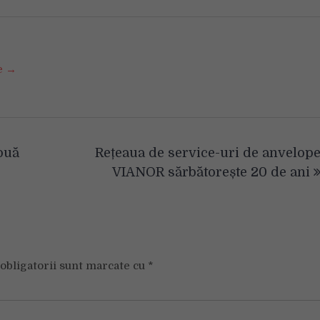
se →
ouă
Rețeaua de service-uri de anvelop
VIANOR sărbătorește 20 de ani
obligatorii sunt marcate cu
*