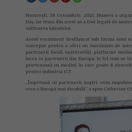
București, 28 Octombrie, 2021. Huawei a organ
Day, iar tema din acest an a fost legată de suste
cultivarea talentelor.
Acest eveniment desfășurat sub forma unui sum
conceput pentru a oferi un mecanism de intera
partenerii locali, universități, platforme med
lucra cu partenerii din Europa, le fel cum se în
prietenoasă cu mediul în care poate fi dezvol
pentru industria ICT.
„Împreună cu partenerii noștri, vom impulsio
crea o Europă mai durabilă”, a spus Catherine 