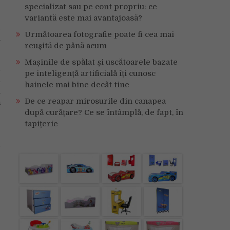
specializat sau pe cont propriu: ce
variantă este mai avantajoasă?
n
Următoarea fotografie poate fi cea mai
i
reușită de până acum
Mașinile de spălat și uscătoarele bazate
t
pe inteligență artificială îți cunosc
i
hainele mai bine decât tine
a
De ce reapar mirosurile din canapea
ă
după curățare? Ce se întâmplă, de fapt, în
e
tapițerie
a