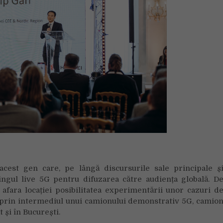
cest gen care, pe lângă discursurile sale principale ș
amingul live 5G pentru difuzarea către audiența globală. D
afara locației posibilitatea experimentării unor cazuri d
 prin intermediul unui camionului demonstrativ 5G, camio
t și în București.