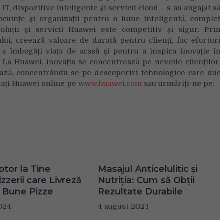
IT, dispozitive inteligente și servicii cloud – s-au angajat s
locuințe și organizații pentru o lume inteligentă, comple
oluții și servicii Huawei este competitiv și sigur. Pri
ui, creează valoare de durată pentru clienți, fac efortur
 a îmbogăți viața de acasă și pentru a inspira inovație î
 La Huawei, inovația se concentrează pe nevoile clienților
ază, concentrându-se pe descoperiri tehnologice care du
itați Huawei online pe
www.huawei.com
sau urmăriți-ne pe:
ptor la Tine
Masajul Anticelulitic și
zzerii care Livreză
Nutriția: Cum să Obții
 Bune Pizze
Rezultate Durabile
024
4 august 2024