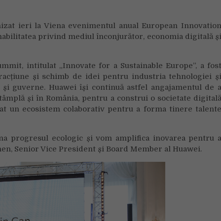
2021:
un
izat ieri la Viena evenimentul anual European Innovatio
eveniment
nabilitatea privind mediul înconjurător, economia digitală ș
care
pune
România
mit, intitulat „Innovate for a Sustainable Europe”, a fos
pe
cțiune și schimb de idei pentru industria tehnologiei ș
harta
ia și guverne. Huawei își continuă astfel angajamentul de 
inovațiilor
tâmplă și în România, pentru a construi o societate digital
tat un ecosistem colaborativ pentru a forma tinere talent
na progresul ecologic și vom amplifica inovarea pentru 
Chen, Senior Vice President și Board Member al Huawei.