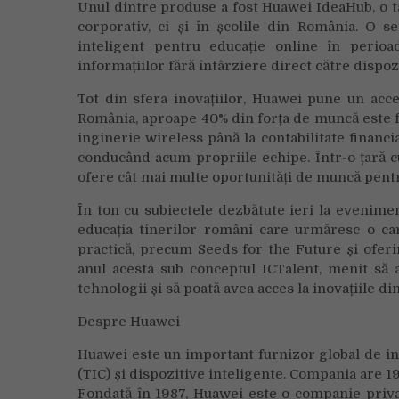
Unul dintre produse a fost Huawei IdeaHub, o ta
corporativ, ci și în școlile din România. O s
inteligent pentru educație online în perioa
informațiilor fără întârziere direct către dispoz
Tot din sfera inovațiilor, Huawei pune un acce
România, aproape 40% din forța de muncă este f
inginerie wireless până la contabilitate financi
conducând acum propriile echipe. Într-o țară 
ofere cât mai multe oportunități de muncă pentru
În ton cu subiectele dezbătute ieri la evenime
educația tinerilor români care urmăresc o c
practică, precum Seeds for the Future și oferir
anul acesta sub conceptul ICTalent, menit să a
tehnologii și să poată avea acces la inovațiile d
Despre Huawei
Huawei este un important furnizor global de inf
(TIC) și dispozitive inteligente. Compania are 19
Fondată în 1987, Huawei este o companie privată