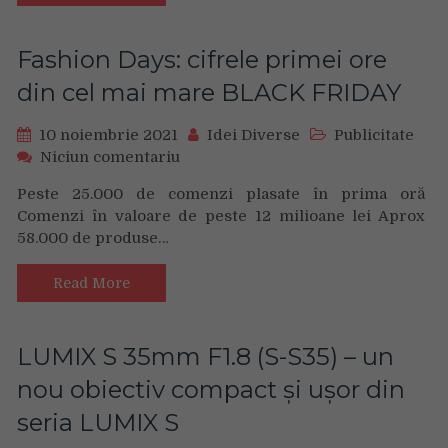
invită
clienții
să
Fashion Days: cifrele primei ore
returneze
din cel mai mare BLACK FRIDAY
vechiul
mobilier
IKEA,
10 noiembrie 2021
Idei Diverse
Publicitate
iar
on
Niciun comentariu
în
Fashion
Peste 25.000 de comenzi plasate în prima oră
schimb
Days:
Comenzi în valoare de peste 12 milioane lei Aprox
vor
cifrele
primi
58.000 de produse…
primei
un
ore
card
din
Read More
de
cel
retur
mai
mare
LUMIX S 35mm F1.8 (S-S35) – un
BLACK
nou obiectiv compact și ușor din
FRIDAY
seria LUMIX S