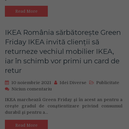
Friday
de
Read More
Gaming
IKEA România sărbătorește Green
Friday IKEA invită clienții să
returneze vechiul mobilier IKEA,
iar în schimb vor primi un card de
retur
10 noiembrie 2021
Idei Diverse
Publicitate
on
Niciun comentariu
IKEA
IKEA marchează Green Friday și în acest an pentru a
România
crește gradul de conștientizare privind consumul
sărbătorește
durabil și pentru a…
Green
Friday
IKEA
Read More