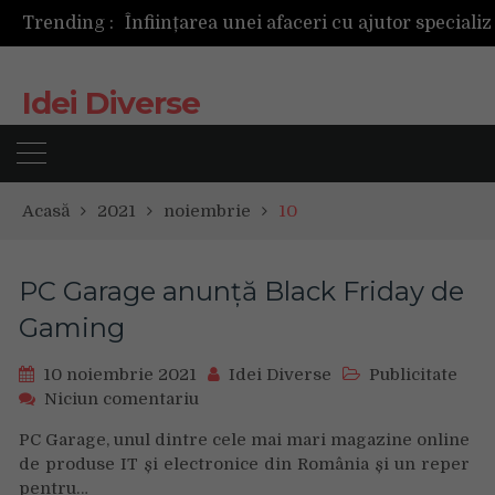
Trending :
Idei Diverse
Acasă
2021
noiembrie
10
PC Garage anunţă Black Friday de
Gaming
10 noiembrie 2021
Idei Diverse
Publicitate
on
Niciun comentariu
PC
PC Garage, unul dintre cele mai mari magazine online
Garage
de produse IT și electronice din România și un reper
anunţă
pentru…
Black