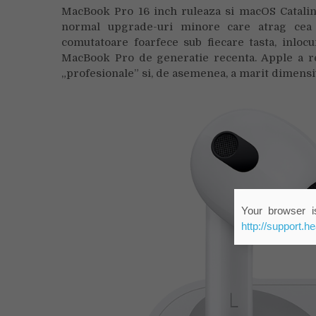
MacBook Pro 16 inch ruleaza si macOS Catalina
normal upgrade-uri minore care atrag cea 
comutatoare foarfece sub fiecare tasta, inloc
MacBook Pro de generatie recenta. Apple a rep
„profesionale” si, de asemenea, a marit dimensiu
Your browser is
http://support.h