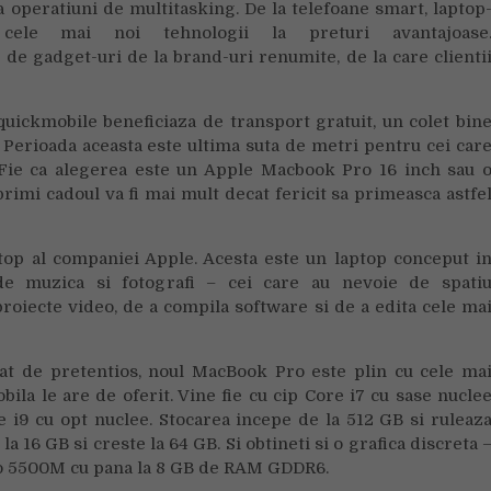
a operatiuni de multitasking. De la telefoane smart, laptop
Apple!
cele mai noi tehnologii la preturi avantajoase
 de gadget-uri de la brand-uri renumite, de la care clienti
quickmobile beneficiaza de transport gratuit, un colet bin
l. Perioada aceasta este ultima suta de metri pentru cei car
Fie ca alegerea este un Apple Macbook Pro 16 inch sau 
 primi cadoul va fi mai mult decat fericit sa primeasca astfe
op al companiei Apple. Acesta este un laptop conceput i
 de muzica si fotografi – cei care au nevoie de spati
roiecte video, de a compila software si de a edita cele ma
at de pretentios, noul MacBook Pro este plin cu cele ma
la le are de oferit. Vine fie cu cip Core i7 cu sase nucle
re i9 cu opt nuclee. Stocarea incepe de la 512 GB si ruleaz
a 16 GB si creste la 64 GB. Si obtineti si o grafica discreta 
o 5500M cu pana la 8 GB de RAM GDDR6.