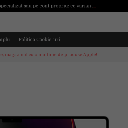
Înființarea unei afaceri cu ajutor specializat sau pe cont propriu: ce variantă este mai avantajoasă?
De ce reapar mirosurile din canapea după curățare? Ce se întâmplă, de fapt, în tapițerie
rena alături de tine?
TAG investește 500.000 de euro în retail în 2026, pentru modernizarea magazinelor și extinderea portofoliului
Tot ce trebuie sa stii inainte de Summer Well 2026. Ghidul complet pentru editia aniversara de 15 ani
mplu
Politica Cookie-uri
e, magazinul cu o multime de produse Apple!