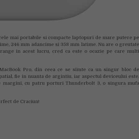
cele mai portabile si compacte laptopuri de mare putere p
sime, 246 mm adancime si 358 mm latime. Nu are o greutat
range in acest lucru, cred ca este o ocazie pe care mult
e MacBook Pro, din ceea ce se simte ca un singur bloc d
patial, fie in nuanta de argintiu, iar aspectul deviceului este
pe margini, cu patru porturi Thunderbolt 3, o singura muf
rfect de Craciun!