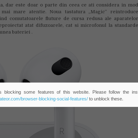
, dar este doar o parte din ceea ce ati considera in mo
mai mare atentie. Noua tastatura „Magic” reintroduc
uind comutatoarele fluture de cursa redusa ale aparatelo
roiectat atat difuzoarele, cat si microfonul la standard
nea bateriei .
 blocking some features of this website. Please follow the inst
eateor.com/browser-blocking-social-features/
to unblock these.