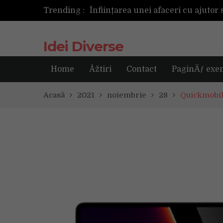
Trending :
Cum ar fi dacă ceasul tău s-ar ant
Idei Diverse
Home
Åžtiri
Contact
PaginÄƒ exe
Acasă
2021
noiembrie
28
Quickmobil