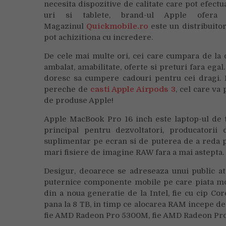
necesita dispozitive de calitate care pot efectu
uri si tablete, brand-ul Apple ofera 
Magazinul
Quickmobile.ro
este un distribuitor
pot achizitiona cu incredere.
De cele mai multe ori, cei care cumpara de la 
ambalat, amabilitate, oferte si preturi fara ega
doresc sa cumpere cadouri pentru cei dragi. 
pereche de
casti Apple Airpods 3
, cel care va
de produse Apple!
Apple MacBook Pro 16 inch este laptop-ul de t
principal pentru dezvoltatori, producatorii
suplimentar pe ecran si de puterea de a reda p
mari fisiere de imagine RAW fara a mai astepta.
Desigur, deoarece se adreseaza unui public at
puternice componente mobile pe care piata mobi
din a noua generatie de la Intel, fie cu cip Co
pana la 8 TB, in timp ce alocarea RAM incepe de l
fie AMD Radeon Pro 5300M, fie AMD Radeon Pr