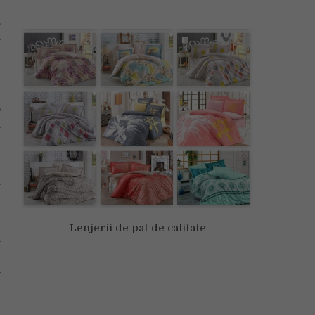
-
.
i
e
e
o
l
n
u
i
Lenjerii de pat de calitate
i
e
a
–