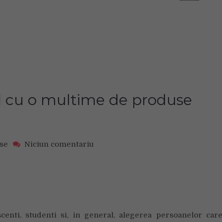
 cu o multime de produse
on
se
Niciun comentariu
Quickmobile,
magazinul
cu
o
multime
de
enti, studenti si, in general, alegerea persoanelor car
produse