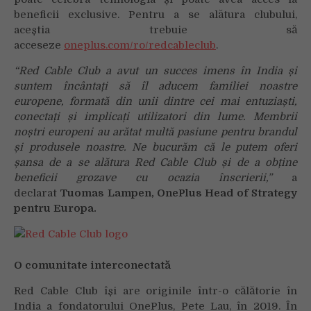
beneficii exclusive. Pentru a se alătura clubului,
aceștia trebuie să
acceseze
oneplus.com/ro/redcableclub
.
“Red Cable Club a avut un succes imens în India și
suntem încântați să îl aducem familiei noastre
europene, formată din unii dintre cei mai entuziaști,
conectați și implicați utilizatori din lume. Membrii
noștri europeni au arătat multă pasiune pentru brandul
și produsele noastre. Ne bucurăm că le putem oferi
șansa de a se alătura Red Cable Club și de a obține
beneficii grozave cu ocazia înscrierii,”
a
declarat
Tuomas Lampen, OnePlus Head of Strategy
pentru Europa.
O comunitate interconectată
Red Cable Club își are originile într-o călătorie în
India a fondatorului OnePlus, Pete Lau, în 2019. În