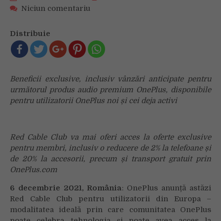
on
Niciun comentariu
OnePlus
inaugurează
Distribuie
Red
Cable
Club
pentru
Beneficii exclusive, inclusiv vânzări anticipate pentru
comunitatea
următorul produs audio premium OnePlus, disponibile
sa
pentru utilizatorii OnePlus noi și cei deja activi
din
Europa
Red Cable Club va mai oferi acces la oferte exclusive
pentru membri, inclusiv o reducere de 2% la telefoane și
de 20% la accesorii, precum și transport gratuit prin
OnePlus.com
6 decembrie 2021, România
: OnePlus anunță astăzi
Red Cable Club pentru utilizatorii din Europa –
modalitatea ideală prin care comunitatea OnePlus
poate celebra tehnologia și poate avea acces la