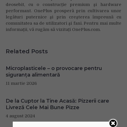
deosebit, cu o construcție premium și hardware
performant. OnePlus prosperă prin cultivarea unor
legături puternice și prin creșterea împreună cu
comunitatea sa de utilizatori și fani. Pentru mai multe
informații, vă rugăm să vizitați OnePlus.com.
Related Posts
Microplasticele – o provocare pentru
siguranța alimentară
11 martie 2026
De la Cuptor la Tine Acasă: Pizzerii care
Livreză Cele Mai Bune Pizze
4 august 2024