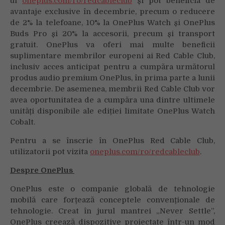
ul
oneplus.com/ro/redcableclub
și pot beneficia de
avantaje exclusive în decembrie, precum o reducere
de 2% la telefoane, 10% la OnePlus Watch și OnePlus
Buds Pro și 20% la accesorii, precum și transport
gratuit. OnePlus va oferi mai multe beneficii
suplimentare membrilor europeni ai Red Cable Club,
inclusiv acces anticipat pentru a cumpăra următorul
produs audio premium OnePlus, în prima parte a lunii
decembrie. De asemenea, membrii Red Cable Club vor
avea oportunitatea de a cumpăra una dintre ultimele
unități disponibile ale ediției limitate OnePlus Watch
Cobalt.
Pentru a se înscrie în OnePlus Red Cable Club,
utilizatorii pot vizita
oneplus.com/ro/redcableclub
.
Despre OnePlus
OnePlus este o companie globală de tehnologie
mobilă care forțează conceptele convenționale de
tehnologie. Creat în jurul mantrei „Never Settle”,
OnePlus creează dispozitive proiectate într-un mod