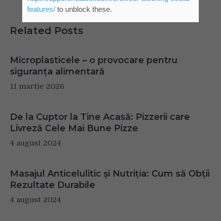
features/
to unblock these.
Related Posts
Microplasticele – o provocare pentru
siguranța alimentară
11 martie 2026
De la Cuptor la Tine Acasă: Pizzerii care
Livreză Cele Mai Bune Pizze
4 august 2024
Masajul Anticelulitic și Nutriția: Cum să Obții
Rezultate Durabile
4 august 2024