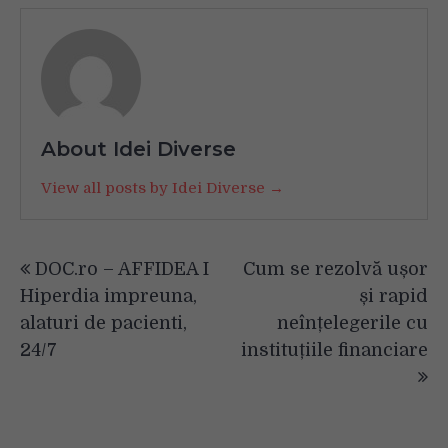
About Idei Diverse
View all posts by Idei Diverse →
Navigare
DOC.ro – AFFIDEA I
Cum se rezolvă ușor
în
Hiperdia impreuna,
și rapid
articole
alaturi de pacienti,
neînțelegerile cu
24/7
instituțiile financiare