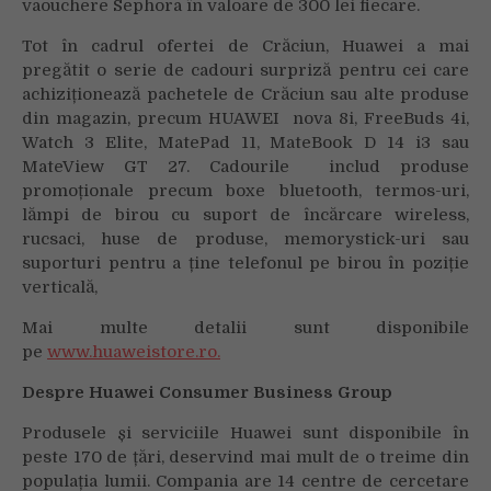
vaouchere Sephora în valoare de 300 lei fiecare.
Tot în cadrul ofertei de Crăciun, Huawei a mai
pregătit o serie de cadouri surpriză pentru cei care
achiziționează pachetele de Crăciun sau alte produse
din magazin, precum HUAWEI nova 8i, FreeBuds 4i,
Watch 3 Elite, MatePad 11, MateBook D 14 i3 sau
MateView GT 27. Cadourile includ produse
promoționale precum boxe bluetooth, termos-uri,
lămpi de birou cu suport de încărcare wireless,
rucsaci, huse de produse, memorystick-uri sau
suporturi pentru a ține telefonul pe birou în poziție
verticală,
Mai multe detalii sunt disponibile
pe
www.huaweistore.ro.
Despre Huawei Consumer Business Group
Produsele și serviciile Huawei sunt disponibile în
peste 170 de țări, deservind mai mult de o treime din
populația lumii. Compania are 14 centre de cercetare