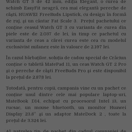
Watch GT 3 de 42 mm, ediția Elegant, o curea de
schimb EasyFit neagră, cea mai elegantă pereche de
căști, HUAWEI FreeBuds Lipstick, cu design în formă
de ruj, și un cântar Fat Scale 3. Prețul pachetului ce
conține ceasul Watch GT 3 cu varianta de curea din
piele este de 2.037 de lei, în timp ce pachetul cu
varianta de ceas a cărei curea este cea cu modelul
exclusivist milanez este în valoare de 2.197 lei.
În cazul bărbaților, soluția de cadou special de Crăciun
conține o tabletă MatePad 11, un ceas Watch GT 2 Pro
și o pereche de căști FreeBuds Pro și este disponibil
la prețul de 2.878 lei.
Totodată, pentru copii, campania vine cu un pachet ce
conține unul dintre cele mai populare laptop-uri,
MateBook D14, echipat cu procesorul Intel i3, un
rucsac, un mouse bluetooth, un monitor Huawei
Display 23.8” și un adaptor MateDock 2 , toate la
prețul de 3.324 lei.
Al patrulea tip de pachet din cadrul campaniei de