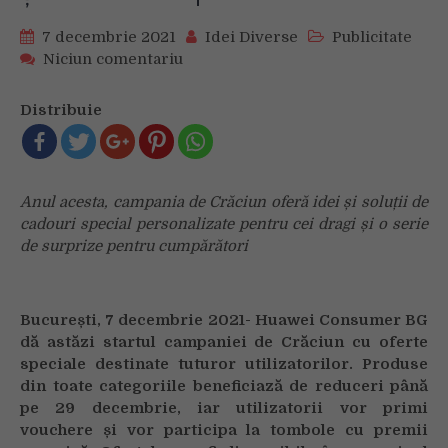
7 decembrie 2021
Idei Diverse
Publicitate
on
Niciun comentariu
Huawei
dă
Distribuie
startul
campaniei
de
Crăciun,
Anul acesta, campania de Crăciun oferă idei și soluții de
cu
cadouri special personalizate pentru cei dragi și o serie
o
de surprize pentru cumpărători
serie
de
produse
dedicate
București, 7 decembrie 2021- Huawei Consumer BG
și
dă astăzi startul campaniei de Crăciun cu oferte
multe
speciale destinate tuturor utilizatorilor. Produse
surprize
din toate categoriile beneficiază de reduceri până
pe 29 decembrie, iar utilizatorii vor primi
vouchere și vor participa la tombole cu premii