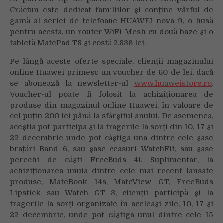
Crăciun este dedicat familiilor și conține vârful de
gamă al seriei de telefoane HUAWEI nova 9, o husă
pentru acesta, un router WiFi Mesh cu două baze și o
tabletă MatePad T8 și costă 2.836 lei.
Pe lângă aceste oferte speciale, clienții magazinului
online Huawei primesc un voucher de 60 de lei, dacă
se abonează la newsletter-ul
www.huaweistore.ro
.
Voucher-ul poate fi folosit la achiziționarea de
produse din magazinul online Huawei, în valoare de
cel puțin 200 lei până la sfârșitul anului. De asemenea,
aceștia pot participa și la tragerile la sorți din 10, 17 și
22 decembrie unde pot câștiga una dintre cele șase
brațări Band 6, sau șase ceasuri WatchFit, sau șase
perechi de căști FreeBuds 4i. Suplimentar, la
achiziționarea unuia dintre cele mai recent lansate
produse, MateBook 14s, MateView GT, FreeBuds
Lipstick sau Watch GT 3, clienții participă și la
tragerile la sorți organizate în aceleași zile, 10, 17 și
22 decembrie, unde pot căștiga unul dintre cele 15