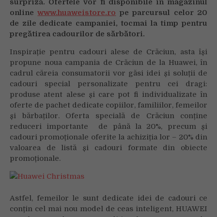
surpriză.
Ofertele vor fi disponibile în magazinul
online
www.huaweistore.ro
pe parcursul celor 20
de zile dedicate campaniei, tocmai la timp pentru
pregătirea cadourilor de sărbători.
Inspirație pentru cadouri alese de Crăciun, asta își
propune noua campania de Crăciun de la Huawei, în
cadrul căreia consumatorii vor găsi idei și soluții de
cadouri special personalizate pentru cei dragi:
produse atent alese și care pot fi individualizate în
oferte de pachet dedicate copiilor, familiilor, femeilor
și bărbaților. Oferta specială de Crăciun conține
reduceri importante de până la 20%, precum și
cadouri promoționale oferite la achiziția lor – 20% din
valoarea de listă și cadouri formate din obiecte
promoționale.
Astfel, femeilor le sunt dedicate idei de cadouri ce
conțin cel mai nou model de ceas inteligent, HUAWEI