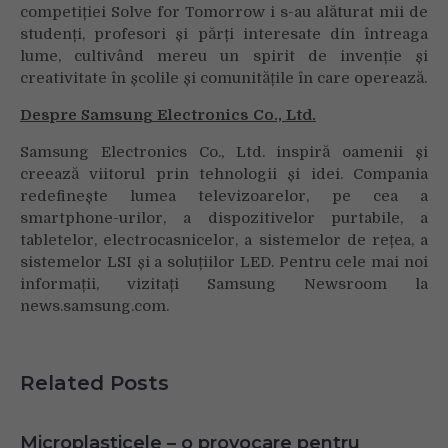
competiției Solve for Tomorrow i s-au alăturat mii de
studenți, profesori și părți interesate din întreaga
lume, cultivând mereu un spirit de invenție și
creativitate în școlile și comunitățile în care operează.
Despre Samsung Electronics Co., Ltd.
Samsung Electronics Co., Ltd. inspiră oamenii și
creează viitorul prin tehnologii și idei. Compania
redefinește lumea televizoarelor, pe cea a
smartphone-urilor, a dispozitivelor purtabile, a
tabletelor, electrocasnicelor, a sistemelor de rețea, a
sistemelor LSI și a soluțiilor LED. Pentru cele mai noi
informații, vizitați Samsung Newsroom la
news.samsung.com.
Related Posts
Microplasticele – o provocare pentru