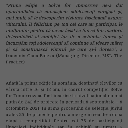
“Prima ediție a Solve for Tomorrow ne-a dat
oportunitatea să cunoaștem adolescenți curajoși și,
mai mult, să le descoperim viziunea fascinantă asupra
viitorului. Îi felicităm pe toți cei care au participat, le
mulțumim pentru că ne-au lăsat să fim să fim martorii
determinării și ambiției lor de a schimba lumea și
încurajăm toți adolescenții să continue să viseze măreț
și să construiască viitorul pe care și-l doresc.”
, a
transmis Oana Bulexa (Managing Director, MSL The
Practice)
Aflată la prima ediție în România, destinată elevilor cu
vârsta între 16 și 18 ani, în cadrul competiției Solve
for Tomorrow au fost înscrise la nivel național nu mai
puțin de 242 de proiecte în perioada 8 septembrie – 8
octombrie 2021. În urma procesului de selecție, juriul
a ales 25 de proiecte pentru a merge în cea de-a doua
etapă a competiției. Pentru cei 75 de participanți
(înscrieri individuale sau în echipă) au urmat 5