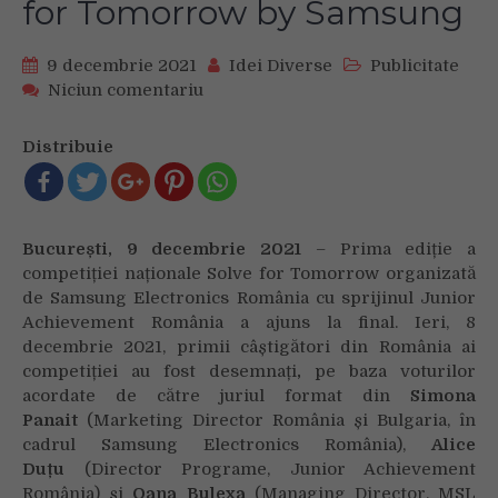
for Tomorrow by Samsung
9 decembrie 2021
Idei Diverse
Publicitate
on
Niciun comentariu
Au
fost
Distribuie
desemnați
câștigătorii
primei
ediții
București, 9 decembrie 2021
– Prima ediție a
a
competiției naționale Solve for Tomorrow organizată
competiției
de Samsung Electronics România cu sprijinul Junior
naționale
Achievement România a ajuns la final. Ieri, 8
Solve
for
decembrie 2021, primii câștigători din România ai
Tomorrow
competiției au fost desemnați
,
pe baza voturilor
by
acordate de către juriul format din
Simona
Samsung
Panait
(Marketing Director România și Bulgaria, în
cadrul Samsung Electronics România),
Alice
Duțu
(Director Programe, Junior Achievement
România) și
Oana Bulexa
(Managing Director, MSL