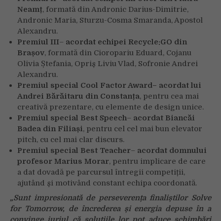
Neamț
, formată din Andronic Darius-Dimitrie,
Andronic Maria, Sturzu-Cosma Smaranda, Apostol
Alexandru.
Premiul III
–
acordat echipei Recycle:GO din
Brașov
, formată din Cioropariu Eduard, Cojanu
Olivia Ștefania, Opriș Liviu Vlad, Sofronie Andrei
Alexandru.
Premiul special Cool Factor Award
– acordat lui
Andrei Bărăitaru din Constanța
, pentru cea mai
creativă prezentare, cu elemente de design unice.
Premiul special Best Speech
–
acordat Biancăi
Badea din Filiași
, pentru cel cel mai bun elevator
pitch, cu cel mai clar discurs.
Premiul special Best Teacher
–
acordat domnului
profesor Marius Morar
, pentru implicare de care
a dat dovadă pe parcursul întregii competiții,
ajutând și motivând constant echipa coordonată.
„Sunt impresionată de perseverența finaliștilor Solve
for Tomorrow, de încrederea și energia depuse în a
convinge juriul că soluțiile lor pot aduce schimbări