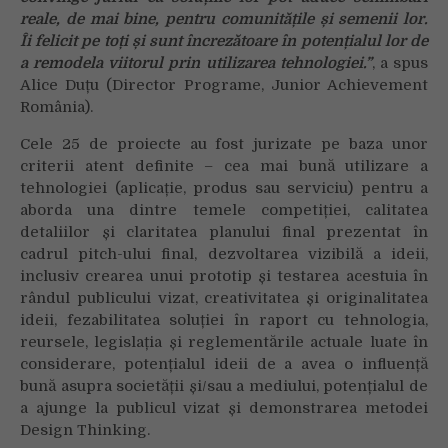
reale, de mai bine, pentru comunitățile și semenii lor.
Îi felicit pe toți și sunt încrezătoare în potențialul lor de
a remodela viitorul prin utilizarea tehnologiei.”
, a spus
Alice Duțu (Director Programe, Junior Achievement
România).
Cele 25 de proiecte au fost jurizate pe baza unor
criterii atent definite – cea mai bună utilizare a
tehnologiei (aplicație, produs sau serviciu) pentru a
aborda una dintre temele competiției, calitatea
detaliilor și claritatea planului final prezentat în
cadrul pitch-ului final, dezvoltarea vizibilă a ideii,
inclusiv crearea unui prototip și testarea acestuia în
rândul publicului vizat, creativitatea și originalitatea
ideii, fezabilitatea soluției în raport cu tehnologia,
reursele, legislația și reglementările actuale luate în
considerare, potențialul ideii de a avea o influență
bună asupra societății și/sau a mediului, potențialul de
a ajunge la publicul vizat și demonstrarea metodei
Design Thinking.