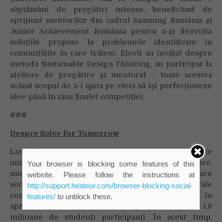
săptămâni de pregătiri intense, beneficiind de
sprijinul mentorilor din cadrul Samsung România și
Junior Achievement România pentru a-și dezvolta
soluțiile propuse la problemele identificate în
comunitățile în care trăiesc. Elevii au învățat despre
metoda Sustainable Design Thinking, au participat la
ateliere de pregătire și mentorat – toate acestea
având scopul de a-i ajuta pe elevi să își perfecționeze
idee până în ziua finalei competiției.
###
Despre Solve for Tomorrow
Lansat în 2010, Solve for Tomorrow este o competiție
unică prin care se încurajează gândirea inovatoare,
Your browser is blocking some features of this
munca în echipă și dezvoltarea unor idei de inovare
website. Please follow the instructions at
socială care rezolvă cele mai urgente probleme ale
http://support.heateor.com/browser-blocking-social-
comunității. Solve for Tomorrow s-a desfășurat în
features/
to unblock these.
aproximativ 23 de țări din întreaga lume, cu peste 1,8
milioane de studenți participanți. În acest timp,