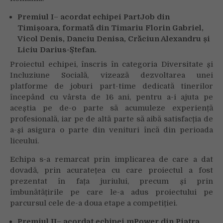
Premiul I
–
acordat echipei PartJob din
Timișoara, formată din Timariu Florin Gabriel,
Vicol Denis, Danciu Denisa, Crăciun Alexandru și
Liciu Darius-Ștefan.
Proiectul echipei, înscris în categoria Diversitate și
Incluziune Socială, vizează dezvoltarea unei
platforme de joburi part-time dedicată tinerilor
începând cu vârsta de 16 ani, pentru a-i ajuta pe
aceștia pe de-o parte să acumuleze experiență
profesională, iar pe de altă parte să aibă satisfacția de
a-și asigura o parte din venituri încă din perioada
liceului.
Echipa s-a remarcat prin implicarea de care a dat
dovadă, prin acuratețea cu care proiectul a fost
prezentat în fața juriului, precum și prin
îmbunătățirile pe care le-a adus proiectului pe
parcursul cele de-a doua etape a competiției.
Premiul II
–
acordat echipei mPower din Piatra