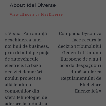
About Idei Diverse
View all posts by Idei Diverse →
Navigare
Visual Fan anunță
Compania Dyson va
în
deschiderea unei
face recurs la
articole
noi linii de business,
decizia Tribunalului
prin debutul pe piața
General al Uniunii
de autovehicule
Europene de a nu-i
electrice. La baza
acorda despăgubiri
deciziei demarării
după anularea
noului proiect se
Regulamentului de
află tendința
Etichetare
companiilor din
Energetică
sfera tehnologiei de
aderare la industria