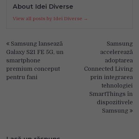
About Idei Diverse
View all posts by Idei Diverse →
Navigare
Samsung lansează
Samsung
în
Galaxy S21 FE 5G, un
accelerează
articole
smartphone
adoptarea
premium conceput
Connected Living
pentru fani
prin integrarea
tehnologiei
SmartThings în
dispozitivele
Samsung
Lasă un răspuns