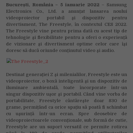
București, România – 5 ianuarie 2022
– Samsung
Electronics Co., Ltd. a anunțat lansarea noului
videoproiector portabil și dispozitiv pentru
divertisment, The Freestyle, în contextul CES 2022.
The Freestyle vine pentru prima dată cu acest tip de
tehnologie și flexibilitate pentru a oferi o experiență
de vizionare și divertisment optime celor care își
doresc să ducă oriunde conținutul video și audio.
Destinat generației Z și milenialilor, Freestyle este un
videoproiector, o boxă inteligentă și un dispozitiv de
iluminare ambientală, toate încorporate într-un
singur dispozitiv ușor și portabil. Când vine vorba de
portabilitate, Freestyle cântărește doar 830 de
grame, permițând ca orice spațiu să poată fi schimbat
cu ușurință într-un ecran. Spre deosebire de
videoproiectoarele convenționale, sub formă de cutie,
Freestyle are un suport versatil ce permite rotirea