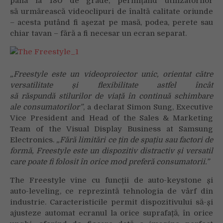
până la 180 de grade, permițând utilizatorilor
să urmărească videoclipuri de înaltă calitate oriunde
– acesta putând fi așezat pe masă, podea, perete sau
chiar tavan – fără a fi necesar un ecran separat.
„
Freestyle este un videoproiector unic, orientat c
ă
tre
versatilitate și flexibilitate astfel încât
s
ă
r
ă
spund
ă
stilurilor de viaț
ă
în continu
ă
schimbare
ale consumatorilor”
, a declarat Simon Sung, Executive
Vice President and Head of the Sales & Marketing
Team of the Visual Display Business at Samsung
Electronics.
„F
ă
r
ă
limit
ă
ri ce țin de spațiu sau factori de
form
ă
, Freestyle este un dispozitiv distractiv și versatil
care poate fi folosit în orice mod prefer
ă
consumatorii.”
The Freestyle vine cu funcții de auto-keystone și
auto-leveling, ce reprezintă tehnologia de vârf din
industrie. Caracteristicile permit dispozitivului să-și
ajusteze automat ecranul la orice suprafață, în orice