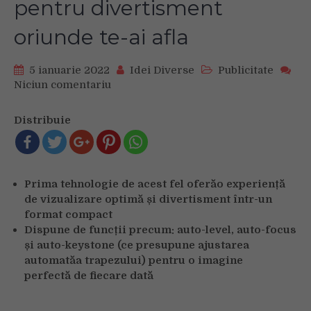
pentru divertisment
oriunde te-ai afla
5 ianuarie 2022
Idei Diverse
Publicitate
Niciun comentariu
on
Samsung
Electronics
Distribuie
lansează
Freestyle
–
un
Prima tehnologie de acest fel ofer
ă
o experiență
videoproiector
de vizualizare optim
ă
și divertisment într-un
portabil
format compact
pentru
Dispune de funcții precum: auto-level, auto-focus
divertisment
și auto-keystone (ce presupune ajustarea
oriunde
te-
automat
ă
a trapezului) pentru o imagine
ai
perfect
ă
de fiecare dat
ă
afla