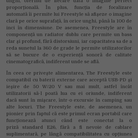
unghi, oferind de fiecare dată o imagine perfect
proporțională. În plus, funcția de focalizare
automată îi permite lui Freestyle să afișeze o imagine
clară pe orice suprafață, în orice unghi, până la 100 de
inci în dimensiune. De asemenea, Freestyle are în
componență un radiator dublu care permite un bass
clar și profund, fără distorsiuni, iar capacitatea sa de a
reda sunetul la 360 ​​de grade le permite utilizatorilor
să se bucure de o experiență sonoră de calitate
cinematografică, indiferent unde se află.
În ceea ce privește alimentarea, The Freestyle este
compatibil cu baterii externe care acceptă USB-PD și
ieșire de 50 W/20 V sau mai mult, astfel încât
utilizatorii să-l poată lua cu ei oriunde, indiferent
dacă sunt în mișcare, într-o excursie în camping sau
alte locuri. The Freestyle este, de asemenea, un
pionier prin faptul că este primul ecran portabil care
funcționează atunci când este conectat la o
priză standard E26, fără a fi nevoie de cablare
suplimentară, pe lângă compatibilitatea cu opțiunea