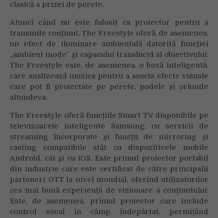
clasică a prizei de perete.
Atunci când nu este folosit ca proiector pentru a
transmite conținut, The Freestyle oferă, de asemenea,
un efect de iluminare ambientală datorită funcției
„ambient mode” și capacului translucid al obiectivului.
The Freestyle este, de asemenea, o boxă inteligentă,
care analizează muzica pentru a asocia efecte vizuale
care pot fi proiectate pe perete, podele și oriunde
altundeva.
The Freestyle oferă funcțiile Smart TV disponibile pe
televizoarele inteligente Samsung, cu servicii de
streaming încorporate și funcții de mirroring și
casting compatibile atât cu dispozitivele mobile
Android, cât și cu iOS. Este primul proiector portabil
din industrie care este certificat de către principalii
parteneri OTT la nivel mondial, oferind utilizatorilor
cea mai bună experiență de vizionare a conținutului.
Este, de asemenea, primul proiector care include
control vocal în câmp îndepărtat, permițând