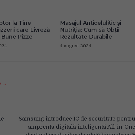
ptor la Tine
Masajul Anticelulitic și
zzerii care Livreză
Nutriția: Cum să Obții
 Bune Pizze
Rezultate Durabile
024
4 august 2024
se →
ie
Samsung introduce IC de securitate pentr
amprenta digitală inteligentă All-in-On
destinat cardurilor de plată biometrice