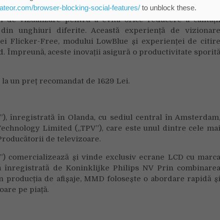
eateor.com/browser-blocking-social-features/
to unblock these.
u a preveni această oboseală a ochilor, fără reflexi
 de vizualizare pentru a evita orice reducere a calități
din unghiuri diferite. Această experiență de vizionar
giei Flicker-Free, modului LowBlue și experienței de citir
 Împreună, aceste inovații asigură o productivitate sporit
la un preț recomandat de 1629 Lei.
înregistrată în Olanda, cu sediul central în Amsterdam
Technology Limited („TPV”), care este unul dintre cele ma
roducătorii de televizoare.
 comercializează și vinde exclusiv ecrane LCD cu marc
ă înregistrată de Koninklijke Philips NV Prin combinare
n producția de afișaje, MMD folosește o abordare rapidă ș
are pe piață.