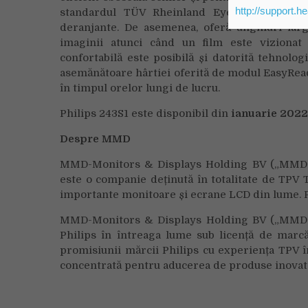
http://support.h
standardul TÜV Rheinland Eye Comfort pentr
deranjante. De asemenea, oferă unghiuri largi
imaginii atunci când un film este vizionat 
confortabilă este posibilă și datorită tehnolo
asemănătoare hârtiei oferită de modul EasyRead.
în timpul orelor lungi de lucru.
Philips 243S1 este disponibil din
ianuarie
2022
Despre MMD
MMD-Monitors & Displays Holding BV („MMD”), 
este o companie deținută în totalitate de TPV 
importante monitoare și ecrane LCD din lume. P
MMD-Monitors & Displays Holding BV („MMD”)
Philips în întreaga lume sub licență de marc
promisiunii mărcii Philips cu experiența TPV î
concentrată pentru aducerea de produse inovato