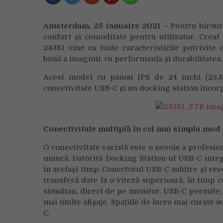
Amsterdam, 25 ianuaire 2021 –
Pentru birouri
confort și comoditate pentru utilizator. Creat 
243S1 vine cu toate caracteristicile potrivite c
bună a imaginii, cu performanța și durabilitatea.
Acest model cu panou IPS de 24 inchi (23,8 
conectivitate USB-C și un docking station încor
Conectivitate multiplă în cel mai simplu mod
O conectivitate variată este o nevoie a profesion
muncă. Datorită Docking Station-ul USB-C integr
în același timp. Conectorul USB-C subțire și rev
transferă date la o viteză superioară, în timp c
simultan, direct de pe monitor. USB-C permite, 
mai multe afișaje. Spațiile de lucru mai curate s
C.