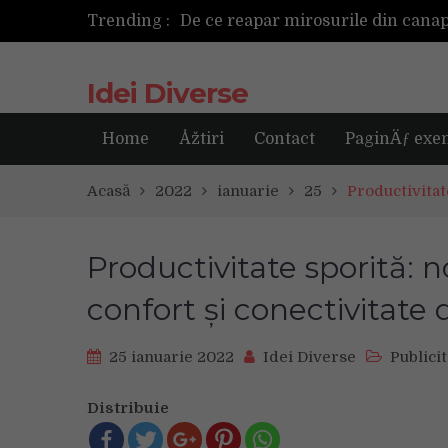
Trending :
Cum ar fi dacă ceasul tău s-ar ant
Idei Diverse
Home
Åžtiri
Contact
PaginÄƒ exe
Acasă
2022
ianuarie
25
Productivitat
Productivitate sporită: 
confort și conectivitate 
25 ianuarie 2022
Idei Diverse
Publici
Distribuie