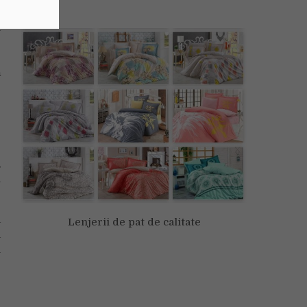
i
i
e
e
ă
,
i
a
Lenjerii de pat de calitate
a
i