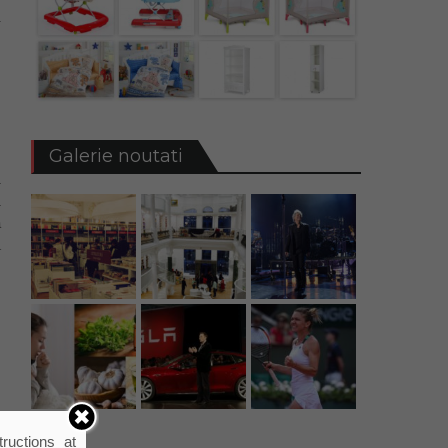
u
e
Galerie noutati
i
i
ă
a
e
e
d
ructions at
e