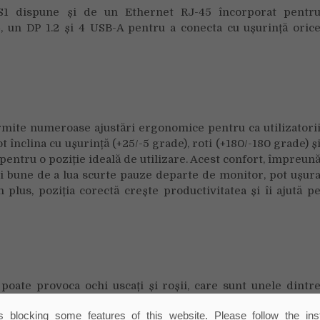
43S1 dispune și de un Ethernet RJ-45 încorporat pentr
, un DP 1.2 și 4 USB-A pentru a conecta cu ușurință oric
ite numeroase ajustări ergonomice pentru ca utilizatori
t înclina cu ușurință (+25/-5 grade), roti (+180/-180 grade) ș
entru o poziție ideală de utilizare. Acest confort, împreun
ri bune de a lua scurte pauze departe de monitor, pot ușur
n plus, poziția corectă crește productivitatea și îi ajută p
oate provoca ochi uscați și roșii, care sunt unele dintr
 Sindromul vederii computerizate. Pentru a reduce în mo
 blocking some features of this website. Please follow the inst
năstarea utilizatorilor, monitorul Philips 243S1 îndeplineșt