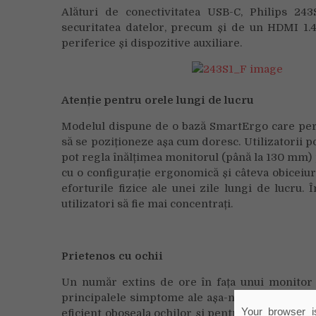
Alături de conectivitatea USB-C, Philips 2
securitatea datelor, precum și de un HDMI 1.4
periferice și dispozitive auxiliare.
Atenție pentru orele lungi de lucru
Modelul dispune de o bază SmartErgo care perm
să se poziționeze așa cum doresc. Utilizatorii po
pot regla înălțimea monitorul (până la 130 mm) p
cu o configurație ergonomică și câteva obiceiu
eforturile fizice ale unei zile lungi de lucru. Î
utilizatori să fie mai concentrați.
Prietenos cu ochii
Un număr extins de ore în fața unui monitor p
principalele simptome ale așa-numitului CVS –
Your browser is
eficient oboseala ochilor și pentru a asigura bu