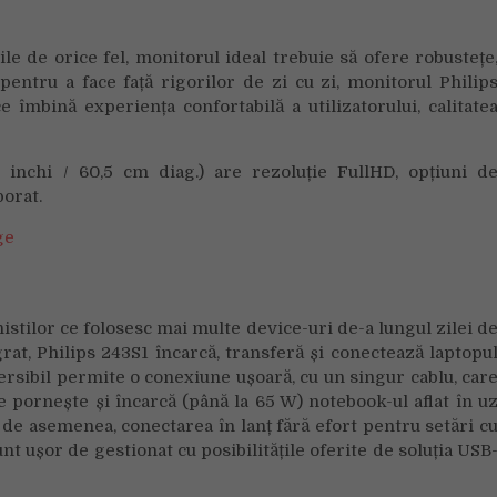
Philips
243S1
le de orice fel, monitorul ideal trebuie să ofere robustețe
oferă
pentru a face față rigorilor de zi cu zi, monitorul Philip
confort
e îmbină experiența confortabilă a utilizatorului, calitate
și
conectivitate
de
inchi / 60,5 cm diag.) are rezoluție FullHD, opțiuni d
top
porat.
istilor ce folosesc mai multe device-uri de-a lungul zilei d
at, Philips 243S1 încarcă, transferă și conectează laptopu
ersibil permite o conexiune ușoară, cu un singur cablu, car
e pornește și încarcă (până la 65 W) notebook-ul aflat în u
de asemenea, conectarea în lanț fără efort pentru setări c
unt ușor de gestionat cu posibilitățile oferite de soluția USB