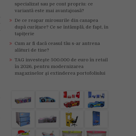
specializat sau pe cont propriu: ce
variantă este mai avantajoasă?
,
De ce reapar mirosurile din canapea
s
după curățare? Ce se întâmplă, de fapt, în
a
tapițerie
Cum ar fi dacă ceasul tău s-ar antrena
e
alături de tine?
TAG investește 500.000 de euro în retail
în 2026, pentru modernizarea
magazinelor și extinderea portofoliului
e
l
e
z
u
-