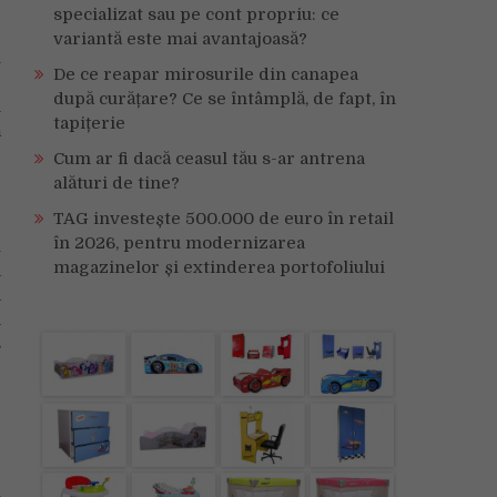
specializat sau pe cont propriu: ce
variantă este mai avantajoasă?
l
De ce reapar mirosurile din canapea
e
după curățare? Ce se întâmplă, de fapt, în
n
tapițerie
ă
Cum ar fi dacă ceasul tău s-ar antrena
alături de tine?
TAG investește 500.000 de euro în retail
în 2026, pentru modernizarea
u
magazinelor și extinderea portofoliului
a
a
a
s