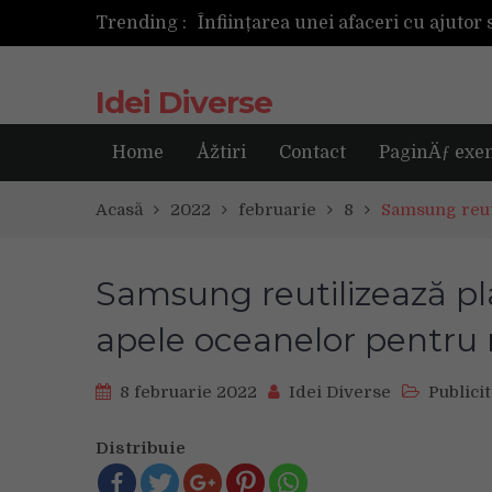
Trending :
Cum ar fi dacă ceasul tău s-ar ant
Idei Diverse
Home
Åžtiri
Contact
PaginÄƒ exe
Acasă
2022
februarie
8
Samsung reuti
Samsung reutilizează pl
apele oceanelor pentru n
8 februarie 2022
Idei Diverse
Publici
Distribuie