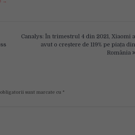
se →
Canalys: În trimestrul 4 din 2021, Xiaomi 
ess
avut o creștere de 119% pe piața di
România
obligatorii sunt marcate cu
*