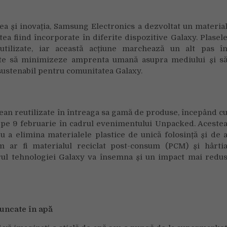
pescuit
aruncate
a și inovația, Samsung Electronics a dezvoltat un materia
în
tea fiind încorporate în diferite dispozitive Galaxy. Plasel
apele
tilizate, iar această acțiune marchează un alt pas î
oceanelor
te să minimizeze amprenta umană asupra mediului și s
pentru
noile
 sustenabil pentru comunitatea Galaxy.
dispozitive
Galaxy
ean reutilizate în întreaga sa gamă de produse, începând c
te pe 9 februarie în cadrul evenimentului Unpacked. Aceste
 a elimina materialele plastice de unică folosință și de 
um ar fi materialul reciclat post-consum (PCM) și hârti
torul tehnologiei Galaxy va însemna și un impact mai redu
uncate în apă