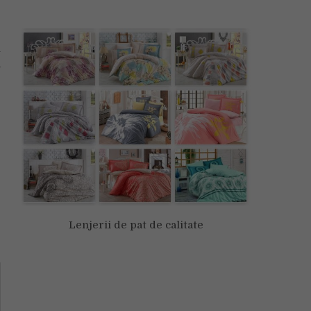
r
u
a
Lenjerii de pat de calitate