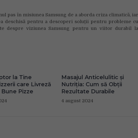
mul pas în misiunea Samsung de a aborda criza climatică, ia
rea deschisă pentru a descoperi soluții pentru probleme c
lte despre viziunea Samsung pentru un viitor durabil l
ptor la Tine
Masajul Anticelulitic și
zzerii care Livreză
Nutriția: Cum să Obții
 Bune Pizze
Rezultate Durabile
024
4 august 2024