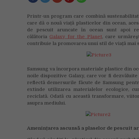
Printr-un program care combină sustenabilitate
care dă o nouă viață plasticelor din ocean, aces
de pescuit aruncate în ocean sunt apoi reu
călătoria
Galaxy for the Planet
, care urmăreș
contribuie la promovarea unui stil de viață mai
Samsung va încorpora materiale plastice din oc
noile dispozitive Galaxy, care vor fi dezvălui
reflectă demersurile făcute de Samsung pentru
extinde utilizarea materialelor ecologice, c
reciclată. Odată cu această transformare, vii
asupra mediului.
Amenințarea ascunsă a plaselor de pescuit ar