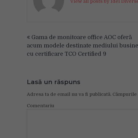
View all posts by Idei Diver
Navigare
Gama de monitoare office AOC oferă
în
acum modele destinate mediului busin
articole
cu certificare TCO Certified 9
Lasă un răspuns
Adresa ta de email nu va fi publicată.
Câmpurile 
Comentariu