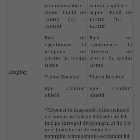
reîmprospătare
reîmprospătare
super fluidă de
super fluidă de
120Hz (10 ~
120Hz (10 ~
120Hz)
120Hz)
Rată de
Rată de
eșantionare la
eșantionare la
atingere de
atingere de
240Hz în modul
240Hz în modul
Game
Game
Display
Vision Booster
Vision Booster
Eye Comfort
Eye Comfort
Shield
Shield
*Măsurat în diagonală, dimensiunea
ecranului lui Galaxy S22 este de 6,1
inci pe întregul dreptunghi și de 5,9
inci, ținând cont de colțurile
rotunjite. Dimensiunea ecranului lui