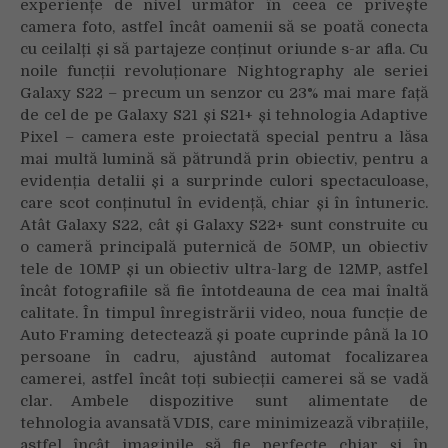
experiențe de nivel următor în ceea ce privește
camera foto, astfel încât oamenii să se poată conecta
cu ceilalți și să partajeze conținut oriunde s-ar afla. Cu
noile funcții revoluționare Nightography ale seriei
Galaxy S22 – precum un senzor cu 23% mai mare față
de cel de pe Galaxy S21 și S21+ și tehnologia Adaptive
Pixel – camera este proiectată special pentru a lăsa
mai multă lumină să pătrundă prin obiectiv, pentru a
evidenția detalii și a surprinde culori spectaculoase,
care scot conținutul în evidență, chiar și în întuneric.
Atât Galaxy S22, cât și Galaxy S22+ sunt construite cu
o cameră principală puternică de 50MP, un obiectiv
tele de 10MP și un obiectiv ultra-larg de 12MP, astfel
încât fotografiile să fie întotdeauna de cea mai înaltă
calitate. În timpul înregistrării video, noua funcție de
Auto Framing detectează și poate cuprinde până la 10
persoane în cadru, ajustând automat focalizarea
camerei, astfel încât toți subiecții camerei să se vadă
clar. Ambele dispozitive sunt alimentate de
tehnologia avansată VDIS, care minimizează vibrațiile,
astfel încât imaginile să fie perfecte chiar și în