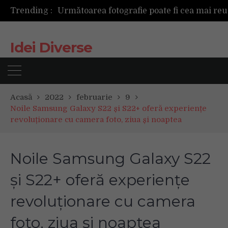
Trending :
Următoarea fotografie poate fi cea mai reușită de până acum
Mașinile de spălat și uscătoarele bazate pe inteligență artificială îți cunosc hainele mai bine decât tine
De ce reapar mirosurile din canapea după curățare? Ce se întâmplă, de fapt, în tapițerie
Idei Diverse
Tot ce trebuie sa stii inainte de Summer Well 2026. Ghidul complet pentru editia aniversara de 15 ani
Acasă
2022
februarie
9
Noile Samsung Galaxy S22 și S22+ oferă experiențe
revoluționare cu camera foto, ziua și noaptea
Noile Samsung Galaxy S22
și S22+ oferă experiențe
revoluționare cu camera
foto, ziua și noaptea