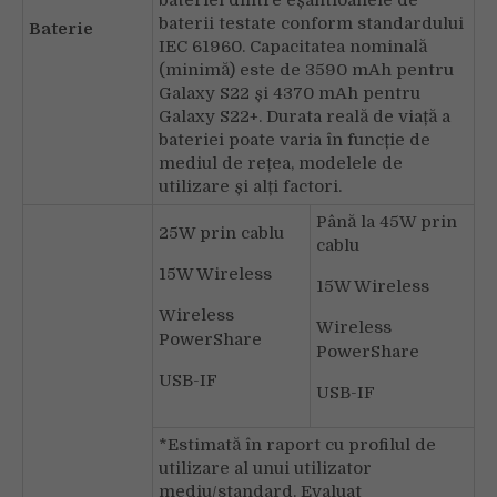
baterii testate conform standardului
Baterie
IEC 61960. Capacitatea nominală
(minimă) este de 3590 mAh pentru
Galaxy S22 și 4370 mAh pentru
Galaxy S22+. Durata reală de viață a
bateriei poate varia în funcție de
mediul de rețea, modelele de
utilizare și alți factori.
Până la 45W prin
25W prin cablu
cablu
15W Wireless
15W Wireless
Wireless
Wireless
PowerShare
PowerShare
USB-IF
USB-IF
*Estimată în raport cu profilul de
utilizare al unui utilizator
mediu/standard. Evaluat