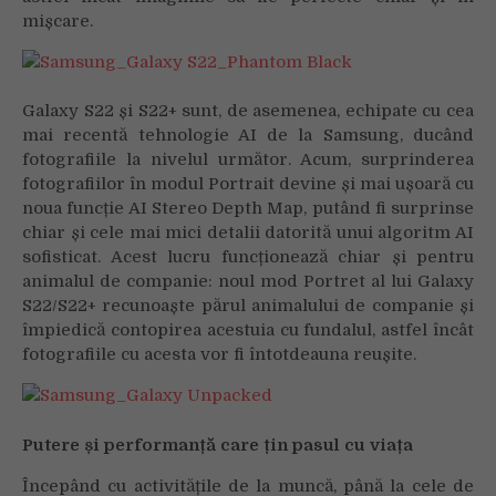
mișcare.
Galaxy S22 și S22+ sunt, de asemenea, echipate cu cea
mai recentă tehnologie AI de la Samsung, ducând
fotografiile la nivelul următor. Acum, surprinderea
fotografiilor în modul Portrait devine și mai ușoară cu
noua funcție AI Stereo Depth Map, putând fi surprinse
chiar și cele mai mici detalii datorită unui algoritm AI
sofisticat. Acest lucru funcționează chiar și pentru
animalul de companie: noul mod Portret al lui Galaxy
S22/S22+ recunoaște părul animalului de companie și
împiedică contopirea acestuia cu fundalul, astfel încât
fotografiile cu acesta vor fi întotdeauna reușite.
Putere și performanță care țin pasul cu viața
Începând
cu
activitățile de la muncă, până la cele de