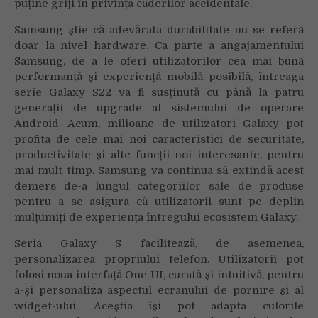
puține griji în privința căderilor accidentale.
Samsung știe că adevărata durabilitate nu se referă
doar la nivel hardware. Ca parte a angajamentului
Samsung, de a le oferi utilizatorilor cea mai bună
performanță și experiență mobilă posibilă, întreaga
serie Galaxy S22 va fi susținută cu până la patru
generații de upgrade al sistemului de operare
Android. Acum, milioane de utilizatori Galaxy pot
profita de cele mai noi caracteristici de securitate,
productivitate și alte funcții noi interesante, pentru
mai mult timp. Samsung va continua să extindă acest
demers de-a lungul categoriilor sale de produse
pentru a se asigura că utilizatorii sunt pe deplin
mulțumiți de experiența întregului ecosistem Galaxy.
Seria Galaxy S facilitează, de asemenea,
personalizarea propriului telefon. Utilizatorii pot
folosi noua interfață One UI, curată și intuitivă, pentru
a-și personaliza aspectul ecranului de pornire și al
widget-ului. Aceștia își pot adapta culorile