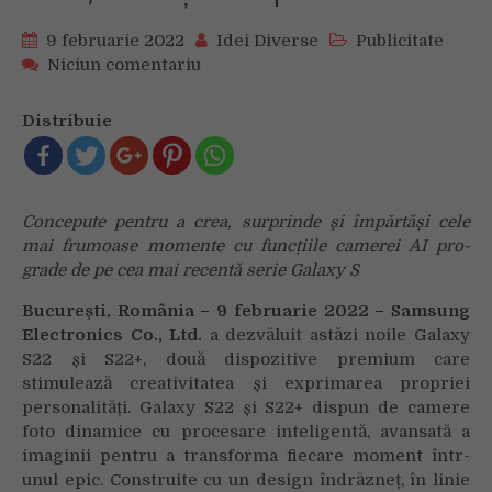
9 februarie 2022
Idei Diverse
Publicitate
on
Niciun comentariu
Noile
Samsung
Distribuie
Galaxy
S22
și
S22+
Concepute pentru a crea, surprinde și împărtăși cele
oferă
mai frumoase momente cu funcțiile camerei AI pro-
experiențe
grade de pe cea mai recentă serie Galaxy S
revoluționare
cu
București, România – 9 februarie 2022 – Samsung
camera
Electronics Co., Ltd.
a dezvăluit astăzi noile Galaxy
foto,
S22 și S22+, două dispozitive premium care
ziua
stimulează creativitatea și exprimarea propriei
și
personalități. Galaxy S22 și S22+ dispun de camere
noaptea
foto dinamice cu procesare inteligentă, avansată a
imaginii pentru a transforma fiecare moment într-
unul epic. Construite cu un design îndrăzneț, în linie