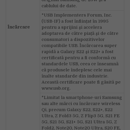
cablului de date.
*USB Implementers Forum, Inc.
(USB-IF) a fost înființat în 1995
Încărcare
pentru a sprijini și accelera
adoptarea de către piață și de către
consumatori a dispozitivelor
compatibile USB. Încărcarea super
rapidă a Galaxy S22 și S22+ a fost
certificată pentru a fi conformă cu
standardele USB, ceea ce înseamnă
că produsele îndeplesc cele mai
înalte standarde din industrie.
Această certificare poate fi găsită pe
www.usb.org.
*Limitat la smartphone-uri Samsung
sau alte mărci cu încărcare wireless
Qi, precum Galaxy S22, S22+, S22
Ultra, Z Fold3 5G, Z Flip3 5G, S21 FE
5G, S21 5G, S21+ 5G, S21 Ultra 5G, Z
Fold2, Note20, Note20 Ultra, S20 FE,