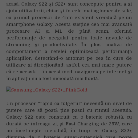
acasă, Galaxy S22 și S22+ sunt concepute pentru a-și
ajuta utilizatorii, chiar și în cele mai aglomerate zile,
cu primul procesor de 4nm existent vreodată pe un
smartphone Galaxy. Acesta susține cea mai avansată
procesare AI și ML de până acum, oferind
performanțe de neegalat pentru toate nevoile de
streaming și productivitate. În plus, analiza de
comportament a rețelei optimizează performanța
aplicațiilor, detectând-o automat pe cea în curs de
utilizare și direcționând, astfel, cea mai mare putere
către aceasta – în acest mod, navigarea pe internet și
în aplicații nu a fost niciodată mai fluidă.
Un procesor “rapid ca fulgerul” necesită un nivel de
putere care să poată ține pasul cu ritmul acestuia.
Galaxy S22 este construit cu o baterie robustă, cu
durată pe întreaga zi, și Fast Charging de 25W, care
nu încetinește niciodată, în timp ce Galaxy S22+
dispune de o baterie super-puternică care poate