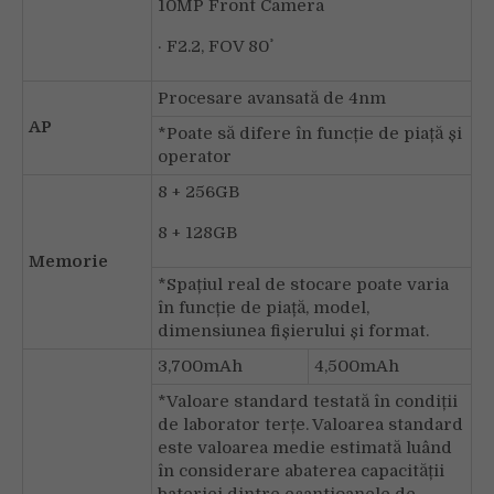
10MP Front Camera
· F2.2, FOV 80˚
Procesare avansată de 4nm
AP
*Poate să difere în funcție de piață și
operator
8 + 256GB
8 + 128GB
Memorie
*Spațiul real de stocare poate varia
în funcție de piață, model,
dimensiunea fișierului și format.
3,700mAh
4,500mAh
*Valoare standard testată în condiții
de laborator terțe. Valoarea standard
este valoarea medie estimată luând
în considerare abaterea capacității
bateriei dintre eșantioanele de