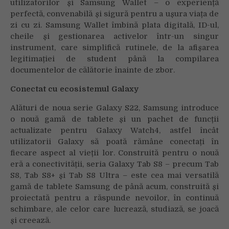
utilizatorilor și Samsung Wallet – o experiență
perfectă, convenabilă și sigură pentru a ușura viața de
zi cu zi. Samsung Wallet îmbină plata digitală, ID-ul,
cheile și gestionarea activelor într-un singur
instrument, care simplifică rutinele, de la afișarea
legitimației de student până la compilarea
documentelor de călătorie înainte de zbor.
Conectat cu ecosistemul Galaxy
Alături de noua serie Galaxy S22, Samsung introduce
o nouă gamă de tablete și un pachet de funcții
actualizate pentru Galaxy Watch4, astfel încât
utilizatorii Galaxy să poată rămâne conectați în
fiecare aspect al vieții lor. Construită pentru o nouă
eră a conectivității, seria Galaxy Tab S8 – precum Tab
S8, Tab S8+ și Tab S8 Ultra – este cea mai versatilă
gamă de tablete Samsung de până acum, construită și
proiectată pentru a răspunde nevoilor, în continuă
schimbare, ale celor care lucrează, studiază, se joacă
și creează.