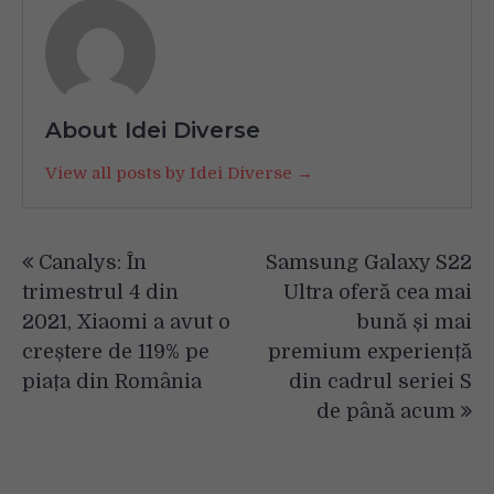
About Idei Diverse
View all posts by Idei Diverse →
Navigare
Canalys: În
Samsung Galaxy S22
în
trimestrul 4 din
Ultra oferă cea mai
articole
2021, Xiaomi a avut o
bună și mai
creștere de 119% pe
premium experiență
piața din România
din cadrul seriei S
de până acum