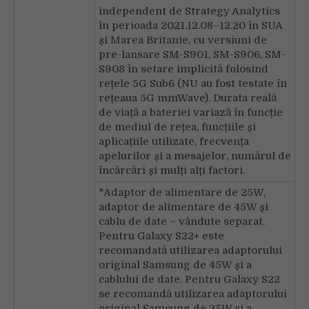
independent de Strategy Analytics
în perioada 2021.12.08–12.20 în SUA
și Marea Britanie, cu versiuni de
pre-lansare SM-S901, SM-S906, SM-
S908 în setare implicită folosind
rețele 5G Sub6 (NU au fost testate în
rețeaua 5G mmWave). Durata reală
de viață a bateriei variază în funcție
de mediul de rețea, funcțiile și
aplicațiile utilizate, frecvența
apelurilor și a mesajelor, numărul de
încărcări și mulți alți factori.
*Adaptor de alimentare de 25W,
adaptor de alimentare de 45W și
cablu de date – vândute separat.
Pentru Galaxy S22+ este
recomandată utilizarea adaptorului
original Samsung de 45W și a
cablului de date. Pentru Galaxy S22
se recomandă utilizarea adaptorului
original Samsung de 25W și a