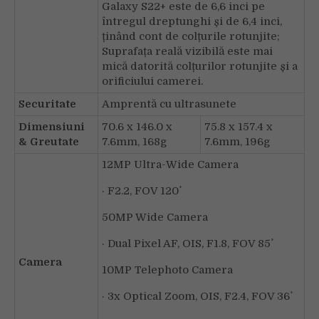
Galaxy S22+ este de 6,6 inci pe
întregul dreptunghi și de 6,4 inci,
ținând cont de colțurile rotunjite;
Suprafața reală vizibilă este mai
mică datorită colțurilor rotunjite și a
orificiului camerei.
Securitate
Amprentă cu ultrasunete
Dimensiuni
70.6 x 146.0 x
75.8 x 157.4 x
& Greutate
7.6mm, 168g
7.6mm, 196g
12MP Ultra-Wide Camera
· F2.2, FOV 120˚
50MP Wide Camera
· Dual Pixel AF, OIS, F1.8, FOV 85˚
Camera
10MP Telephoto Camera
· 3x Optical Zoom, OIS, F2.4, FOV 36˚