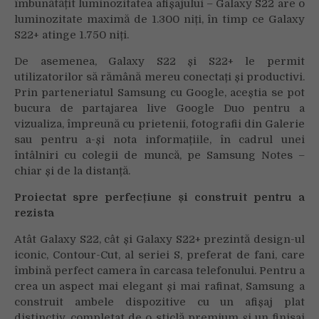
îmbunătățit luminozitatea afișajului – Galaxy S22 are o
luminozitate maximă de 1.300 niți, în timp ce Galaxy
S22+ atinge 1.750 niți.
De asemenea, Galaxy S22 și S22+ le permit
utilizatorilor să rămână mereu conectați și productivi.
Prin parteneriatul Samsung cu Google, aceștia se pot
bucura de partajarea live Google Duo pentru a
vizualiza, împreună cu prietenii, fotografii din Galerie
sau pentru a-și nota informațiile, în cadrul unei
întâlniri cu colegii de muncă, pe Samsung Notes –
chiar și de la distanță.
Proiectat spre perfecțiune și construit pentru a
rezista
Atât Galaxy S22, cât și Galaxy S22+ prezintă design-ul
iconic, Contour-Cut, al seriei S, preferat de fani, care
îmbină perfect camera în carcasa telefonului. Pentru a
crea un aspect mai elegant și mai rafinat, Samsung a
construit ambele dispozitive cu un afișaj plat
distinctiv, completat de o sticlă premium și un finisaj