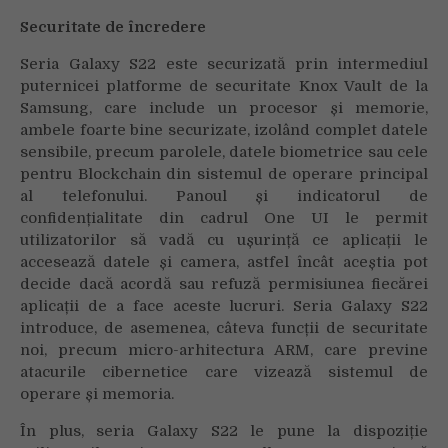
Securitate de încredere
Seria Galaxy S22 este securizată prin intermediul
puternicei platforme de securitate Knox Vault de la
Samsung, care include un procesor și memorie,
ambele foarte bine securizate, izolând complet datele
sensibile, precum parolele, datele biometrice sau cele
pentru Blockchain din sistemul de operare principal
al telefonului. Panoul și indicatorul de
confidențialitate din cadrul One UI le permit
utilizatorilor să vadă cu ușurință ce aplicații le
accesează datele și camera, astfel încât aceștia pot
decide dacă acordă sau refuză permisiunea fiecărei
aplicații de a face aceste lucruri. Seria Galaxy S22
introduce, de asemenea, câteva funcții de securitate
noi, precum micro-arhitectura ARM, care previne
atacurile cibernetice care vizează sistemul de
operare și memoria.
În plus, seria Galaxy S22 le pune la dispoziție