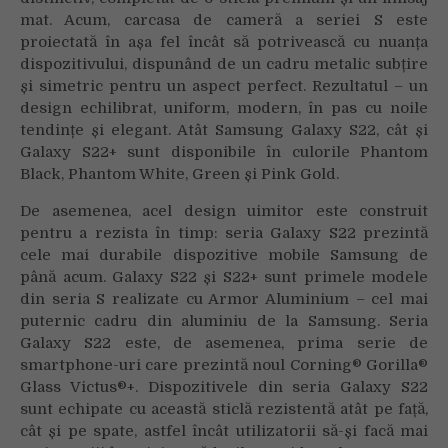
mat. Acum, carcasa de cameră a seriei S este
proiectată în așa fel încât să potrivească cu nuanța
dispozitivului, dispunând de un cadru metalic subțire
și simetric pentru un aspect perfect. Rezultatul – un
design echilibrat, uniform, modern, în pas cu noile
tendințe și elegant. Atât Samsung Galaxy S22, cât și
Galaxy S22+ sunt disponibile în culorile Phantom
Black, Phantom White, Green și Pink Gold.
De asemenea, acel design uimitor este construit
pentru a rezista în timp: seria Galaxy S22 prezintă
cele mai durabile dispozitive mobile Samsung de
până acum. Galaxy S22 și S22+ sunt primele modele
din seria S realizate cu Armor Aluminium – cel mai
puternic cadru din aluminiu de la Samsung. Seria
Galaxy S22 este, de asemenea, prima serie de
smartphone-uri care prezintă noul Corning® Gorilla®
Glass Victus®+. Dispozitivele din seria Galaxy S22
sunt echipate cu această sticlă rezistentă atât pe față,
cât și pe spate, astfel încât utilizatorii să-și facă mai