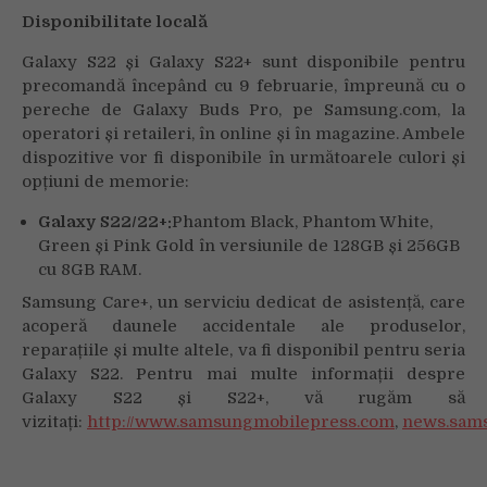
Disponibilitate locală
Galaxy S22 și Galaxy S22+ sunt disponibile pentru
precomandă începând cu 9 februarie, împreună cu o
pereche de Galaxy Buds Pro, pe Samsung.com, la
operatori și retaileri, în online și în magazine. Ambele
dispozitive vor fi disponibile în următoarele culori și
opțiuni de memorie:
Galaxy S22/22+:
Phantom Black, Phantom White,
Green și Pink Gold în versiunile de 128GB și 256GB
cu 8GB RAM.
Samsung Care+, un serviciu dedicat de asistență, care
acoperă daunele accidentale ale produselor,
reparațiile și multe altele, va fi disponibil pentru seria
Galaxy S22. Pentru mai multe informații despre
Galaxy S22 și S22+, vă rugăm să
vizitați:
http://www.samsungmobilepress.com
,
news.sam