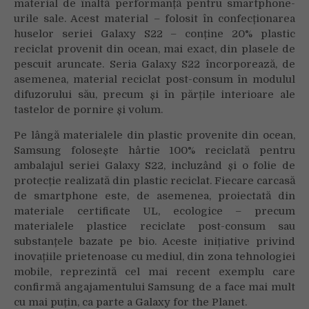
material de înaltă performanță pentru smartphone-
urile sale. Acest material – folosit în confecționarea
huselor seriei Galaxy S22 – conține 20% plastic
reciclat provenit din ocean, mai exact, din plasele de
pescuit aruncate. Seria Galaxy S22 încorporează, de
asemenea, material reciclat post-consum în modulul
difuzorului său, precum și în părțile interioare ale
tastelor de pornire și volum.
Pe lângă materialele din plastic provenite din ocean,
Samsung folosește hârtie 100% reciclată pentru
ambalajul seriei Galaxy S22, incluzând și o folie de
protecție realizată din plastic reciclat. Fiecare carcasă
de smartphone este, de asemenea, proiectată din
materiale certificate UL, ecologice – precum
materialele plastice reciclate post-consum sau
substanțele bazate pe bio. Aceste inițiative privind
inovațiile prietenoase cu mediul, din zona tehnologiei
mobile, reprezintă cel mai recent exemplu care
confirmă angajamentului Samsung de a face mai mult
cu mai puțin, ca parte a Galaxy for the Planet.