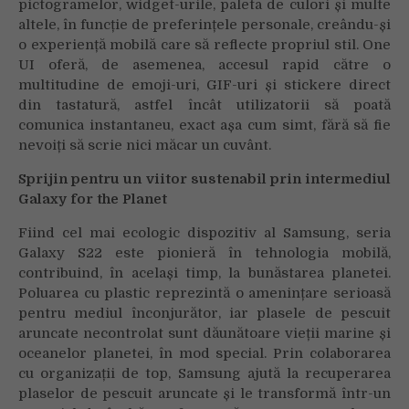
pictogramelor, widget-urile, paleta de culori și multe
altele, în funcție de preferințele personale, creându-și
o experiență mobilă care să reflecte propriul stil. One
UI oferă, de asemenea, accesul rapid către o
multitudine de emoji-uri, GIF-uri și stickere direct
din tastatură, astfel încât utilizatorii să poată
comunica instantaneu, exact așa cum simt, fără să fie
nevoiți să scrie nici măcar un cuvânt.
Sprijin pentru un viitor sustenabil prin intermediul
Galaxy for the Planet
Fiind cel mai ecologic dispozitiv al Samsung, seria
Galaxy S22 este pionieră în tehnologia mobilă,
contribuind, în același timp, la bunăstarea planetei.
Poluarea cu plastic reprezintă o amenințare serioasă
pentru mediul înconjurător, iar plasele de pescuit
aruncate necontrolat sunt dăunătoare vieții marine și
oceanelor planetei, în mod special. Prin colaborarea
cu organizații de top, Samsung ajută la recuperarea
plaselor de pescuit aruncate și le transformă într-un