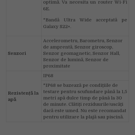
optimă. Va necesita un router Wi-Fi
6E.
*Bandă Ultra Wide acceptată pe
Galaxy S22+.
Accelerometru, Barometru, Senzor
de amprentă, Senzor giroscop,
Senzori
Senzor geomagnetic, Senzor Hall,
Senzor de lumină, Senzor de
proximitate
IP68
*IP68 se bazează pe condițiile de
testare pentru scufundare până la 1,5
Rezistență la
metri apă dulce timp de până la 30
apă
de minute. Clătiți reziduurile/uscăți
dacă este umed. Nu este recomandat
pentru utilizare la plajă sau piscină.