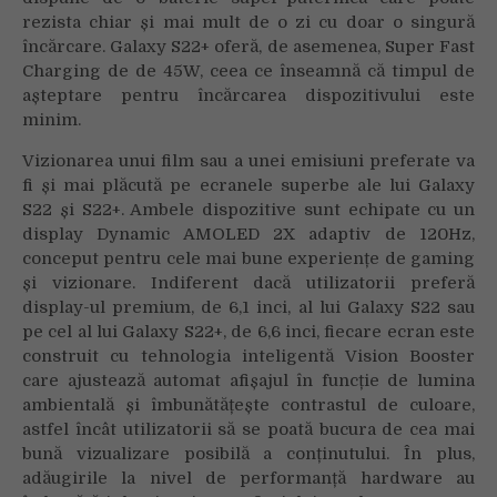
rezista chiar și mai mult de o zi cu doar o singură
încărcare. Galaxy S22+ oferă, de asemenea, Super Fast
Charging de de 45W, ceea ce înseamnă că timpul de
așteptare pentru încărcarea dispozitivului este
minim.
Vizionarea unui film sau a unei emisiuni preferate va
fi și mai plăcută pe ecranele superbe ale lui Galaxy
S22 și S22+. Ambele dispozitive sunt echipate cu un
display Dynamic AMOLED 2X adaptiv de 120Hz,
conceput pentru cele mai bune experiențe de gaming
și vizionare. Indiferent dacă utilizatorii preferă
display-ul premium, de 6,1 inci, al lui Galaxy S22 sau
pe cel al lui Galaxy S22+, de 6,6 inci, fiecare ecran este
construit cu tehnologia inteligentă Vision Booster
care ajustează automat afișajul în funcție de lumina
ambientală și îmbunătățește contrastul de culoare,
astfel încât utilizatorii să se poată bucura de cea mai
bună vizualizare posibilă a conținutului. În plus,
adăugirile la nivel de performanță hardware au