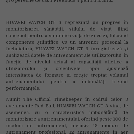
și o pereche de căști FreeBuds 4 pentru locul 2.
HUAWEI WATCH GT 3 reprezintă un progres în
monitorizarea sănătății, stilului de viață, fiind
conceput pentru a simplifica viața de zi cu zi, folosind
componente științifice. Ca un antrenor personal la
încheietură, HUAWEI WATCH GT 3 înregistrează și
analizează datele de antrenament ale utilizatorului, în
funcție de nivelul actual al capacității atletice a
utilizatorului și obiectivele, apoi ajustează
intensitatea de formare și crește treptat volumul
antrenamentului pentru a îmbunătăți treptat
performanțele.
Numit The Official Timekeeper în cadrul celor 3
evenimente Red Bull, HUAWEI WATCH GT 3 vine, de
asemenea, cu o caracteristică îmbunătățită de
monitorizare a antrenamentului, oferind peste 100 de
moduri de antrenament, inclusiv 18 moduri de
antrenament profesional, 12 antrenamente în aer