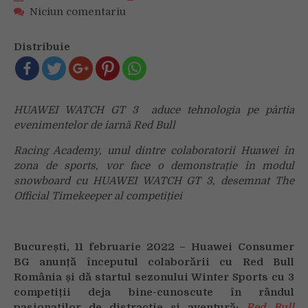
on
Niciun comentariu
Huawei
face
Distribuie
echipă
cu
Red
Bull
HUAWEI WATCH GT 3 aduce tehnologia pe pârtia
și
evenimentelor de iarnă Red Bull
dă
startul
Racing Academy, unul dintre colaboratorii Huawei în
sezonului
zona de sports, vor face o demonstrație în modul
Winter
snowboard cu HUAWEI WATCH GT 3, desemnat The
Sports
Official Timekeeper al competiției
2022
București, 11 februarie 2022 – Huawei Consumer
BG anunță începutul colaborării cu Red Bull
România și dă startul sezonului Winter Sports cu 3
competiții deja bine-cunoscute în rândul
pasionaților de distracție și aventură:
Red Bull