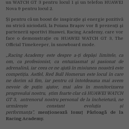
un WATCH GT 3 pentru locul 1 și un telefon HUAWEI
Nova 9 pentru locul 2.
Și pentru că un boost de inspirație și energie pozitivă
nu strică niciodată, la Poiana Brașov vor fi prezenți și
partenerii sportivi Huawei, Racing Academy, care vor
face o demonstrație cu HUAWEI WATCH GT 3, The
Official Timekeeper, în snowboard mode.
„Racing Academy este despre a-ți depăși limitele, ca
om, ca profesionist, ca entuziasmat și pasionat de
adrenalină, iar ceea ce ne ajută în misiunea noastră este
competiția. Astfel, Red Bull Homerun este locul în care
ne dorim să fim, iar pentru că întotdeauna mai avem
nevoie de puțin ajutor, mai ales în monitorizarea
progresului nostru, știm foarte clar că HUAWEI WATCH
GT 3, antrenorul nostru personal de la încheietură, ne
urmărește constant evoluția și
performanța”,
menționează Ionuț Pârloagă de la
Racing Academy.