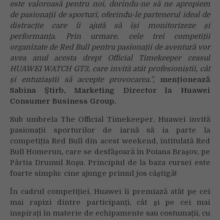
este valoroasă pentru noi, dorindu-ne să ne apropiem
de pasionații de sporturi, oferindu-le partenerul ideal de
distracție care îi ajută să își monitorizeze și
performanța. Prin urmare, cele trei competiții
organizate de Red Bull pentru pasionații de aventură vor
avea anul acesta drept Official Timekeeper ceasul
HUAWEI WATCH GT3, care invită atât profesioniștii, cât
și entuziaștii să accepte provocarea.”,
menționează
Sabina Știrb, Marketing Director la Huawei
Consumer Business Group.
Sub umbrela The Official Timekeeper, Huawei invită
pasionații sporturilor de iarnă să ia parte la
competiția Red Bull din acest weekend, intitulată Red
Bull Homerun
,
care se desfășoară în Poiana Brașov, pe
Pârtia Drumul Roșu. Principiul de la baza cursei este
foarte simplu: cine ajunge primul jos câștigă!
În cadrul competiției, Huawei îi premiază atât pe cei
mai rapizi dintre participanți, cât și pe cei mai
inspirați în materie de echipamente sau costumații, cu