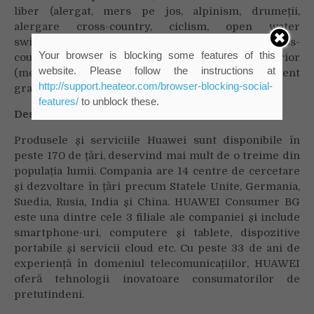
liber (alergat, mers pe jos, alpinism, drumeții,
alergare cross-country, ciclism, open water
swimming, triatlon, schi, snowboarding, cross-
Your browser is blocking some features of this
country skiing și golf) și 6 antrenamente de interior
website. Please follow the instructions at
(mers, alergare, ciclism, înot piscină, antrenament
http://support.heateor.com/browser-blocking-social-
gratuit, aparat eliptic și aparat de canotaj).
features/
to unblock these.
Despre Huawei Consumer Business Group
Produsele și serviciile Huawei sunt disponibile în
peste 170 de țări, deservind mai mult de o treime din
populația lumii. Compania are 14 centre de cercetare
și dezvoltare în țări precum Statele Unite, Germania,
Suedia, Rusia, India și China. HUAWEI Consumer BG
este una dintre cele 3 filiale ale companiei și include
smartphone-uri, computere și tablete, dispozitive
portabile și servicii cloud etc. Cu peste 33 de ani de
experiență în domeniul telecomunicațiilor, HUAWEI
oferă tehnologii inovatoare consumatorilor de
pretutindeni.