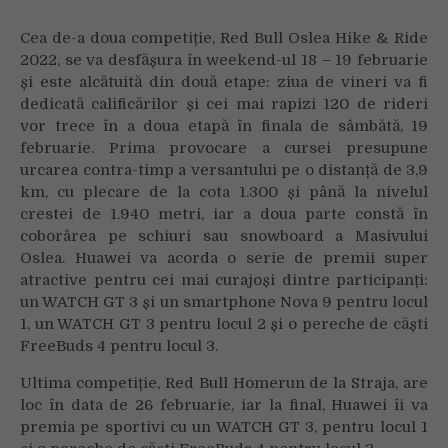
Cea de-a doua competiție, Red Bull Oslea Hike & Ride
2022, se va desfășura în weekend-ul 18 – 19 februarie
și este alcătuită din două etape: ziua de vineri va fi
dedicată calificărilor și cei mai rapizi 120 de rideri
vor trece în a doua etapă în finala de sâmbătă, 19
februarie. Prima provocare a cursei presupune
urcarea contra-timp a versantului pe o distanță de 3,9
km, cu plecare de la cota 1.300 și până la nivelul
crestei de 1.940 metri, iar a doua parte constă în
coborârea pe schiuri sau snowboard a Masivului
Oslea. Huawei va acorda o serie de premii super
atractive pentru cei mai curajoși dintre participanți:
un WATCH GT 3 și un smartphone Nova 9 pentru locul
1, un WATCH GT 3 pentru locul 2 și o pereche de căști
FreeBuds 4 pentru locul 3.
Ultima competiție, Red Bull Homerun de la Straja, are
loc în data de 26 februarie, iar la final, Huawei îi va
premia pe sportivi cu un WATCH GT 3, pentru locul 1