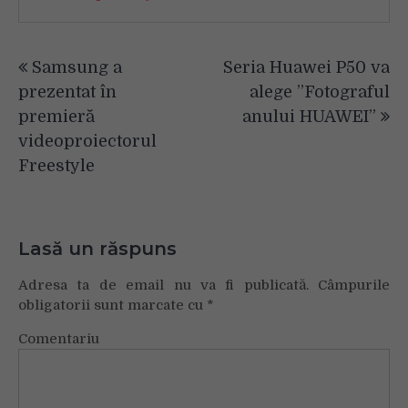
Navigare
Samsung a
Seria Huawei P50 va
în
prezentat în
alege ”Fotograful
articole
premieră
anului HUAWEI”
videoproiectorul
Freestyle
Lasă un răspuns
Adresa ta de email nu va fi publicată.
Câmpurile
obligatorii sunt marcate cu
*
Comentariu