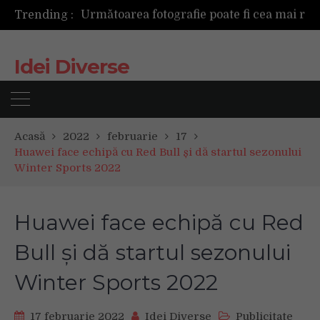
Trending :
Mașinile de spălat și uscătoarele bazate pe inteligență artificială îți cunosc hainele mai bine decât tine
De ce reapar mirosurile din canapea după curățare? Ce se întâmplă, de fapt, în tapițerie
Tot ce trebuie sa stii inainte de Summer Well 2026. Ghidul complet pentru editia aniversara de 15 ani
Idei Diverse
Acasă
2022
februarie
17
Huawei face echipă cu Red Bull și dă startul sezonului
Winter Sports 2022
Huawei face echipă cu Red
Bull și dă startul sezonului
Winter Sports 2022
17 februarie 2022
Idei Diverse
Publicitate