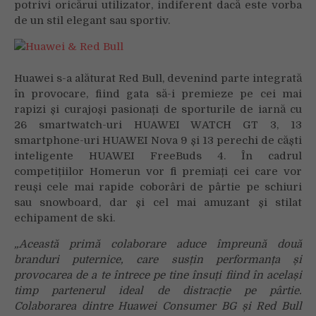
potrivi oricărui utilizator, indiferent dacă este vorba
de un stil elegant sau sportiv.
Huawei s-a alăturat Red Bull, devenind parte integrată
în provocare, fiind gata să-i premieze pe cei mai
rapizi și curajoși pasionați de sporturile de iarnă cu
26 smartwatch-uri HUAWEI WATCH GT 3, 13
smartphone-uri HUAWEI Nova 9 și 13 perechi de căști
inteligente HUAWEI FreeBuds 4. În cadrul
competițiilor Homerun vor fi premiați cei care vor
reuși cele mai rapide coborâri de pârtie pe schiuri
sau snowboard, dar și cel mai amuzant și stilat
echipament de ski.
„Această primă colaborare aduce împreună două
branduri puternice, care susțin performanța și
provocarea de a te întrece pe tine însuți fiind în același
timp partenerul ideal de distracție pe pârtie.
Colaborarea dintre Huawei Consumer BG și Red Bull