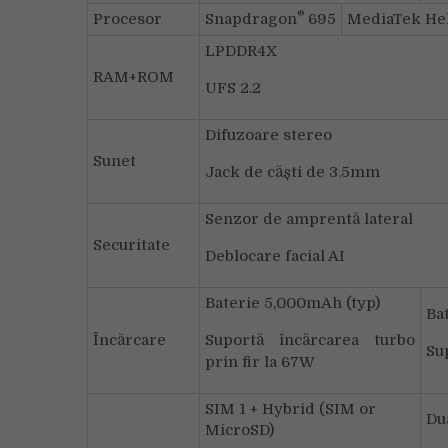
®
Procesor
Snapdragon
695
MediaTek He
LPDDR4X
RAM+ROM
UFS 2.2
Difuzoare stereo
Sunet
Jack de căști de 3.5mm
Senzor de amprentă lateral
Securitate
Deblocare facial AI
Baterie 5,000mAh (typ)
Ba
Încărcare
Suportă încărcarea turbo
Su
prin fir la 67W
SIM 1 + Hybrid (SIM or
Du
MicroSD)