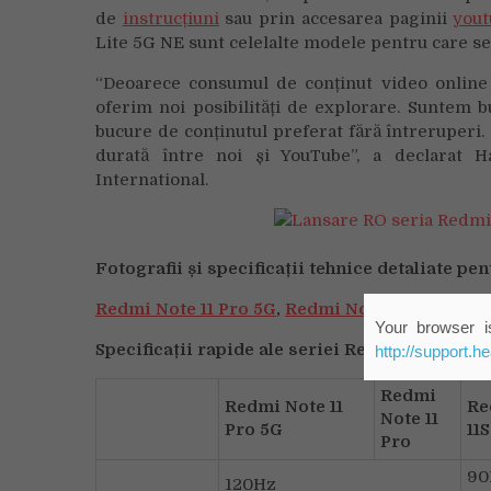
de
instrucțiuni
sau prin accesarea paginii
you
Lite 5G NE sunt celelalte modele pentru care se
“Deoarece consumul de conținut video online 
oferim noi posibilități de explorare. Suntem b
bucure de conținutul preferat fără întreruperi.
durată între noi și YouTube”, a declarat 
International.
Fotografii și specificații tehnice detaliate pen
Redmi Note 11 Pro 5G
,
Redmi Note 11 Pro
,
Redm
Your browser is
Specificații rapide ale seriei Redmi Note 11:
http://support.h
Redmi
Redmi Note 11
Re
Note 11
Pro 5G
11S
Pro
90
120Hz