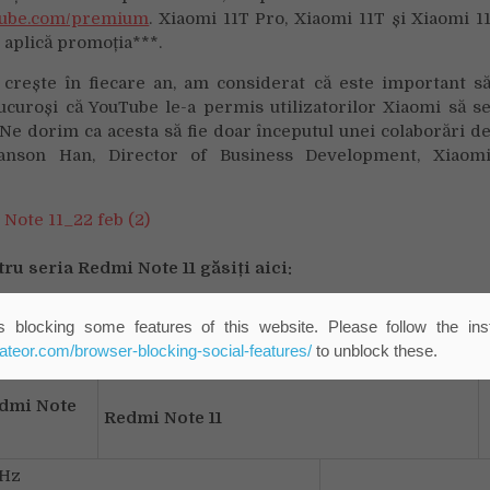
tube.com/premium
. Xiaomi 11T Pro, Xiaomi 11T și Xiaomi 1
 aplică promoția***.
crește în fiecare an, am considerat că este important s
ucuroși că YouTube le-a permis utilizatorilor Xiaomi să s
 Ne dorim ca acesta să fie doar începutul unei colaborări d
Hanson Han, Director of Business Development, Xiaom
tru seria Redmi Note 11 găsiți aici
:
i Note 11 S
,
Redmi Note 11
.
 blocking some features of this website. Please follow the inst
eateor.com/browser-blocking-social-features/
to unblock these.
dmi Note
Redmi Note 11
Hz