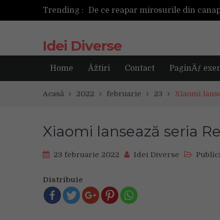
Trending :
Cum ar fi dacă ceasul tău s-ar ant
Idei Diverse
Home
Åžtiri
Contact
PaginÄƒ exe
Acasă
2022
februarie
23
Xiaomi lans
Xiaomi lansează seria R
23 februarie 2022
Idei Diverse
Public
Distribuie