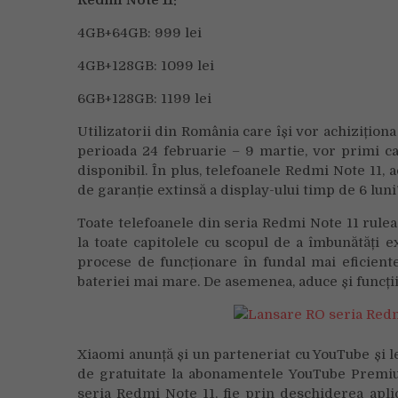
Redmi Note 11:
4GB+64GB: 999 lei
4GB+128GB: 1099 lei
6GB+128GB: 1199 lei
Utilizatorii din România care își vor achizițio
perioada 24 februarie – 9 martie, vor primi ca
disponibil. În plus, telefoanele Redmi Note 11, a
de garanție extinsă a display-ului timp de 6 luni
Toate telefoanele din seria Redmi Note 11 rule
la toate capitolele cu scopul de a îmbunătăți e
procese de funcționare în fundal mai eficiente
bateriei mai mare. De asemenea, aduce și funcții 
Xiaomi anunță și un parteneriat cu YouTube și le 
de gratuitate la abonamentele YouTube Premium
seria Redmi Note 11, fie prin deschiderea aplic