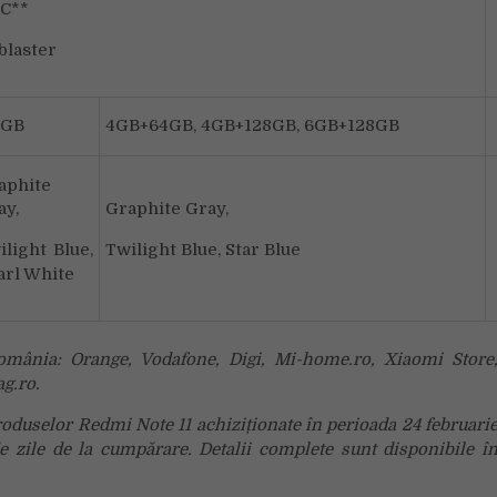
C**
blaster
8GB
4GB+64GB, 4GB+128GB, 6GB+128GB
aphite
ay,
Graphite Gray,
ilight Blue,
Twilight Blue, Star Blue
arl White
România: Orange, Vodafone, Digi, Mi-home.ro, Xiaomi Store
g.ro.
produselor Redmi Note 11 achiziționate
î
n perioada 24 februari
 zile de la cumpărare. Detalii complete sunt disponibile
î