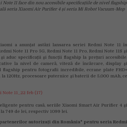
 Note 11 face din nou accesibile specificațiile de nivel flagship
în
ală seria Xiaomi Air Purifier 4 și seria Mi Robot Vacuum-Mop
România
aomi a anunțat astăzi lansarea seriei Redmi Note 11 î
 Redmi Note 11 Pro 5G, Redmi Note 11 Pro, Redmi Note 11S ș
 aduc specificații și funcții flagship la prețuri accesibile
tive la nivel de cameră, viteză de încărcare, display ș
 flagship pentru fotografii incredibile, ecrane plate FHD
la 120Hz, procesoare puternice și baterii de 5,000 mAh, c
teligente pentru casă, seriile Xiaomi Smart Air Purifier 4 ș
 749 de lei, respectiv 1099 lei.
partenerilor autorizați din România* pentru seria Redm