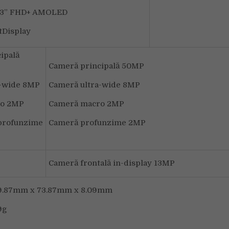
43” FHD+ AMOLED
tDisplay
ipală
Cameră principală 50MP
a-wide 8MP
Cameră ultra-wide 8MP
ro 2MP
Cameră macro 2MP
ofunzime
Cameră profunzime 2MP
Cameră frontală in-display 13MP
9.87mm x 73.87mm x 8.09mm
9g