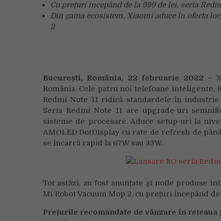
Cu prețuri începând de la 999 de lei, seria Redmi
Din gama ecosistem, Xiaomi aduce în oferta loc
2
București, România, 22 februarie 2022
– Xi
România. Cele patru noi telefoane inteligente,
Redmi Note 11 ridică standardele în industrie și
Seria Redmi Note 11 are upgrade-uri semnifica
sisteme de procesare. Aduce setup-uri la nivel
AMOLED DotDisplay cu rate de refresh de până 
se încarcă rapid la 67W sau 33W.
Tot astăzi, au fost anunțate și noile produse in
Mi Robot Vacuum Mop 2, cu prețuri începând de la
Prețurile recomandate de vânzare în rețeaua 