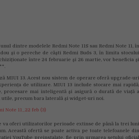
na unul dintre modelele Redmi Note 11S sau Redmi Note 11, î
dou și o pereche de căști Redmi Buds 3, în limita stoculu
chiziționate între 24 februarie și 26 martie, vor beneficia ș
**.
ază MIUI 13. Acest nou sistem de operare oferă upgrade-ur
xperiența de utilizare. MIUI 13 include stocare mai rapidă
, procesare mai inteligentă și asigură o durată de viață 
utile, precum bara laterală și widget-uri noi.
va oferi utilizatorilor perioade extinse de până la trei lun
. Această ofertă se poate activa pe toate telefoanele di
ației YouTube preinstalate, fie prin urmarea setului oficia