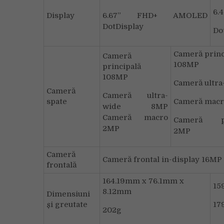
6.
Display
6.67” FHD+ AMOLED
DotDisplay
Do
Cameră princ
Cameră
108MP
principală
108MP
Cameră ultr
Cameră
Cameră ultra-
spate
Cameră mac
wide 8MP
Cameră macro
Cameră pr
2MP
2MP
Cameră
Cameră frontal in-display 16MP
frontală
164.19mm x 76.1mm x
15
8.12mm
Dimensiuni
și greutate
17
202g