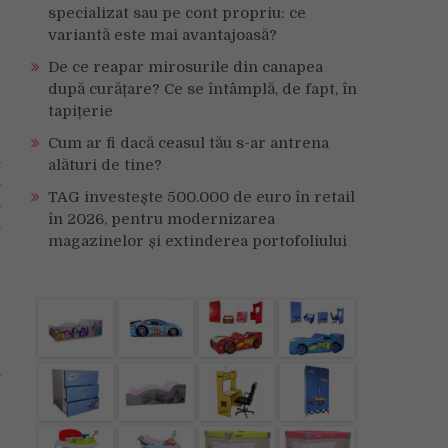
specializat sau pe cont propriu: ce
variantă este mai avantajoasă?
De ce reapar mirosurile din canapea
după curățare? Ce se întâmplă, de fapt, în
tapițerie
Cum ar fi dacă ceasul tău s-ar antrena
n
alături de tine?
i
TAG investește 500.000 de euro în retail
.
în 2026, pentru modernizarea
i
magazinelor și extinderea portofoliului
+
e
i
i