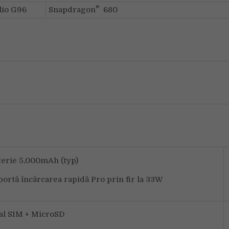
®
lio G96
Snapdragon
680
terie 5,000mAh (typ)
portă încărcarea rapidă Pro prin fir la 33W
al SIM + MicroSD