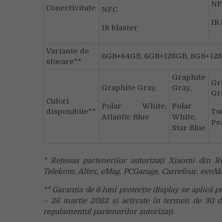
NF
Conectivitate
NFC
IR 
IR blaster
Variante de
6GB+64GB, 6GB+128GB, 8GB+12
stocare**
Graphite
Gr
Graphite Gray,
Gray,
Gr
Culori
Polar White,
Polar
disponibile**
Tw
Atlantic Blue
White,
Pe
Star Blue
* Rețeaua partenerilor autorizați Xiaomi din 
Telekom, Altex, eMag, PCGarage, Carrefour, evoMa
**
Garanția de 6 luni protecție display se aplică 
– 26 martie 2022 și activate
î
n termen de 30 de
regulamentul partenerilor autorizați.