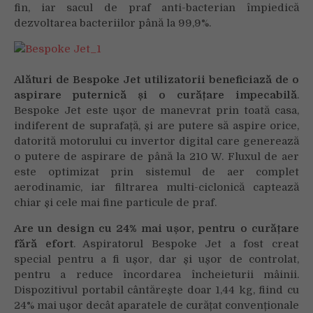
fin, iar sacul de praf anti-bacterian împiedică
dezvoltarea bacteriilor până la 99,9%.
Alături de Bespoke Jet utilizatorii beneficiază de o
aspirare puternică și o curățare impecabilă
.
Bespoke Jet este ușor de manevrat prin toată casa,
indiferent de suprafață, și are putere să aspire orice,
datorită motorului cu invertor digital care generează
o putere de aspirare de până la 210 W. Fluxul de aer
este optimizat prin sistemul de aer complet
aerodinamic, iar filtrarea multi-ciclonică captează
chiar și cele mai fine particule de praf.
Are un design cu 24% mai ușor, pentru o curățare
fără efort
. Aspiratorul Bespoke Jet a fost creat
special pentru a fi ușor, dar și ușor de controlat,
pentru a reduce încordarea încheieturii mâinii.
Dispozitivul portabil cântărește doar 1,44 kg, fiind cu
24% mai ușor decât aparatele de curățat convenționale