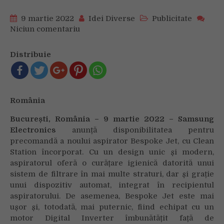
9 martie 2022
Idei Diverse
Publicitate
Niciun comentariu
on
Aspiratorul
revoluționar
Distribuie
Samsung
Bespoke
Jet
este
România
disponibil
acum
București, România – 9 martie 2022 – Samsung
și
Electronics
anunță disponibilitatea pentru
în
precomandă a noului aspirator Bespoke Jet, cu Clean
România
Station încorporat. Cu un design unic și modern,
aspiratorul oferă o curățare igienică datorită unui
sistem de filtrare în mai multe straturi, dar și grație
unui dispozitiv automat, integrat în recipientul
aspiratorului. De asemenea, Bespoke Jet este mai
ușor și, totodată, mai puternic, fiind echipat cu un
motor Digital Inverter îmbunătățit față de