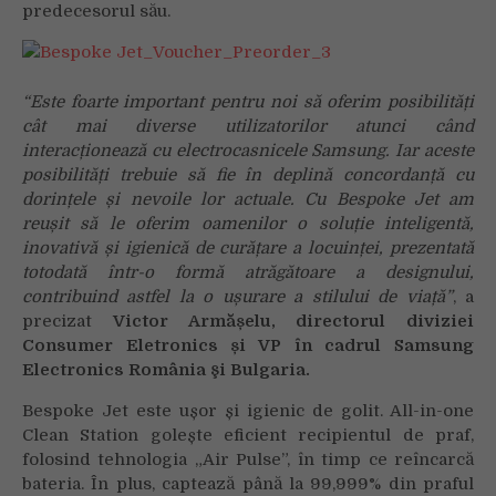
predecesorul său.
“Este foarte important pentru noi să oferim posibilități
cât mai diverse utilizatorilor atunci când
interacționează cu electrocasnicele Samsung. Iar aceste
posibilități trebuie să fie în deplină concordanță cu
dorințele și nevoile lor actuale. Cu Bespoke Jet am
reușit să le oferim oamenilor o soluție inteligentă,
inovativă și igienică de curățare a locuinței, prezentată
totodată într-o formă atrăgătoare a designului,
contribuind astfel la o ușurare a stilului de viață”
, a
precizat
Victor Armășelu, directorul diviziei
Consumer Eletronics
și VP î
n cadrul Samsung
Electronics România şi Bulgaria.
Bespoke Jet este ușor și igienic de golit. All-in-one
Clean Station golește eficient recipientul de praf,
folosind tehnologia „Air Pulse”, în timp ce reîncarcă
bateria. În plus, captează până la 99,999% din praful