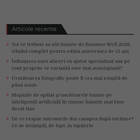
Articole recente
Tot ce trebuie sa stii inainte de Summer Well 2026.
Ghidul complet pentru editia aniversara de 15 ani
Înființarea unei afaceri cu ajutor specializat sau pe
cont propriu: ce variantă este mai avantajoasă?
Următoarea fotografie poate fi cea mai reușită de
până acum
Mașinile de spălat și uscătoarele bazate pe
inteligență artificială îți cunosc hainele mai bine
decât tine
De ce reapar mirosurile din canapea după curățare?
Ce se întâmplă, de fapt, în tapițerie