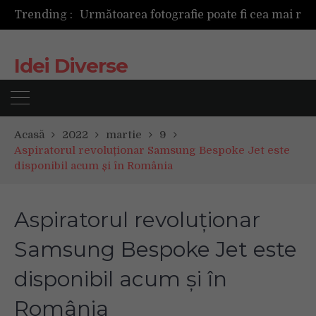
Trending :
Următoarea fotografie poate fi cea mai reușită de până acum
Mașinile de spălat și uscătoarele bazate pe inteligență artificială îți cunosc hainele mai bine decât tine
De ce reapar mirosurile din canapea după curățare? Ce se întâmplă, de fapt, în tapițerie
Idei Diverse
Tot ce trebuie sa stii inainte de Summer Well 2026. Ghidul complet pentru editia aniversara de 15 ani
Acasă
2022
martie
9
Aspiratorul revoluționar Samsung Bespoke Jet este
disponibil acum și în România
Aspiratorul revoluționar
Samsung Bespoke Jet este
disponibil acum și în
România