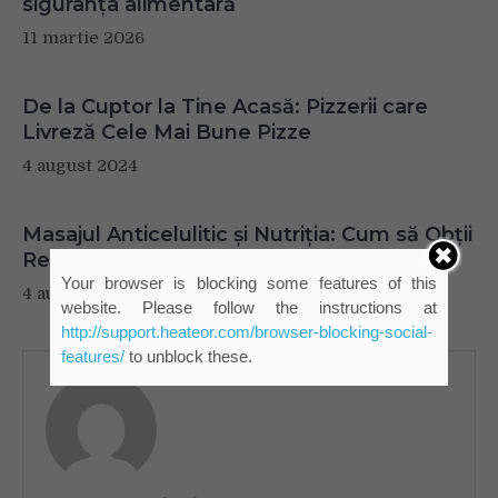
siguranța alimentară
11 martie 2026
De la Cuptor la Tine Acasă: Pizzerii care
Livreză Cele Mai Bune Pizze
4 august 2024
Masajul Anticelulitic și Nutriția: Cum să Obții
Rezultate Durabile
Your browser is blocking some features of this
4 august 2024
website. Please follow the instructions at
http://support.heateor.com/browser-blocking-social-
features/
to unblock these.