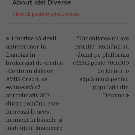
About Idei Diverse
View all posts by Idei Diverse →
Navigare
4 motive să devii
“Umanitatea nu are
în
antreprenor în
granițe” Românii au
articole
franciză în
donat pe platforma
brokerajul de credite
eMAG peste 700.000
-Conform datelor
de lei într-o
AVBS Credit, se
săptămână pentru
estimează că
populația din
aproximativ 30%
Ucraina
dintre românii care
lucrează la acest
moment în băncile şi
instituţiile financiare