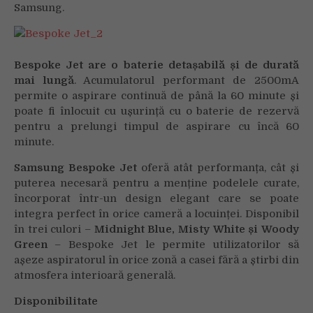
Samsung.
Bespoke Jet are o baterie detașabilă și de durată
mai lungă
. Acumulatorul performant de 2500mA
permite o aspirare continuă de până la 60 minute și
poate fi înlocuit cu ușurință cu o baterie de rezervă
pentru a prelungi timpul de aspirare cu încă 60
minute.
Samsung Bespoke Jet
oferă atât performanța, cât și
puterea necesară pentru a menține podelele curate,
încorporat într-un design elegant care se poate
integra perfect în orice cameră a locuinței. Disponibil
în trei culori –
Midnight Blue, Misty White și Woody
Green
– Bespoke Jet le permite utilizatorilor să
așeze aspiratorul în orice zonă a casei fără a știrbi din
atmosfera interioară generală.
Disponibilitate