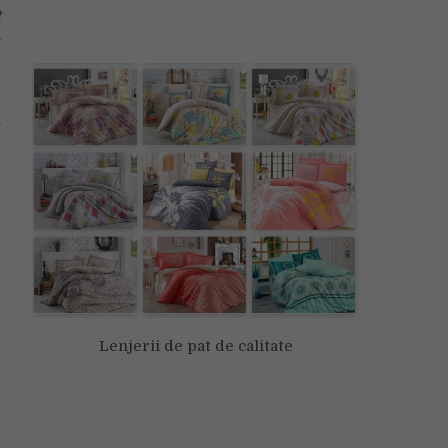
t
-
u
i
e
Lenjerii de pat de calitate