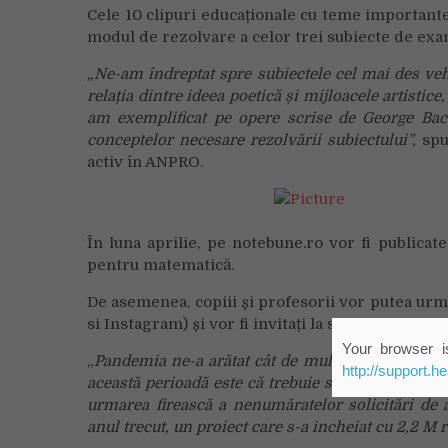
Cele 10 clipuri educaționale cu teme important
modul de rezolvare a celor trei subiecte de exa
„Ne-am îndreptat spre subiectele cel mai des vehi
relația dintre ideea poetică și mijloacele artistic
am exemplificat pe opere scrise de George Baco
conceptelor necesare rezolvării subiectului”,
spu
activ în ANPRO.
În luna aprilie, pe notebune.ro vor fi publicat
pentru matematică.
De asemenea, copiii și profesorii vor putea ur
si Instagram) și vor fi invitați la sesiuni live 
Your browser is
„
Pandemia ne-a arătat cât de multă nevoie este d
http://support.h
această perioadă este că trebuie să le oferim elev
urmarea firească a nenumăratelor solicitări de 
anul trecut, un proiect care s-a incheiat cu 2,2 M 