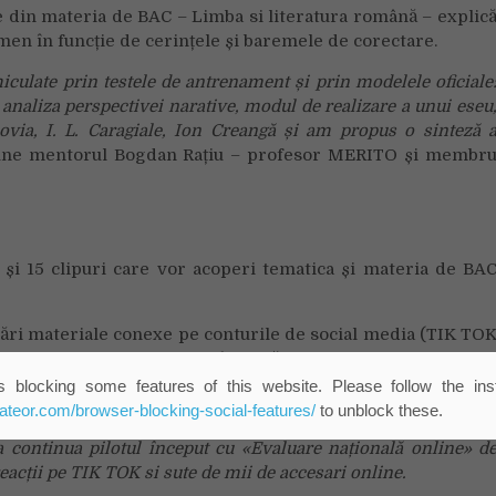
e din materia de BAC – Limba si literatura română – explic
men în funcție de cerințele și baremele de corectare.
culate prin testele de antrenament și prin modelele oficiale
e, analiza perspectivei narative, modul de realizare a unui eseu
via, I. L. Caragiale, Ion Creangă și am propus o sinteză 
ne mentorul Bogdan Rațiu – profesor MERITO și membr
e și 15 clipuri care vor acoperi tematica și materia de BA
mări materiale conexe pe conturile de social media (TIK TO
pentru a le adresa mentorilor întrebări despre examene.
 blocking some features of this website. Please follow the inst
e resurse adaptate mediului online. Dacă am învățat ceva di
eateor.com/browser-blocking-social-features/
to unblock these.
ilor conținut dedicat de foarte bună calitate. Notebune.ro est
a continua pilotul început cu «Evaluare națională online» d
reacții pe TIK TOK si sute de mii de accesari online.