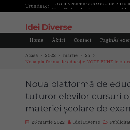
Trending :
Idei Diverse
Home
Åžtiri
Contact
PaginÄƒ exe
Acasă
2022
martie
25
Noua platformă de educație NOTE BUNE le oferă 
Noua platformă de educ
tuturor elevilor cursuri 
materiei școlare de ex
25 martie 2022
Idei Diverse
Publicita