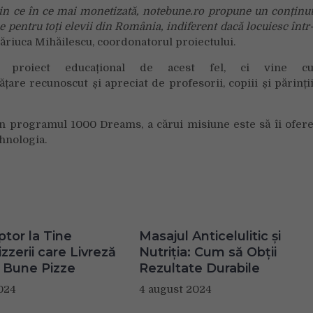
din ce în ce mai monetizată, notebune.ro propune un conținu
nse pentru
toți elevii din România, indiferent dacă locuiesc într
riuca Mihăilescu, coordonatorul proiectului.
proiect educațional de acest fel, ci vine c
ățare recunoscut și apreciat de profesorii, copiii și părinți
in programul 1000 Dreams, a cărui misiune este să îi ofer
ehnologia.
ptor la Tine
Masajul Anticelulitic și
zzerii care Livreză
Nutriția: Cum să Obții
 Bune Pizze
Rezultate Durabile
024
4 august 2024