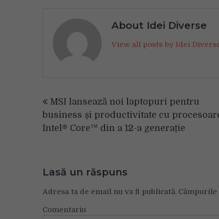
About Idei Diverse
View all posts by Idei Diver
Navigare
MSI lansează noi laptopuri pentru
în
business și productivitate cu procesoar
articole
Intel® Core™ din a 12-a generație
Lasă un răspuns
Adresa ta de email nu va fi publicată.
Câmpurile 
Comentariu