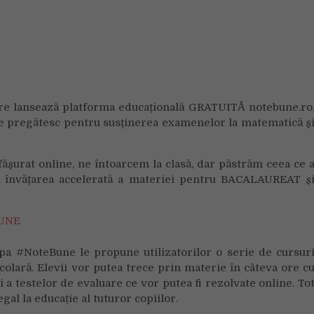
platformă
de
educație
NOTE
BUNE
le
oferă
ture lansează platforma educațională GRATUITĂ notebune.ro
tuturor
 se pregătesc pentru susținerea examenelor la matematică ș
elevilor
cursuri
online
fășurat online, ne întoarcem la clasă, dar păstrăm ceea ce 
pentru
ină învățarea accelerată a materiei pentru BACALAUREAT ș
învățarea
materiei
școlare
de
examen
hipa #NoteBune le propune utilizatorilor o serie de cursur
olară. Elevii vor putea trece prin materie în câteva ore c
 și a testelor de evaluare ce vor putea fi rezolvate online. To
gal la educație al tuturor copiilor.