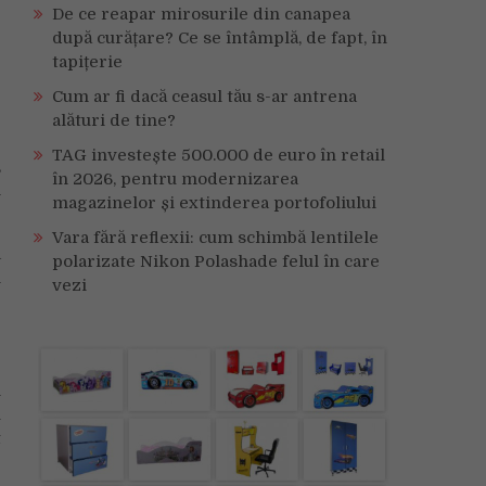
De ce reapar mirosurile din canapea
după curățare? Ce se întâmplă, de fapt, în
tapițerie
Cum ar fi dacă ceasul tău s-ar antrena
alături de tine?
TAG investește 500.000 de euro în retail
,
în 2026, pentru modernizarea
i
magazinelor și extinderea portofoliului
Vara fără reflexii: cum schimbă lentilele
a
polarizate Nikon Polashade felul în care
i
vezi
i
u
t