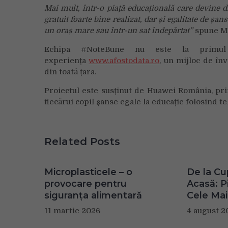
Mai mult, într-o piață educațională care devine 
gratuit foarte bine realizat, dar și egalitate de șa
un oraș mare sau într-un sat îndepărtat”
spune Mă
Echipa #NoteBune nu este la primul 
experiența
www.afostodata.ro
, un mijloc de înv
din toată țara.
Proiectul este susținut de Huawei România, pr
fiecărui copil șanse egale la educație folosind t
Related Posts
Microplasticele – o
De la Cu
provocare pentru
Acasă: Pi
siguranța alimentară
Cele Mai
11 martie 2026
4 august 2