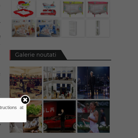
ă
:
,
a
u
Galerie noutati
C
K
ructions at
n
e
e