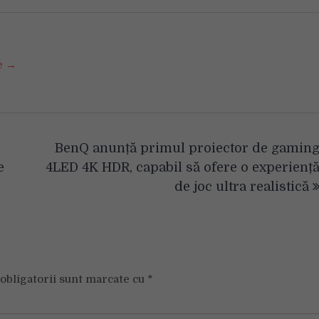
se →
BenQ anunță primul proiector de gamin
e
4LED 4K HDR, capabil să ofere o experienț
de joc ultra realistică
obligatorii sunt marcate cu
*