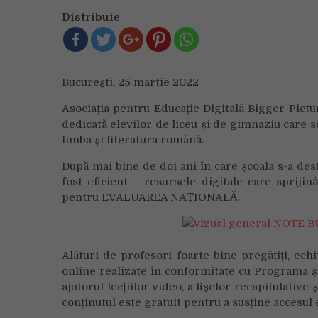
Distribuie
București, 25 martie 2022
Asociația pentru Educație Digitală Bigger Pic
dedicată elevilor de liceu și de gimnaziu care
limba și literatura română.
După mai bine de doi ani în care școala s-a des
fost eficient – resursele digitale care sprij
pentru EVALUAREA NAȚIONALĂ.
Alături de profesori foarte bine pregățiți, ec
online realizate în conformitate cu Programa șc
ajutorul lecțiilor video, a fișelor recapitulative
conținutul este gratuit pentru a susține accesul e