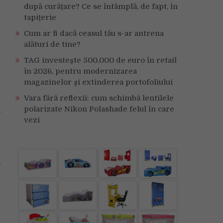
după curățare? Ce se întâmplă, de fapt, în
tapițerie
l
Cum ar fi dacă ceasul tău s-ar antrena
i
alături de tine?
e
TAG investește 500.000 de euro în retail
în 2026, pentru modernizarea
4
magazinelor și extinderea portofoliului
u
Vara fără reflexii: cum schimbă lentilele
a
polarizate Nikon Polashade felul în care
,
vezi
,
l
4
e