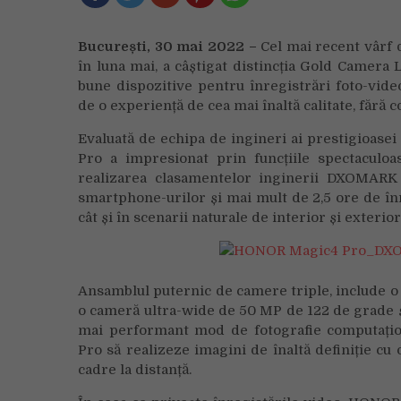
București, 30 mai 2022 –
Cel mai recent vârf
în luna mai, a câștigat distincția Gold Camer
bune dispozitive pentru înregistrări foto-video
de o experiență de cea mai înaltă calitate, fără
Evaluată de echipa de ingineri ai prestigio
Pro a impresionat prin funcțiile spectaculoa
realizarea clasamentelor inginerii DXOMARK 
smartphone-urilor și mai mult de 2,5 ore de înre
cât și în scenarii naturale de interior și exterio
Ansamblul puternic de camere triple, include o
o cameră ultra-wide de 50 MP de 122 de grade ș
mai performant mod de fotografie computațio
Pro să realizeze imagini de înaltă definiție cu 
cadre la distanță.