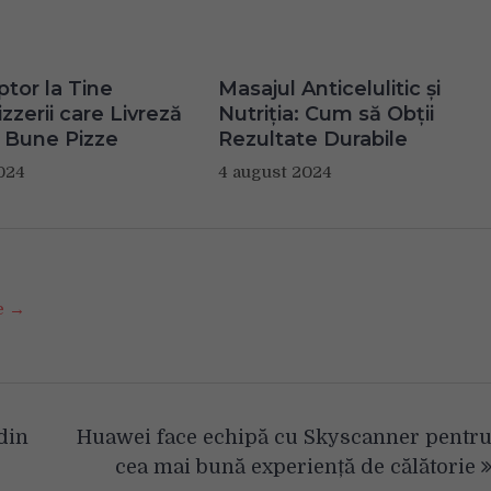
ptor la Tine
Masajul Anticelulitic și
zzerii care Livreză
Nutriția: Cum să Obții
 Bune Pizze
Rezultate Durabile
024
4 august 2024
se →
din
Huawei face echipă cu Skyscanner pentr
cea mai bună experiență de călătorie