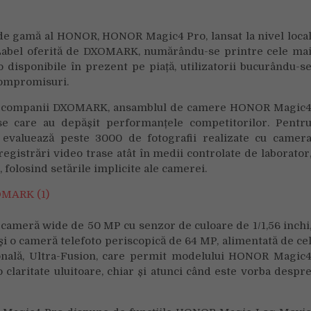
titlul
Gold
 de gamă al HONOR, HONOR Magic4 Pro, lansat la nivel loca
Camera
a Label oferită de DXOMARK, numărându-se printre cele ma
Label
 disponibile în prezent pe piață, utilizatorii bucurându-s
oferit
 compromisuri.
de
DXOMARK
asei companii DXOMARK, ansamblul de camere HONOR Magic
se care au depășit performanțele competitorilor. Pentr
evaluează peste 3000 de fotografii realizate cu camer
gistrări video trase atât în ​​medii controlate de laborator
r, folosind setările implicite ale camerei.
 cameră wide de 50 MP cu senzor de culoare de 1/1,56 inchi
i o cameră telefoto periscopică de 64 MP, alimentată de ce
nală, Ultra-Fusion, care permit modelului HONOR Magic
o claritate uluitoare, chiar și atunci când este vorba despr