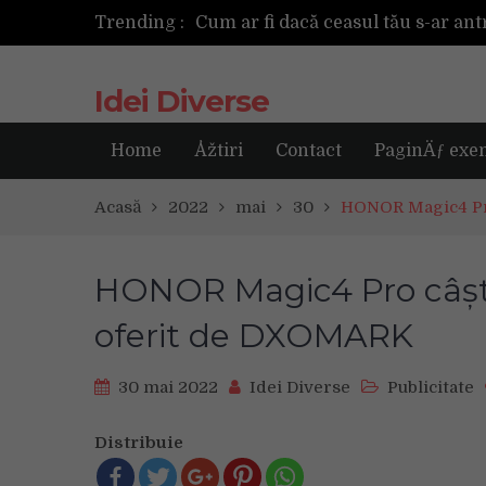
Trending :
Cum ar fi dacă ceasul tău s-ar ant
Idei Diverse
Home
Åžtiri
Contact
PaginÄƒ exe
Acasă
2022
mai
30
HONOR Magic4 Pro
HONOR Magic4 Pro câști
oferit de DXOMARK
30 mai 2022
Idei Diverse
Publicitate
Distribuie