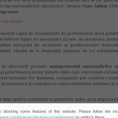
urile vor avea la dispoziție noi resurse care le vor ajuta s
n fața amenințărilor cibernetice”, susține
Vasu Jakkal, CVP
anagement
.
mentat rapid de organizațiile de pretutindeni, fiind gândi
t diferite tipuri de amenințări. El
este, de asemenea, inclu
uția integrată de securitate și productivitate dedicat
dată, clienții au la dispoziție opțiunea de a-l achizițion
tă de Microsoft permite
managementul amenințărilor ș
a și prioritizarea acelor puncte slabe care reprezintă cel ma
torul Defender for Business, companiile pot construi o baz
 prioritizarea și remedierea vulnerabilităților software și 
e atac
ajută la minimizarea punctelor slabe, prin asigurare
cațiilor ce pot fi considerate vulnerabile în fața atacurilo
ție de ultimă generație
împotriva amenințărilor de ti
 blocking some features of this website. Please follow the inst
ozitive și în cloud.
eateor.com/browser-blocking-social-features/
to unblock these.