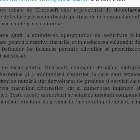
tate create de Microsoft este reprezentat de
detectare
de detectare și răspuns bazate pe tiparele de comportament
 recurente și să le elimine.
ere
ajută la extinderea operațiunilor de securitate pri
ate pentru a rezolva atacurile. Prin reducerea volumului d
 Defender for Business permite clienților să prioritizez
sofisticate.
le de focus pentru Microsoft, compania derulând multipl
ibernetice și a minimizării riscurilor la care sunt expus
țiuni se numără atât dezvoltarea de produse și servicii car
iva atacurilor cibernetice, cât și numeroase inițiative ș
tice. Toate aceste demersuri se aliniază misiunii companie
anizație din lume să-și valorifice pe deplin potențialul, pri