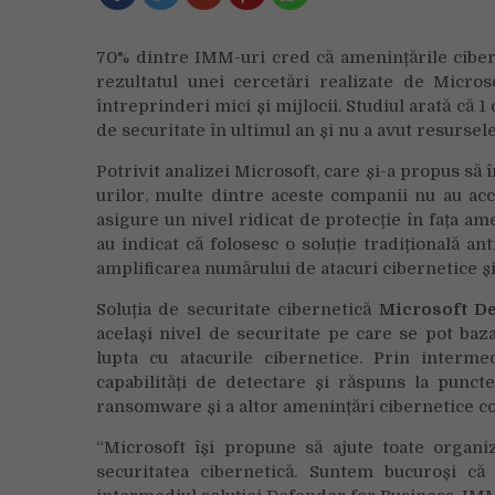
70% dintre IMM-uri cred că amenințările cibern
rezultatul unei cercetări realizate de Micros
întreprinderi mici și mijlocii. Studiul arată că 1
de securitate în ultimul an și nu a avut resursel
Potrivit analizei Microsoft, care și-a propus să
urilor, multe dintre aceste companii nu au ac
asigure un nivel ridicat de protecție în fața am
au indicat că folosesc o soluție tradițională an
amplificarea numărului de atacuri cibernetice ș
Soluția de securitate cibernetică
Microsoft D
același nivel de securitate pe care se pot ba
lupta cu atacurile cibernetice. Prin interm
capabilități de detectare și răspuns la punct
ransomware și a altor amenințări cibernetice c
“Microsoft își propune să ajute toate organiza
securitatea cibernetică. Suntem bucuroși că