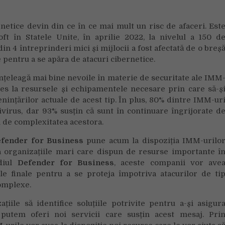
cibernetice,
o
etice devin din ce în ce mai mult un risc de afaceri. Est
provocare
oft în Statele Unite, în aprilie 2022, la nivelul a 150 d
pentru
 din 4 întreprinderi mici și mijlocii a fost afectată de o breș
tot
e pentru a se apăra de atacuri cibernetice.
mai
multe
 înțeleagă mai bine nevoile în materie de securitate ale IMM
IMM-
ces la resursele și echipamentele necesare prin care să-ș
uri
enințărilor actuale de acest tip. În plus, 80% dintre IMM-ur
tivirus, dar 93% susțin că sunt în continuare îngrijorate d
i de complexitatea acestora.
efender for Business
pune acum la dispoziția IMM-urilo
za organizațiile mari care dispun de resurse importante î
ediul
Defender for Business
, aceste companii vor ave
ele finale pentru a se proteja împotriva atacurilor de ti
omplexe.
țiile să identifice soluțiile potrivite pentru a-și asigur
 putem oferi noi servicii care susțin acest mesaj. Pri