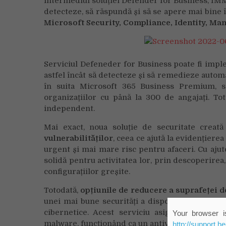
intermediul soluției Defender for Business, IMM-
detecteze, să răspundă și să se apere mai bine î
Microsoft Security, Compliance, Identity, M
Serviciul Defeneder for Business poate fi imple
astfel încât să detecteze și să remedieze automa
în suita Microsoft 365 Business Premium, sol
organizațiilor cu până la 300 de angajați. Toto
independent.
Mai exact, noua soluție de securitate crea
vulnerabilităților
, ceea ce ajută la evidențiere
urgent și mai mare risc pentru afaceri. Cu aju
solidă pentru activitatea lor, prin descoperirea,
configurațiilor greșite.
Totodată,
opțiunile de reducere a suprafeței d
unei mai bune securități a dispozitivelor și apli
cibernetice. Acest serviciu asigură și
protec
Your browser is
malware, funcționând ca un antivirus pentru disp
http://support.h