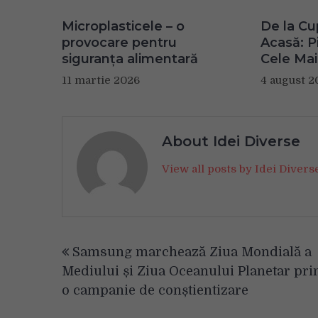
Microplasticele – o
De la Cu
provocare pentru
Acasă: Pi
siguranța alimentară
Cele Mai
11 martie 2026
4 august 2
About Idei Diverse
View all posts by Idei Diver
Navigare
Samsung marchează Ziua Mondială a
în
Mediului și Ziua Oceanului Planetar prin
articole
o campanie de conștientizare