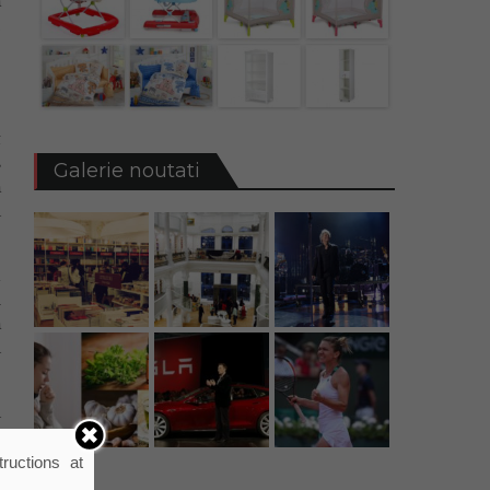
ă
,
t
s
Galerie noutati
ă
a
i
i
ă
a
a
r
p
ructions at