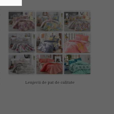
a
,
n
e
e
e
e
e
i
i
Lenjerii de pat de calitate
n