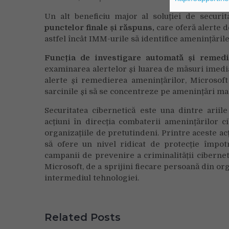
Un alt beneficiu major al soluției de securi
punctelor finale și răspuns,
care oferă alerte 
astfel încât IMM-urile să identifice amenințările
Funcția de investigare automată și remedi
examinarea alertelor și luarea de măsuri imedi
alerte și remedierea amenințărilor, Microsoft
sarcinile și să se concentreze pe amenințări mai 
Securitatea cibernetică este una dintre arii
acțiuni în direcția combaterii amenințărilor c
organizațiile de pretutindeni. Printre aceste ac
să ofere un nivel ridicat de protecție împotr
campanii de prevenire a criminalității ciberne
Microsoft, de a sprijini fiecare persoană din org
intermediul tehnologiei.
Related Posts