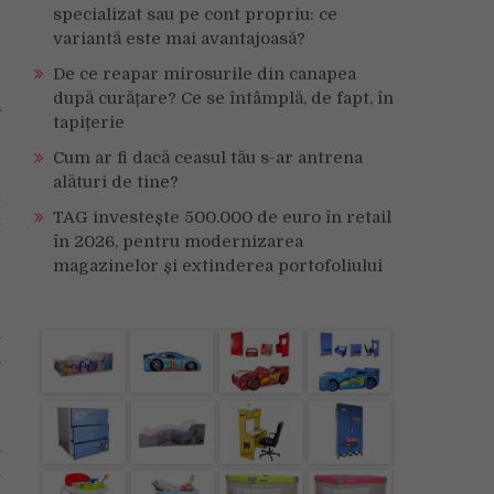
specializat sau pe cont propriu: ce
variantă este mai avantajoasă?
e
De ce reapar mirosurile din canapea
e
după curățare? Ce se întâmplă, de fapt, în
ă
tapițerie
Cum ar fi dacă ceasul tău s-ar antrena
-
alături de tine?
i
TAG investește 500.000 de euro în retail
i
în 2026, pentru modernizarea
e
magazinelor și extinderea portofoliului
r
n
a
p
a
n