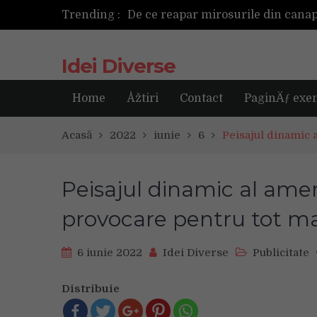
Trending :
Cum ar fi dacă ceasul tău s-ar ant
Idei Diverse
Home
Åžtiri
Contact
PaginÄƒ exe
Acasă
2022
iunie
6
Peisajul dinamic 
Peisajul dinamic al amen
provocare pentru tot m
6 iunie 2022
Idei Diverse
Publicitate
Distribuie