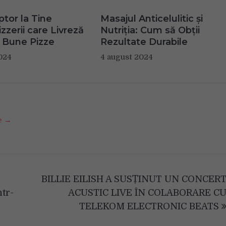
ptor la Tine
Masajul Anticelulitic și
zzerii care Livreză
Nutriția: Cum să Obții
 Bune Pizze
Rezultate Durabile
024
4 august 2024
se →
BILLIE EILISH A SUSȚINUT UN CONCER
tr-
ACUSTIC LIVE ÎN COLABORARE C
TELEKOM ELECTRONIC BEATS