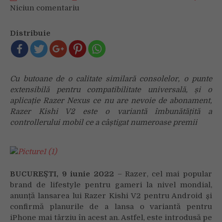
Niciun comentariu
on
GAMINGUL
MOBIL
Distribuie
ESTE
MAI
PLĂCUT
CA
Cu butoane de o calitate similară consolelor, o punte
ORICÂND
extensibilă pentru compatibilitate universală, și o
CU
aplicație Razer Nexus ce nu are nevoie de abonament,
RAZER
Razer Kishi V2 este o variantă îmbunătățită a
KISHI
controllerului mobil ce a câștigat numeroase premii
V2
BUCUREȘTI, 9 iunie 2022
– Razer, cel mai popular
brand de lifestyle pentru gameri la nivel mondial,
anunță lansarea lui Razer Kishi V2 pentru Android și
confirmă planurile de a lansa o variantă pentru
iPhone mai târziu în acest an. Astfel, este introdusă pe