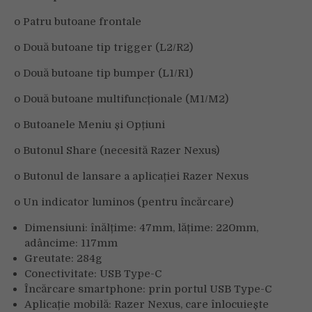
o Patru butoane frontale
o Două butoane tip trigger (L2/R2)
o Două butoane tip bumper (L1/R1)
o Două butoane multifuncționale (M1/M2)
o Butoanele Meniu și Opțiuni
o Butonul Share (necesită Razer Nexus)
o Butonul de lansare a aplicației Razer Nexus
o Un indicator luminos (pentru încărcare)
Dimensiuni: înălțime: 47mm, lățime: 220mm,
adâncime: 117mm
Greutate: 284g
Conectivitate: USB Type-C
Încărcare smartphone: prin portul USB Type-C
Aplicație mobilă: Razer Nexus, care înlocuiește