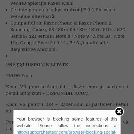
vechea aplicație Razer Kishi
Cerințe pentru produs: Android™ 9.0 Pie sau o
versiune ulterioară.
Compatibil cu: Razer Phone și Razer Phone 2,
Samsung Galaxy S8 / S8+ / S9 / S9+ / S10 / S10+ / S20
Series / S21 Series / Note 8 / Note 9 / Note 10 / Note
10+, Google Pixel 2 / 3 / 4 / 5 / 6 și multe alte
dispozitive Android.
PREȚ ȘI DISPONIBILITATE
119,99 Euro
Kishi V2 pentru Android – Razer.com și parteneri
retail autorizați – DISPONIBIL ACUM
Kishi V2 pentru iOS – Razer.com și parteneri retail
autorizați – toamna 2022
Your browser is blocking some features of this
Pentru mai multe informații despre Kishi V2, vă
website. Please follow the instructions at
rugăm să vizitați
https://rzr.to/kishi
http://support.heateor.com/browser-blocking-social-