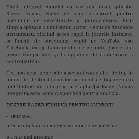
Fiind integrat complet cu cea mai nouă aplicație
Razer Nexus, Kishi V2 este construit pentru
maximum de versatilitate și personalizare. Prin
simpla apăsare a unui buton, Razer Nexus se deschide
instantaneu, oferind acces rapid la jocurile instalate,
la funcții de streaming rapid pe YouTube sau
Facebook, dar și la un modul ce permite găsirea de
jocuri compatibile, și la opțiunile de configurare a
controllerului.
Cea mai nouă generație a acestui controller de top în
industrie, destinat jocurilor pe mobil, ce dispune de o
multitudine de funcții și are aplicația Razer Nexus
integrată, este acum disponibilă pentru Android.
DESPRE RAZER KISHI V2 PENTRU ANDROID
Butoane:
o Două stick-uri analogice cu funcție de apăsare
o Un D-pad mecanic