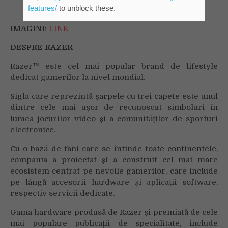
features/
to unblock these.
IMAGINI
:
LINK
DESPRE RAZER
Razer™ este cel mai popular brand de lifestyle
dedicat gamerilor la nivel mondial.
Sigla care reprezintă șarpele cu trei capete este unul
dintre cele mai ușor de recunoscut simboluri în
lumea jocurilor video și a comunităților de sporturi
electronice.
Cu o bază de fani care se întinde toate continentele,
compania a proiectat și a construit cel mai mare
ecosistem centrat pe nevoile gamerilor, care include
pe lângă accesorii hardware și aplicații software,
respectiv servicii dedicate.
Gama hardware produsă de Razer și premiată de cele
mai populare publicații de specialitate, include