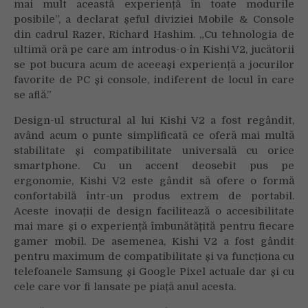
mai mult această experiență în toate modurile
posibile”, a declarat șeful diviziei Mobile & Console
din cadrul Razer, Richard Hashim. „Cu tehnologia de
ultimă oră pe care am introdus-o în Kishi V2, jucătorii
se pot bucura acum de aceeași experiență a jocurilor
favorite de PC și console, indiferent de locul în care
se află.”
Design-ul structural al lui Kishi V2 a fost regândit,
având acum o punte simplificată ce oferă mai multă
stabilitate și compatibilitate universală cu orice
smartphone. Cu un accent deosebit pus pe
ergonomie, Kishi V2 este gândit să ofere o formă
confortabilă într-un produs extrem de portabil.
Aceste inovații de design facilitează o accesibilitate
mai mare și o experiență îmbunătățită pentru fiecare
gamer mobil. De asemenea, Kishi V2 a fost gândit
pentru maximum de compatibilitate și va funcționa cu
telefoanele Samsung și Google Pixel actuale dar și cu
cele care vor fi lansate pe piață anul acesta.