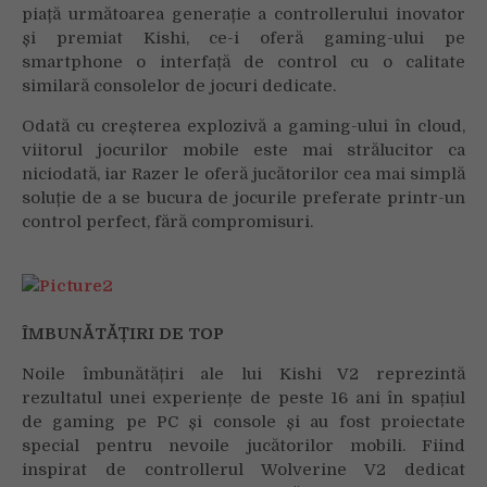
piață următoarea generație a controllerului inovator
și premiat Kishi, ce-i oferă gaming-ului pe
smartphone o interfață de control cu o calitate
similară consolelor de jocuri dedicate.
Odată cu creșterea explozivă a gaming-ului în cloud,
viitorul jocurilor mobile este mai strălucitor ca
niciodată, iar Razer le oferă jucătorilor cea mai simplă
soluție de a se bucura de jocurile preferate printr-un
control perfect, fără compromisuri.
ÎMBUNĂTĂȚIRI DE TOP
Noile îmbunătățiri ale lui Kishi V2 reprezintă
rezultatul unei experiențe de peste 16 ani în spațiul
de gaming pe PC și console și au fost proiectate
special pentru nevoile jucătorilor mobili. Fiind
inspirat de controllerul Wolverine V2 dedicat