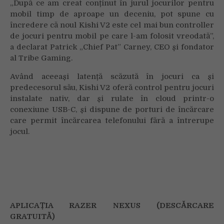
„După ce am creat conținut în jurul jocurilor pentru
mobil timp de aproape un deceniu, pot spune cu
încredere că noul Kishi V2 este cel mai bun controller
de jocuri pentru mobil pe care l-am folosit vreodată”,
a declarat Patrick „Chief Pat” Carney, CEO și fondator
al Tribe Gaming.
Având aceeași latență scăzută în jocuri ca și
predecesorul său, Kishi V2 oferă control pentru jocuri
instalate nativ, dar și rulate în cloud printr-o
conexiune USB-C, și dispune de porturi de încărcare
care permit încărcarea telefonului fără a întrerupe
jocul.
APLICAȚIA RAZER NEXUS (DESCĂRCARE
GRATUITĂ)