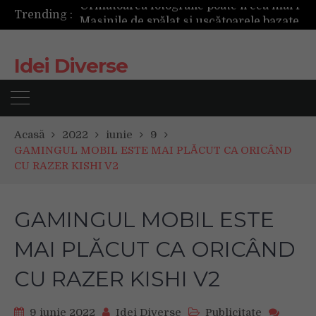
Trending :
Mașinile de spălat și uscătoarele bazate pe inteligență artificială îți cunosc hainele mai bine decât tine
De ce reapar mirosurile din canapea după curățare? Ce se întâmplă, de fapt, în tapițerie
Tot ce trebuie sa stii inainte de Summer Well 2026. Ghidul complet pentru editia aniversara de 15 ani
Idei Diverse
Acasă
2022
iunie
9
GAMINGUL MOBIL ESTE MAI PLĂCUT CA ORICÂND
CU RAZER KISHI V2
GAMINGUL MOBIL ESTE
MAI PLĂCUT CA ORICÂND
CU RAZER KISHI V2
9 iunie 2022
Idei Diverse
Publicitate