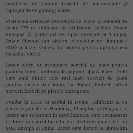
periferice de gaming deosebit de performante și
laptopurile de gaming Blade.
Platforma software dezvoltată de Razer și folosită de
peste 175 de milioane de utilizatori, include Razer
Synapse (o platformă de tipul Internet of Things),
Razer Chroma (un sistem proprietar de iluminare
RGB) și Razer Cortex (un sistem pentru optimizarea
jocurilor video).
Razer oferă, de asemenea, servicii de plată pentru
gameri, tineri, millennials și generația Z. Razer Gold
este unul dintre cele mai mari servicii de plată
pentru jocuri din lume, iar Razer Fintech oferă
servicii fintech pe piețele emergente.
Fondat în 2005 cu sediul în Irvine, California și cu
sedii regionale în Hamburg, Shanghai și Singapore,
Razer are 18 birouri în toată lumea și este recunoscut
ca lider în cadrul brandurilor dedicate gamerilor în
SUA, Europa și China. Razer este listată la Bursa din