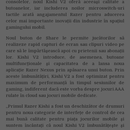
consolelor, noul Kishi V2 oferă aceeași calitate a
butoanelor, iar includerea noilor microswitch-uri
tactile arată angajamentul Razer pentru aducerea
celor mai importante inovații din industrie în spațiul
gamingului mobil.
Noul buton de Share le permite jucătorilor să
realizeze rapid capturi de ecran sau clipuri video pe
care să le împărtășească apoi cu prietenii sau abonații
lor. Kishi V2 introduce, de asemenea, butoane
multifuncționale și capacitatea de a lansa noua
aplicație Razer Nexus prin apăsarea unui buton. Prin
aceste îmbunătățiri, Kishi V2 a fost optimizat pentru
maximum de performanță în timpul sesiunilor de
gaming, indiferent dacă este vorba despre jocuri AAA
rulate în cloud sau jocuri mobile dedicate.
„Primul Razer Kishi a fost un deschizător de drumuri
pentru noua categorie de interfețe de control de cea
mai bună calitate pentru piața jocurilor mobile și
suntem încântați că noul Kishi V2 îmbunătățește și