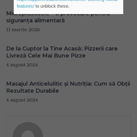
features/
to unblock these.
Microplasticele – o provocare pentru
siguranța alimentară
11 martie 2026
De la Cuptor la Tine Acasă: Pizzerii care
Livreză Cele Mai Bune Pizze
4 august 2024
Masajul Anticelulitic și Nutriția: Cum să Obții
Rezultate Durabile
4 august 2024