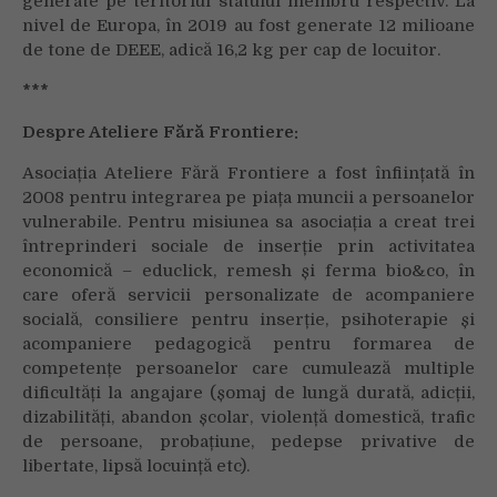
generate pe teritoriul statului membru respectiv. La
nivel de Europa, în 2019 au fost generate 12 milioane
de tone de DEEE, adică 16,2 kg per cap de locuitor.
***
Despre Ateliere Fără Frontiere:
Asociația Ateliere Fără Frontiere a fost înființată în
2008 pentru integrarea pe piața muncii a persoanelor
vulnerabile. Pentru misiunea sa asociația a creat trei
întreprinderi sociale de inserție prin activitatea
economică – educlick, remesh și ferma bio&co, în
care oferă servicii personalizate de acompaniere
socială, consiliere pentru inserție, psihoterapie și
acompaniere pedagogică pentru formarea de
competențe persoanelor care cumulează multiple
dificultăți la angajare (șomaj de lungă durată, adicții,
dizabilități, abandon școlar, violență domestică, trafic
de persoane, probațiune, pedepse privative de
libertate, lipsă locuință etc).