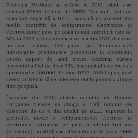
Protecția Mediului se referă la 2019, când s-au
colectat 87.623 de tone de DEEE. Mai mult, ținta de
colectare separată a DEEE, calculată ca procent din
media cantității de echipamente electronice și
electrocasnice puse pe piață în anii anteriori, este de
65% în 2022, o țintă similară cu cea din 2021, dar care
nu s-a realizat. Cel puțin așa demonstrează
informațiile preliminare prezentate la conferința
Green Report de anul trecut, conform cărora
procentul a fost de doar 33%, însemnând colectarea a
aproximativ 100.000 de tone DEEE. Altfel spus, anul
acesta ar trebui să se colecteze dublu pentru a atinge
ținta propusă.
Începând din 2019, statele membre ale Uniunii
Europene trebuie să atingă o rată minimă de
colectare de 65 % din totalul de DEEE, raportat la
greutatea medie a echipamentelor electrice și
electronice introduse pe piață în ultimii trei ani
(precedenți lui 2019) sau, alternativ, de 85 % din DEEE