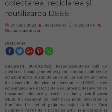
colectarea, reciclarea și
reutilizarea DEEE
20 iunie 2022
Idei Diverse
Publicitate
Niciun comentariu
on
Ateliere
Fără
Distribuie
Frontiere
atrage
atenția
asupra
București, 20.06.2022.
Responsabilitatea față de
responsabilizării
mediu se învață și se educă prin campanii publice de
privind
conștientizare, susținute an de an. Iar când vine vorba
colectarea,
de deșeurile electrice și electronice (DEEE), orice
reciclarea
consumator are datoria de a se informa despre tot ce
și
reutilizarea
înseamnă colectare și reciclare, dar și reutilizarea
DEEE
DEEE, un segment de piață prea puțin dezvoltat în
România. De aici și grija Asociației Ateliere Fără
Frontiere (AFF) de a participa activ la programe și