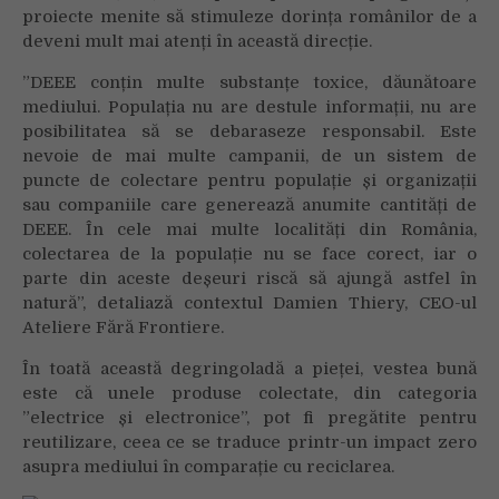
proiecte menite să stimuleze dorința românilor de a
deveni mult mai atenți în această direcție.
”DEEE conțin multe substanțe toxice, dăunătoare
mediului. Populația nu are destule informații, nu are
posibilitatea să se debaraseze responsabil. Este
nevoie de mai multe campanii, de un sistem de
puncte de colectare pentru populație și organizații
sau companiile care generează anumite cantități de
DEEE. În cele mai multe localități din România,
colectarea de la populație nu se face corect, iar o
parte din aceste deșeuri riscă să ajungă astfel în
natură”, detaliază contextul Damien Thiery, CEO-ul
Ateliere Fără Frontiere.
În toată această degringoladă a pieței, vestea bună
este că unele produse colectate, din categoria
”electrice și electronice”, pot fi pregătite pentru
reutilizare, ceea ce se traduce printr-un impact zero
asupra mediului în comparație cu reciclarea.