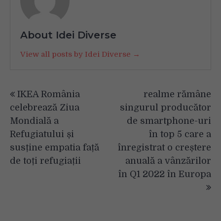
About Idei Diverse
View all posts by Idei Diverse →
Navigare
IKEA România
realme rămâne
în
celebrează Ziua
singurul producător
articole
Mondială a
de smartphone-uri
Refugiatului și
în top 5 care a
susține empatia față
înregistrat o creștere
de toți refugiații
anuală a vânzărilor
în Q1 2022 în Europa