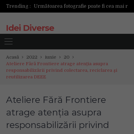
Trending :
Mașinile de spălat și uscătoarele bazate pe inteligență artificială îți cunosc hainele mai bine decât tine
De ce reapar mirosurile din canapea după curățare? Ce se întâmplă, de fapt, în tapițerie
Tot ce trebuie sa stii inainte de Summer Well 2026. Ghidul complet pentru editia aniversara de 15 ani
Idei Diverse
Acasă
2022
iunie
20
Ateliere Fără Frontiere atrage atenția asupra
responsabilizării privind colectarea, reciclarea și
reutilizarea DEEE
Ateliere Fără Frontiere
atrage atenția asupra
responsabilizării privind