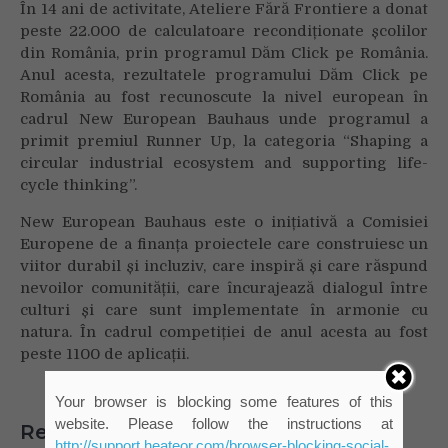
În 14 ani de activitate, Ateliere Fără Frontiere a donat
peste 22.000 de calculatoare recondiționate școlilor
din România, prin programul Dăm Click pe România.
Anul acesta, rezultatele programului Dăm Click pe
România au fost recunoscute la nivel european în
cadrul New European Bauhaus unde programul a
primit premiul Runner Up, la categoria “Shaping a
circular industrial ecosystem and supporting life-
cycle thinking”.
New European Bauhaus este o inițiativă a Comisiei
Europene de a finanța proiectele care construiesc un
viitor durabil și incluziv, care inspiră și care răspund
nevoilor comunității, care încurajează dialogul între
culturi și care sunt implementate în armonie cu
natura. În cadrul competiției de anul acesta au fost
peste 1100 de aplicații.
Your browser is blocking some features of this
website. Please follow the instructions at
Related Posts
http://support.heateor.com/browser-blocking-social-