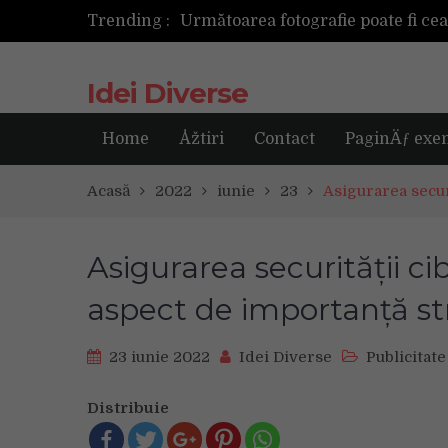
Următoarea fotografie poate fi ce
Trending :
Idei Diverse
Home
Åžtiri
Contact
PaginÄƒ exe
Acasă
2022
iunie
23
Asigurarea secur
Asigurarea securității ci
aspect de importanță st
23 iunie 2022
Idei Diverse
Publicitate
Distribuie