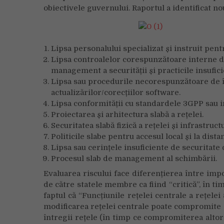
obiectivele guvernului. Raportul a identificat n
Lipsa personalului specializat și instruit pent
Lipsa controalelor corespunzătoare interne de
management a securității și practicile insufi
Lipsa sau procedurile necorespunzătoare de î
actualizărilor/corecțiilor software.
Lipsa conformității cu standardele 3GPP sau 
Proiectarea și arhitectura slabă a rețelei.
Securitatea slabă fizică a rețelei și infrastructu
Politicile slabe pentru accesul local și la dis
Lipsa sau cerințele insuficiente de securitate
Procesul slab de management al schimbării.
Evaluarea riscului face diferențierea între impo
de către statele membre ca fiind “critică”, în tim
faptul că “Funcțiunile rețelei centrale a rețelei
modificarea rețelei centrale poate compromite con
întregii rețele (în timp ce compromiterea alt