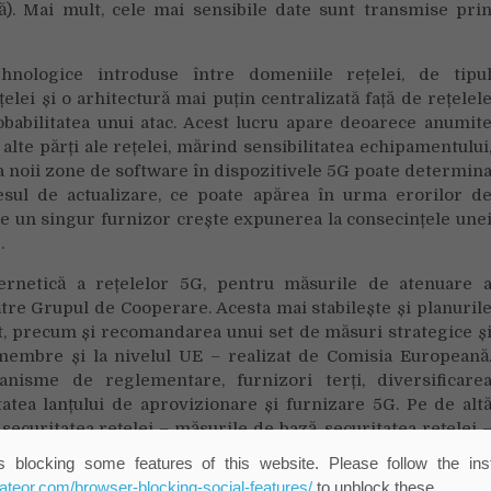
). Mai mult, cele mai sensibile date sunt transmise pri
nologice introduse între domeniile rețelei, de tipu
elei și o arhitectură mai puțin centralizată față de rețelel
obabilitatea unui atac. Acest lucru apare deoarece anumit
u alte părți ale rețelei, mărind sensibilitatea echipamentului
ea noii zone de software în dispozitivele 5G poate determin
esul de actualizare, ce poate apărea în urma erorilor d
e un singur furnizor crește expunerea la consecințele une
.
ernetică a rețelelor 5G, pentru măsurile de atenuare 
către Grupul de Cooperare. Acesta mai stabilește și planuril
cat, precum și recomandarea unui set de măsuri strategice ș
r membre și la nivelul UE – realizat de Comisia Europeană
anisme de reglementare, furnizori terți, diversificare
tatea lanțului de aprovizionare și furnizare 5G. Pe de alt
 securitatea rețelei – măsurile de bază, securitatea rețelei 
cesele furnizorilor și echipamente, precum și reziliența ș
 blocking some features of this website. Please follow the inst
i nouă zone de risc identificate în raportul UE de evaluar
eateor.com/browser-blocking-social-features/
to unblock these.