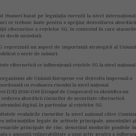
rețelelor
5G,
Huawei bazat pe legislația curentă la nivel internațional
un
ri ce trebuie luate pentru a sprijini dezvoltarea abordări
aspect
ii cibernetice a rețelelor 5G, în contextul în care atacuril
de
ate decât niciodată.
importanță
strategică
5G reprezintă un aspect de importanță strategică al Uniuni
al
blicat o serie de măsuri:
Uniunii
Europene
ate cibernetică ce influențează rețelele 5G la nivel național
lte organisme ale Uniunii Europene vor dezvolta împreună o
oordonată cu evaluarea riscului la nivel național.
i (UE) 2016/1148 (Grupul de Cooperare) va identifica un
 vederea abordării riscurilor de securitate cibernetică
stemului digital, în particular al rețelelor 5G.
tatele evaluările riscurilor la nivel național către Comisi
 informațiilor legate de activele principale, amenințări ș
cenariile principale de risc, descriind modurile posibile î
ta o anumită vulnerabilitate a unui activ pentru a influenț