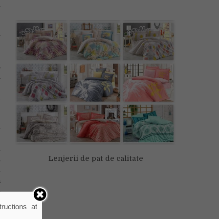
n
l
e
e
,
a
e
i
a
e
i
Lenjerii de pat de calitate
.
a
ă
–
i
ructions at
e