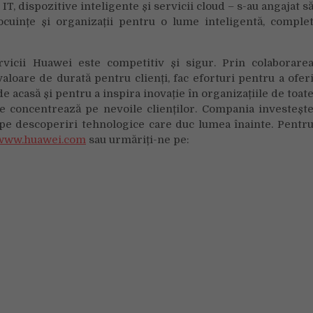
IT, dispozitive inteligente și servicii cloud – s-au angajat s
locuințe și organizații pentru o lume inteligentă, comple
rvicii Huawei este competitiv și sigur. Prin colaborare
aloare de durată pentru clienți, fac eforturi pentru a ofer
e acasă și pentru a inspira inovație în organizațiile de toat
se concentrează pe nevoile clienților. Compania investeșt
pe descoperiri tehnologice care duc lumea înainte. Pentr
www.huawei.com
sau urmăriți-ne pe: