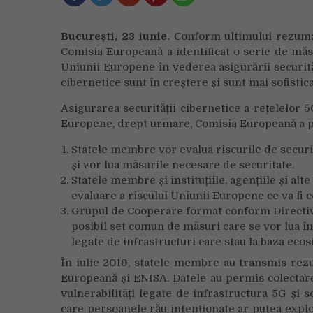
București, 23 iunie.
Conform ultimului rezumat 
Comisia Europeană a identificat o serie de măsu
Uniunii Europene în vederea asigurării securităț
cibernetice sunt în creștere și sunt mai sofistic
Asigurarea securității cibernetice a rețelelor 
Europene, drept urmare, Comisia Europeană a pu
Statele membre vor evalua riscurile de securit
și vor lua măsurile necesare de securitate.
Statele membre și instituțiile, agențiile și a
evaluare a riscului Uniunii Europene ce va fi c
Grupul de Cooperare format conform Directive
posibil set comun de măsuri care se vor lua în
legate de infrastructuri care stau la baza ecosi
În iulie 2019, statele membre au transmis rezul
Europeană și ENISA. Datele au permis colectarea
vulnerabilități legate de infrastructura 5G și s
care persoanele rău intenționate ar putea exploa