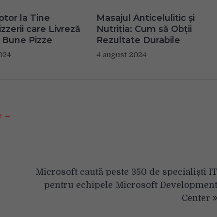
ptor la Tine
Masajul Anticelulitic și
zzerii care Livreză
Nutriția: Cum să Obții
 Bune Pizze
Rezultate Durabile
024
4 august 2024
se →
Microsoft caută peste 350 de specialiști I
pentru echipele Microsoft Developmen
Center