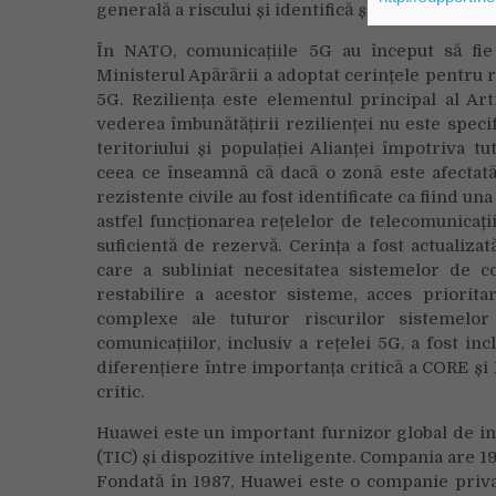
generală a riscului și identifică și oferă planuri
În NATO, comunicațiile 5G au început să fie
Ministerul Apărării a adoptat cerințele pentru re
5G. Reziliența este elementul principal al Art
vederea îmbunătățirii rezilienței nu este specif
teritoriului și populației Alianței împotriva t
ceea ce înseamnă că dacă o zonă este afectată,
rezistente civile au fost identificate ca fiind un
astfel funcționarea rețelelor de telecomunicații 
suficientă de rezervă. Cerința a fost actualiz
care a subliniat necesitatea sistemelor de co
restabilire a acestor sisteme, acces prioritar
complexe ale tuturor riscurilor sistemelor
comunicațiilor, inclusiv a rețelei 5G, a fost i
diferențiere între importanța critică a CORE și 
critic.
Huawei este un important furnizor global de inf
(TIC) și dispozitive inteligente. Compania are 19
Fondată în 1987, Huawei este o companie privată