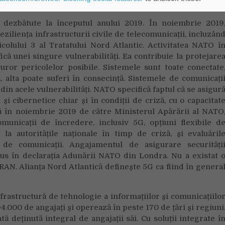
 de diminuare a riscului în acele zone.
 dezbătute la începutul anului 2019. În noiembrie 2019
ziliența infrastructurii civile de telecomunicații, incluzân
icolului 3 al Tratatului Nord Atlantic. Activitatea NATO î
ică unei singure vulnerabilități. Ea contribuie la protejare
uturor pericolelor posibile. Sistemele sunt toate conectate
 alta poate suferi în consecință. Sistemele de comunicați
a din acele vulnerabilități. NATO specifică faptul că se asigur
și cibernetice chiar și în condiții de criză, cu o capacitat
ată în noiembrie 2019 de către Ministerul Apărării al NATO
municații de încredere, inclusiv 5G, opțiuni flexibile d
 la autoritățile naționale în timp de criză, și evaluăril
 de comunicații. Angajamentul de asigurare securități
nclus în declarația Adunării NATO din Londra. Nu a existat 
RAN. Alianța Nord Atlantică definește 5G ca fiind în genera
rastructură de tehnologie a informațiilor și comunicațiilo
4.000 de angajați și operează în peste 170 de țări și regiuni
 deținută integral de angajații săi. Cu soluții integrate î