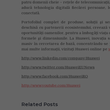
patru domenii cheie – rețele de telecomunicații, 
aducă tehnologia digitală fiecărei persoane, 
conectată.
Portofoliul complet de produse, soluții și se
deschisă cu partenerii ecosistemului, creează v
oportunități oamenilor, pentru a îmbogăți viața d
formele și dimensiunile. La Huawei, inovația 
masiv în cercetarea de bază, concentrându-se 
mai multe informații, vizitați Huawei online pe
http://www.linkedin.com/company/Huawei
http://www.twitter.com/HuaweiEUNews
http://www.facebook.com/HuaweiRO
http://www.youtube.com/Huawei
Related Posts