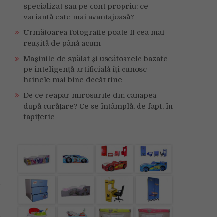
specializat sau pe cont propriu: ce
variantă este mai avantajoasă?
,
Următoarea fotografie poate fi cea mai
i
reușită de până acum
e
Mașinile de spălat și uscătoarele bazate
pe inteligență artificială îți cunosc
i
hainele mai bine decât tine
De ce reapar mirosurile din canapea
după curățare? Ce se întâmplă, de fapt, în
tapițerie
a
i
n
a