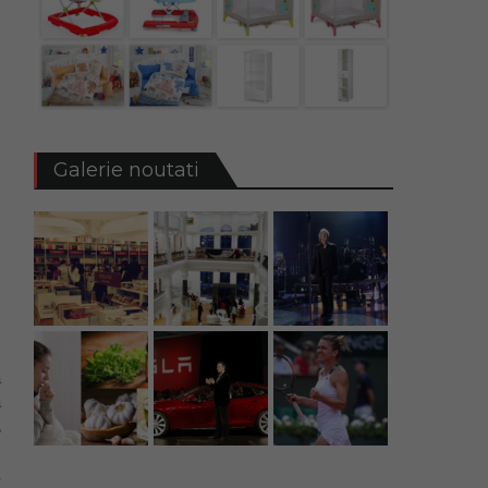
Galerie noutati
ă
ă
,
r
u