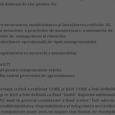
ouă domenii de risc pentru 5G:
ru securizarea, monitorizarea și întreținerea rețelelor 5G.
 securitate, a practicilor de monitorizare, a sistemelor de
ciente de management al riscurilor.
ntreținere operațională, de tipul managementului
implementarea incorectă a standardelor.
rii IT.
tanță pentru componentele rețelei.
 din cadrul procesului de aprovizionare.
rtanța critică a rețelelor CORE și RAN. CORE a fost definit
p ce RAN a fost definită ca fiind “înaltă”. Raportul subliniaz
 5G sunt în general considerate a fiind critice”. Într-adevăr
fidențialitatea, disponibilitatea și integritatea serviciilo
or componente poate avea un impact mai limitat, de exempl