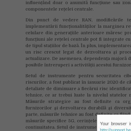
influențând doar o anumită funcțiune sau zonă
componentele rețelei centrale.
Din punct de vedere RAN, modificările teh
implementării funcționalităților la marginea reț
celulare din generațiile anterioare măresc pr
funcțiuni ale rețelei centrale pot fi integrate c
de tipul stațiilor de bază. În plus, implementar
un risc crescut legat de dezvoltarea și proc
actualizare. De asemenea, dependența majoră d
posibile întreruperi a activității acestui furnizor
Setul de instrumente pentru securitatea cib
riscurilor, a fost publicat în ianuarie 2020 de 
detaliate de diminuare a fiecărui risc identifi
tehnice, ce ar trebui luate la nivelul statelo
Măsurile strategice au fost definite ca org
furnizorilor și dezvoltarea durabilă și diversi
parte, măsurile tehnice au fost definite ca fiind
măsurile specifice 5G, cerințele legate de pro
Your browser is
continuitatea. Setul de instrumente abordează ș
http://support.h