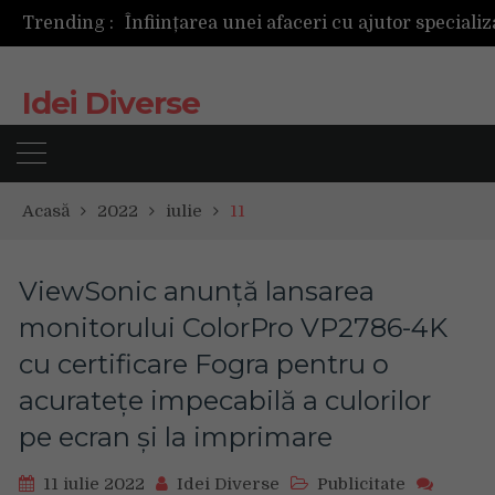
Trending :
Cum ar fi dacă ceasul tău s-ar antrena alăt
Idei Diverse
Acasă
2022
iulie
11
ViewSonic anunță lansarea
monitorului ColorPro VP2786-4K
cu certificare Fogra pentru o
acuratețe impecabilă a culorilor
pe ecran și la imprimare
11 iulie 2022
Idei Diverse
Publicitate