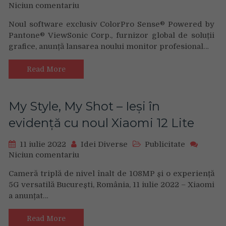
Niciun comentariu
on
ViewSonic
Noul software exclusiv ColorPro Sense® Powered by
anunță
Pantone® ViewSonic Corp., furnizor global de soluții
lansarea
grafice, anunță lansarea noului monitor profesional…
monitorului
ColorPro
VP2786-
Read More
4K
cu
certificare
My Style, My Shot – Ieși în
Fogra
evidență cu noul Xiaomi 12 Lite
pentru
o
acuratețe
11 iulie 2022
Idei Diverse
Publicitate
impecabilă
Niciun comentariu
on
a
My
Cameră triplă de nivel înalt de 108MP și o experiență
culorilor
Style,
5G versatilă București, România, 11 iulie 2022 – Xiaomi
pe
My
a anunțat…
ecran
Shot
și
–
la
Ieși
Read More