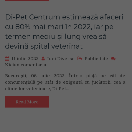
imprimare
în
evidență
cu
Di-Pet Centrum estimează afaceri
noul
cu 80% mai mari în 2022, iar pe
Xiaomi
12
termen mediu și lung vrea să
Lite
devină spital veterinat
11 iulie 2022
Idei Diverse
Publicitate
Niciun comentariu
on
Di-
București, 06 iulie 2022. Într-o piață pe cât de
Pet
concurențială pe atât de exigentă cu jucătorii, cea a
Centrum
clinicilor veterinare, Di-Pet…
estimează
afaceri
cu
Read More
80%
mai
mari
în