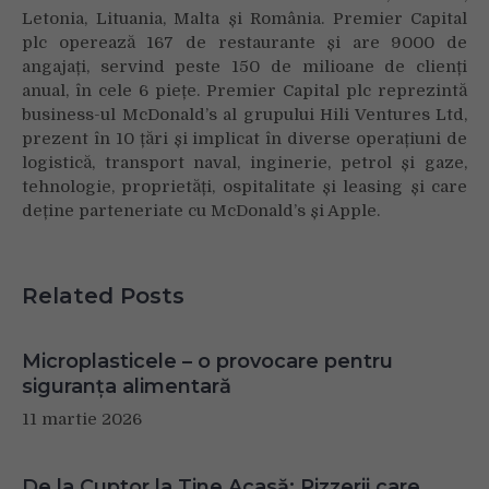
Letonia, Lituania, Malta și România. Premier Capital
plc operează 167 de restaurante și are 9000 de
angajați, servind peste 150 de milioane de clienți
anual, în cele 6 piețe. Premier Capital plc reprezintă
business-ul McDonald’s al grupului Hili Ventures Ltd,
prezent în 10 țări și implicat în diverse operațiuni de
logistică, transport naval, inginerie, petrol și gaze,
tehnologie, proprietăți, ospitalitate și leasing și care
deține parteneriate cu McDonald’s și Apple.
Related Posts
Microplasticele – o provocare pentru
siguranța alimentară
11 martie 2026
De la Cuptor la Tine Acasă: Pizzerii care