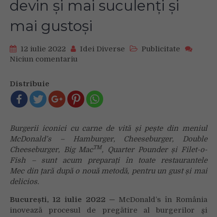
devin și mai suculenți și
mai gustoși
12 iulie 2022
Idei Diverse
Publicitate
Niciun comentariu
on
McDonald’s
lansează
Distribuie
un
nou
proces
de
Burgerii iconici cu carne de vită și pește din meniul
pregătire
McDonald’s – Hamburger, Cheeseburger, Double
al
TM
Cheeseburger, Big Mac
, Quarter Pounder și Filet-o-
burgerilor
Fish – sunt acum preparați în toate restaurantele
iconici
Mec
din țară după o nouă metodă, pentru u
Mec,
n gust și mai
care
delicios.
devin
București, 12 iulie 2022
─
McDonald’s în România
și
inovează procesul de pregătire al burgerilor și
mai