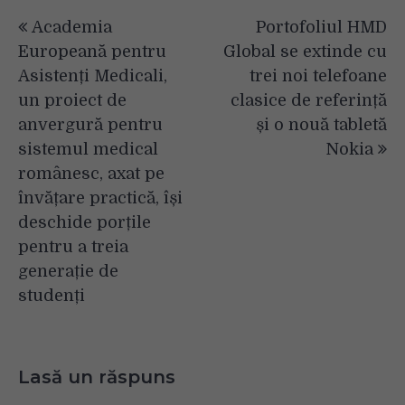
Navigare
Academia
Portofoliul HMD
în
Europeană pentru
Global se extinde cu
articole
Asistenți Medicali,
trei noi telefoane
un proiect de
clasice de referință
anvergură pentru
și o nouă tabletă
sistemul medical
Nokia
românesc, axat pe
învățare practică, își
deschide porțile
pentru a treia
generație de
studenți
Lasă un răspuns