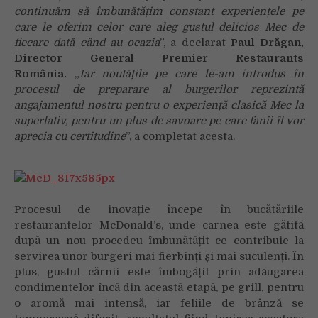
continuăm să îmbunătățim constant experiențele pe
care le oferim celor care aleg gustul delicios Mec de
fiecare dată când au ocazia
”, a declarat
Paul Drăgan,
Director General Premier Restaurants
România.
„
Iar noutățile pe care le-am introdus în
procesul de preparare al burgerilor reprezintă
angajamentul nostru pentru o experiență clasică Mec la
superlativ, pentru un plus de savoare pe care fanii îl vor
aprecia cu certitudine
”, a completat acesta.
Procesul de inovație începe în bucătăriile
restaurantelor McDonald’s, unde carnea este gătită
după un nou procedeu îmbunătățit ce contribuie la
servirea unor burgeri mai fierbinți și mai suculenți. În
plus, gustul cărnii este îmbogățit prin adăugarea
condimentelor încă din această etapă, pe grill, pentru
o aromă mai intensă, iar feliile de brânză se