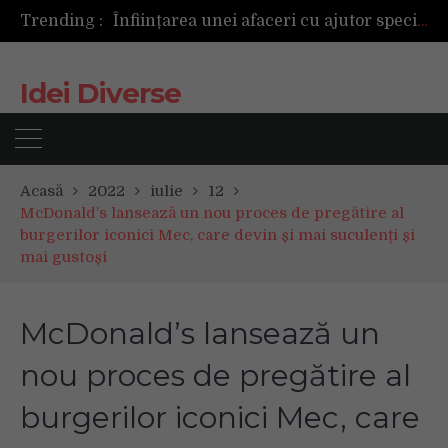
Trending :
Înființarea unei afaceri cu ajutor specializat sau pe cont propriu: ce variantă este mai avantajoasă?
Următoarea fotografie poate fi cea mai reușită de până acum
Mașinile de spălat și uscătoarele bazate pe inteligență artificială îți cunosc hainele mai bine decât tine
Idei Diverse
De ce reapar mirosurile din canapea după curățare? Ce se întâmplă, de fapt, în tapițerie
Tot ce trebuie sa stii inainte de Summer Well 2026. Ghidul complet pentru editia aniversara de 15 ani
Acasă
2022
iulie
12
McDonald’s lansează un nou proces de pregătire al
burgerilor iconici Mec, care devin și mai suculenți și
mai gustoși
McDonald’s lansează un
nou proces de pregătire al
burgerilor iconici Mec, care