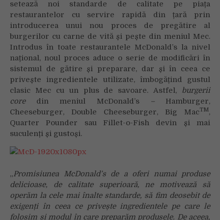
setează noi standarde de calitate pe piața
suculenți
restaurantelor cu servire rapidă din țară prin
și
introducerea unui nou proces de pregătire al
mai
gustoși
burgerilor cu carne de vită și pește din meniul Mec.
Introdus în toate restaurantele McDonald’s la nivel
național, noul proces aduce o serie de modificări în
sistemul de gătire și preparare, dar și în ceea ce
privește ingredientele utilizate, îmbogățind gustul
clasic Mec cu un plus de savoare.
Astfel,
burgerii
core
din meniul McDonald’s
–
Hamburger,
TM
Cheeseburger, Double Cheeseburger, Big Mac
,
Quarter Pounder sau Fillet-o-Fish devin și mai
suculenți și gustoși.
„
Promisiunea McDonald’s de a oferi numai produse
delicioase, de calitate superioară, ne motivează să
operăm la cele mai înalte standarde, să fim deosebit de
exigenți în ceea ce privește ingredientele pe care le
folosim și modul în care preparăm produsele. De aceea,