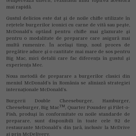
temperează diferit, rezultatul fiind topirea acestora
mai rapidă.
Gustul delicios este dat și de noile chifle utilizate în
rețetele burgerilor iconici cu carne de vită sau pește,
McDonald’s optând pentru chifle mai glazurate și
pentru o modalitate de preparare care asigură mai
multă rumenire. În același timp, noul proces de
pregătire aduce și o cantitate mai mare de sos pentru
Big Mac, mici detalii care fac diferența în gustul și
experiența Mec.
Noua metodă de preparare a burgerilor clasici din
meniul McDonald’s în România se aliniază strategiei
internaționale McDonald’s.
Burgerii Double Cheeseburger, Hamburger,
TM
Cheeseburger, Big Mac
, Quarter Pounder și Filet-o-
Fish, produși în conformitate cu noile standarde de
preparare, sunt disponibili în toate cele 92 de
restaurante McDonald’s din țară, inclusiv la McDrive
și prin McDelivery.