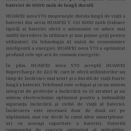
bateriei de 6000 mAh de lungă durată
HUAWEI nova Y70 moștenește durata lungă de viață a
bateriei din seria HUAWEI Y. Cei 6000 mAh (valoare
tipică) ai bateriei oferă o autonomie ce aduce mai
multă încredere în utilizare și mai puține griji pentru
utilizatori. Cu tehnologia AI unică de economisire
inteligentă a energiei, HUAWEI nova Y70 a optimizat
profund cele opt arii de consum energetic.
În plus, HUAWEI nova Y70 acceptă HUAWEI
SuperCharge de 22,5 W, care le oferă utilizatorilor un
timp de încărcare mai scurt și o durată de viață foarte
lungă a bateriei. Telefonul este echipat și cu un sistem
integrat de protecție a încărcării cu 13 straturi și un
sistem electrochimic optimizat pentru a îmbunătăți
siguranța încărcării și ciclul de viață al bateriei.
Încărcarea este necesară doar de două ori pe
săptămână, mai rar decât în cazul altor smartphone-
uri cu aceeași capacitate a bateriei. Datorită
consumului de energie optimizat al aplicațiilor,