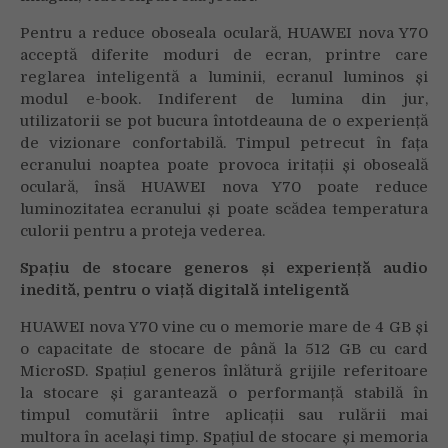
Pentru a reduce oboseala oculară, HUAWEI nova Y70
acceptă diferite moduri de ecran, printre care
reglarea inteligentă a luminii, ecranul luminos și
modul e-book. Indiferent de lumina din jur,
utilizatorii se pot bucura întotdeauna de o experiență
de vizionare confortabilă. Timpul petrecut în fața
ecranului noaptea poate provoca iritații și oboseală
oculară, însă HUAWEI nova Y70 poate reduce
luminozitatea ecranului și poate scădea temperatura
culorii pentru a proteja vederea.
Spațiu de stocare generos și experiență audio
inedită, pentru o viață digitală inteligentă
HUAWEI nova Y70 vine cu o memorie mare de 4 GB și
o capacitate de stocare de până la 512 GB cu card
MicroSD. Spațiul generos înlătură grijile referitoare
la stocare și garantează o performanță stabilă în
timpul comutării între aplicații sau rulării mai
multora în același timp. Spațiul de stocare și memoria