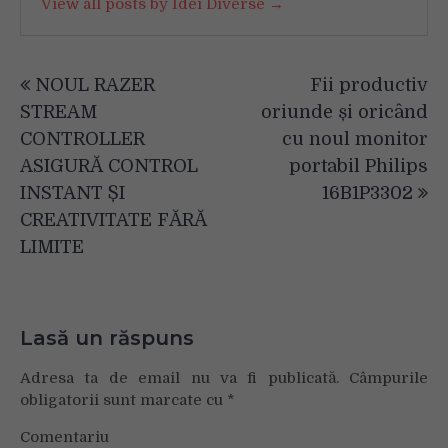
View all posts by Idei Diverse →
Navigare
NOUL RAZER
Fii productiv
în
STREAM
oriunde și oricând
articole
CONTROLLER
cu noul monitor
ASIGURĂ CONTROL
portabil Philips
INSTANT ȘI
16B1P3302
CREATIVITATE FĂRĂ
LIMITE
Lasă un răspuns
Adresa ta de email nu va fi publicată.
Câmpurile
obligatorii sunt marcate cu
*
Comentariu