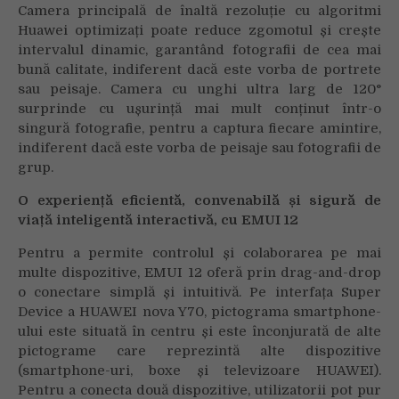
Camera principală de înaltă rezoluție cu algoritmi
Huawei optimizați poate reduce zgomotul și crește
intervalul dinamic, garantând fotografii de cea mai
bună calitate, indiferent dacă este vorba de portrete
sau peisaje. Camera cu unghi ultra larg de 120°
surprinde cu ușurință mai mult conținut într-o
singură fotografie, pentru a captura fiecare amintire,
indiferent dacă este vorba de peisaje sau fotografii de
grup.
O experiență eficientă, convenabilă și sigură de
viață inteligentă interactivă, cu EMUI 12
Pentru a permite controlul și colaborarea pe mai
multe dispozitive, EMUI 12 oferă prin drag-and-drop
o conectare simplă și intuitivă. Pe interfața Super
Device a HUAWEI nova Y70, pictograma smartphone-
ului este situată în centru și este înconjurată de alte
pictograme care reprezintă alte dispozitive
(smartphone-uri, boxe și televizoare HUAWEI).
Pentru a conecta două dispozitive, utilizatorii pot pur