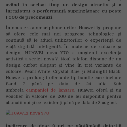
având în același timp un design atractiv și a
înregistrat o performanță suprinzătoare cu peste
1.000 de precomenzi.
În noua eră a smartphone-urilor, Huawei își propune
să ofere cele mai noi progrese tehnologice și
continuă să le aducă utilizatorilor o experiență de
viață digitală inteligentă. În materie de culoare și
design, HUAWEI nova Y70 a moștenit excelența
artistică a seriei nova Y. Noul telefon dispune de un
design curbat elegant și vine în trei variante de
culoare: Pearl White, Crystal Blue și Midnight Black.
Huawei a prelungit oferta de tip bundle care include
Band 7 până pe data de 24 iulie. Sub
umbrela
campaniei de lansare
, Huawei oferă și un
voucher în valoare de 200 de lei disponibil pentru
abonații noi și cei existenți până pe data de 3 august.
Încărcare de doar 2 ori pe săptămână datorită