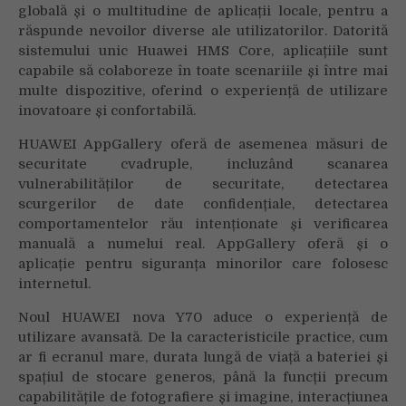
globală și o multitudine de aplicații locale, pentru a
răspunde nevoilor diverse ale utilizatorilor. Datorită
sistemului unic Huawei HMS Core, aplicațiile sunt
capabile să colaboreze în toate scenariile și între mai
multe dispozitive, oferind o experiență de utilizare
inovatoare și confortabilă.
HUAWEI AppGallery oferă de asemenea măsuri de
securitate cvadruple, incluzând scanarea
vulnerabilităților de securitate, detectarea
scurgerilor de date confidențiale, detectarea
comportamentelor rău intenționate și verificarea
manuală a numelui real. AppGallery oferă și o
aplicație pentru siguranța minorilor care folosesc
internetul.
Noul HUAWEI nova Y70 aduce o experiență de
utilizare avansată. De la caracteristicile practice, cum
ar fi ecranul mare, durata lungă de viață a bateriei și
spațiul de stocare generos, până la funcții precum
capabilitățile de fotografiere și imagine, interacțiunea