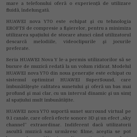
mare a telefonului oferă o experiență de utilizare
fluidă, îndelungată.
HUAWEI nova Y70 este echipat și cu tehnologia
EROFTS de compresie a fișierelor, pentru a minimiza
utilizarea spațiului de stocare atunci când utilizatorul
descarcă melodiile, videoclipurile și jocurile
preferate.
Seria HUAWEI Nova Y le-a permis utilizatorilor să se
bucure de muzică redată la un volum ridicat. Modelul
HUAWEI nova Y70 din noua generație este echipat cu
sistemul optimizat HUAWEI SuperSound, care
îmbunătățește calitatea sunetului și oferă un bas mai
profund și mai clar, cu un interval dinamic și un simț
al spațiului mult îmbunătățite.
HUAWEI nova Y70 suportă sunet surround virtual pe
9.1 canale, care oferă efecte sonore 3D și un efect „sky
channel” extraordinar. Indiferent dacă utilizatorii
ascultă muzică sau urmăresc filme, aceștia se pot