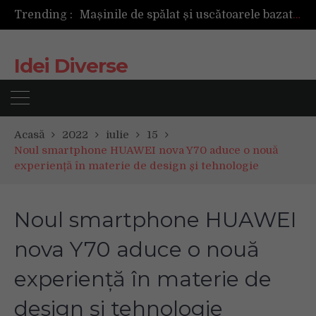
Trending :
Mașinile de spălat și uscătoarele bazate pe inteligență artificială îți cunosc hainele mai bine decât tine
De ce reapar mirosurile din canapea după curățare? Ce se întâmplă, de fapt, în tapițerie
Tot ce trebuie sa stii inainte de Summer Well 2026. Ghidul complet pentru editia aniversara de 15 ani
Idei Diverse
Acasă
2022
iulie
15
Noul smartphone HUAWEI nova Y70 aduce o nouă
experiență în materie de design și tehnologie
Noul smartphone HUAWEI
nova Y70 aduce o nouă
experiență în materie de
design și tehnologie