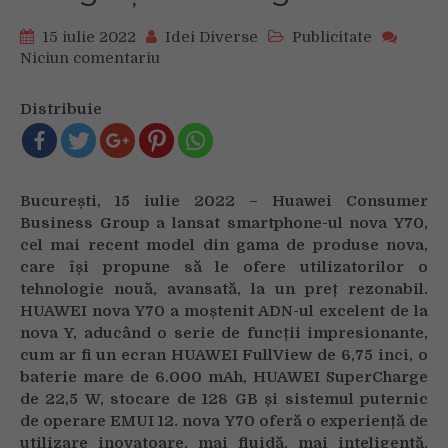
15 iulie 2022
Idei Diverse
Publicitate
Niciun comentariu
on
Noul
smartphone
Distribuie
HUAWEI
nova
Y70
aduce
București, 15 iulie 2022 – Huawei Consumer
o
Business Group a lansat smartphone-ul nova Y70,
nouă
cel mai recent model din gama de produse nova,
experiență
care își propune să le ofere utilizatorilor o
în
tehnologie nouă, avansată, la un preț rezonabil.
materie
de
HUAWEI nova Y70 a moștenit ADN-ul excelent de la
design
nova Y, aducând o serie de funcții impresionante,
și
cum ar fi un ecran HUAWEI FullView de 6,75 inci, o
tehnologie
baterie mare de 6.000 mAh, HUAWEI SuperCharge
de 22,5 W, stocare de 128 GB și sistemul puternic
de operare EMUI 12. nova Y70 oferă o experiență de
utilizare inovatoare, mai fluidă, mai inteligentă,