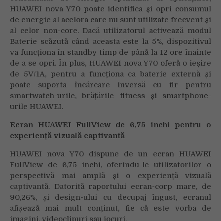
HUAWEI nova Y70 poate identifica și opri consumul
de energie al acelora care nu sunt utilizate frecvent și
al celor non-core. Dacă utilizatorul activează modul
Baterie scăzută când aceasta este la 5%, dispozitivul
va funcționa în standby timp de până la 12 ore înainte
de a se opri. În plus, HUAWEI nova Y70 oferă o ieșire
de 5V/1A, pentru a funcționa ca baterie externă și
poate suporta încărcare inversă cu fir pentru
smartwatch-urile, brățările fitness și smartphone-
urile HUAWEI.
Ecran HUAWEI FullView de 6,75 inchi pentru o
experiență vizuală captivantă
HUAWEI nova Y70 dispune de un ecran HUAWEI
FullView de 6,75 inchi, oferindu-le utilizatorilor o
perspectivă mai amplă și o experiență vizuală
captivantă. Datorită raportului ecran-corp mare, de
90,26%, și design-ului cu decupaj îngust, ecranul
afișează mai mult conținut, fie că este vorba de
imagini, videoclipuri sau jocuri.