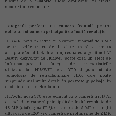
bucura de o călătorie audio captivantă cu efecte
sonore impresionante.
Fotografii perfecte cu camera frontală pentru
selfie-uri și camera principală de înaltă rezoluție
HUAWEI nova Y70 vine cu o cameră frontală de 8 MP
pentru selfie-uri cu detalii clare. În plus, camera
acceptă efectul bokeh și, împreună cu algoritmul AI
Beauty dezvoltat de Huawei, poate crea un efect de
înfrumusețare în funcție de caracteristicile
utilizatorului. HUAWEI nova Y70 dispune și de
tehnologia de retroiluminare HDR care poate
surprinde mai multe detalii în portrete și peisaje, în
ciuda interferențelor luminii.
HUAWEI nova Y70 este echipat cu o cameră triplă AI
ce include o cameră principală de înaltă rezoluție de
48 MP (diafragmă f/1.8), o cameră de 5 MP cu unghi
ultra-larg de 120° și o cameră de profunzime de 2 MP.