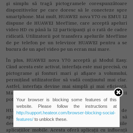
și simplu să tragă pictogramele corespunzătoare
dispozitivelor pe care doresc să le conecteze spre
smartphone. Mai mult, HUAWEI nova Y70 cu EMUI 12
dispune de HUAWEI MeeTime, care acceptă apeluri
video HD cu până la 12 participanți și o rată de cadre
ridicată. Utilizatorii pot transfera apelurile MeeTime
de pe telefon pe un televizor HUAWEI pentru a se
bucura de un apel video pe un ecran mai mare.
În plus, HUAWEI nova Y70 acceptă și Modul Easy.
Când acesta este activat, interfața este mai precisă, cu
pictograme și fonturi mari și afișare a volumului,
permițând utilizatorilor să vadă conținutul mai clar.
Astfel, interfața devine mai simplă și mai eficientă.
Mai mult, cu ajutorul unor gesturi simple, utilizatorii
pot realiza rapid capturi de ecran.
Your browser is blocking some features of this
website. Please follow the instructions at
HUAWEI AppGallery este magazinul oficial de
http://support.heateor.com/browser-blocking-social-
aplicații Huawei, care le permite utilizatorilor să
features/
to unblock these.
descarce, să gestioneze și să partajeze serviciile
aplicațiilor mobile. Acesta oferă aplicații cu influență