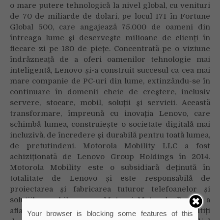
o mare putere tehnologică la nivel global, cu venituri
de 70 de miliarde de dolari, pe locul 171 în Fortune
Global 500, care angajează 75.000 de oameni din
întreaga lume și deservește milioane de clienți în
fiecare zi pe 180 de piețe. Concentrată pe o viziune
îndrăzneață de a oferi oamenilor tehnologie mai
inteligentă, Lenovo și-a construit succesul ca cea mai
mare companie de PC-uri din lume, extinzându-se în
continuare în domenii cheie de creștere, inclusiv
servere, stocare, mobil, soluții și servicii. Această
transformare, împreună cu inovația Lenovo, care
schimbă lumea, construiește o societate digitală mai
incluzivă, de încredere și durabilă pentru toată lumea,
de pretutindeni. Motorola Mobility LLC a fost
achiziționată de Lenovo Group Holdings în 2014.
Motorola Mobility este o subsidiară deținută în
totalitate de Lenovo și este responsabilă de
proiectarea și fabricarea tuturor telefoanelor și
soluțiilor mobile marca Moto și Motorola. Pentru a
afla mai multe, vizitați
https://www.lenovo.com
și citiți
Your browser is blocking some features of this