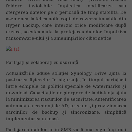
foldere inviolabile împiedică modificarea sau
ștergerea datelor pe o perioadă de timp stabilită. De
asemenea, la fel ca noile copii de rezervă imuabile din
Hyper Backup, care interzic orice modificare după
creare, acestea ajută la protejarea datelor împotriva
ransomware-ului și a amenințărilor cibernetice.
Partajați și colaborați cu usurință
Actualizările aduse soluţiei Synology Drive ajută la
păstrarea fișierelor în siguranţă, în timpul partajării
între echipele cu politici speciale de watermarks și
download. Capacitățile de ștergere de la distanță ajută
la minimizarea riscurilor de securitate. Autentificarea
automată cu credențiale AD, precum și provizionarea
sarcinilor de backup și sincronizare, simplifică
implementarea în masă.
Partajarea datelor prin SMB va fi mai sigură și mai