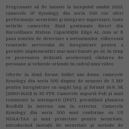
Programate să fie lansate la începutul anului 2023,
camerele IP Synology din seria 500 vor oferi
performanțe, securitate și integrare superioare, toate
setările camerelor fiind gestionate direct din
Surveillance Station. Capacitățile Edge AI, cum ar fi
paza zonelor de detectare a intruziunilor, eliberează
resursele serverului de înregistrare pentru a
permite implementări mai mari bazate pe AI, în timp
ce procesarea dedicată accelerează căutarea de
persoane și vehicule oriunde în cadrul unui video
Oferite în două forme, bullet sau dome, camerele
Synology din seria 500 dispun de senzori de 5 MP
pentru înregistrare cu unghi larg și format 16:9, 3K
(2880×1620) la 30 FPS. Camerele suportă PoE și sunt
rezistente la intemperii (IP67), permițând plasarea
flexibilă în interior sau în exterior. Camerele
Synology din seria 500 sunt conforme cu US
NDAA/TAA și sunt proiectate pentru securitate,
introducând inovații de securitate și metode de