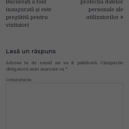
articole
București a fost
protecția datelor
inaugurată și este
personale ale
pregătită pentru
utilizatorilor
vizitatori
Lasă un răspuns
Adresa ta de email nu va fi publicată.
Câmpurile
obligatorii sunt marcate cu
*
Comentariu