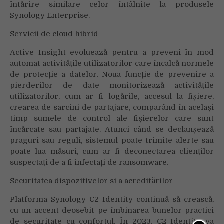
întărire similare celor întâlnite la produsele
Synology Enterprise.
Servicii de cloud hibrid
Active Insight evoluează pentru a preveni în mod
automat activitățile utilizatorilor care încalcă normele
de protecție a datelor. Noua funcție de prevenire a
pierderilor de date monitorizează activitățile
utilizatorilor, cum ar fi logările, accesul la fișiere,
crearea de sarcini de partajare, comparând în același
timp sumele de control ale fișierelor care sunt
încărcate sau partajate. Atunci când se declanșează
praguri sau reguli, sistemul poate trimite alerte sau
poate lua măsuri, cum ar fi deconectarea clienților
suspectați de a fi infectați de ransomware.
Securitatea dispozitivelor si a acreditărilor
Platforma Synology C2 Identity continuă să crească,
cu un accent deosebit pe îmbinarea bunelor practici
de securitate cu confortul. În 2023, C2 Identity va