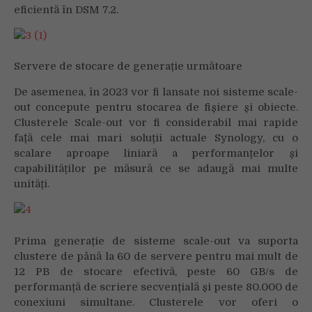
eficientă în DSM 7.2.
Servere de stocare de generație următoare
De asemenea, în 2023 vor fi lansate noi sisteme scale-
out concepute pentru stocarea de fișiere și obiecte.
Clusterele Scale-out vor fi considerabil mai rapide
faţă cele mai mari soluții actuale Synology, cu o
scalare aproape liniară a performanțelor și
capabilităților pe măsură ce se adaugă mai multe
unități.
Prima generație de sisteme scale-out va suporta
clustere de până la 60 de servere pentru mai mult de
12 PB de stocare efectivă, peste 60 GB/s de
performanță de scriere secvențială și peste 80.000 de
conexiuni simultane. Clusterele vor oferi o