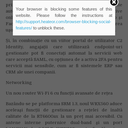
primi mai multe îmbunătățiri pentru a permite
Your browser is blocking some features of this
autentificarea fără parolă atât la servicii și dispozitive
website. Please follow the instructions at
online, cât și locale. Integrarea cu Windows Hello și
http://support.heateor.com/browser-blocking-social-
Face ID/Touch ID de la Apple facilitează autentificarea
features/
to unblock these.
ușoară pe punctele finale gestionate de C2 Identity.
Și, în combinație cu un viitor portal de utilizator C2
Identity, angajații care utilizează endpoint-uri
gestionate pot fi conectați automat la servicii web
care acceptă SAML, cu opțiunea de a activa 2FA pentru
servicii mai sensibile, cum ar fi sistemele ERP sau
CRM ale unei companii.
Networking
Un nou router Wi-Fi 6 cu funcții avansate de rețea
Bazându-se pe platforma SRM 1.3, noul WRX560 aduce
aceleași funcții de gestionare a rețelei de înaltă
calitate de la RT6600ax la un preț mai accesibil. Cu
antene interne puternice dual-band și un port