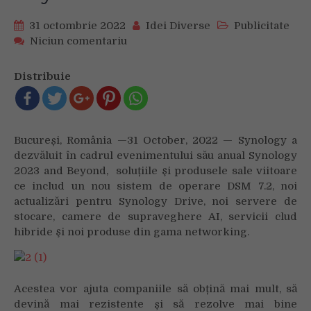
31 octombrie 2022
Idei Diverse
Publicitate
on
Niciun comentariu
Synology
anunţă
Distribuie
soluţii
şi
produse
noi
Bucureși, România —31 October, 2022 — Synology a
în
dezvăluit în cadrul evenimentului său anual Synology
cadrul
2023 and Beyond, soluțiile şi produsele sale viitoare
evenimentului
ce includ un nou sistem de operare DSM 7.2, noi
2023
and
actualizări pentru Synology Drive, noi servere de
Beyond
stocare, camere de supraveghere AI, servicii clud
hibride şi noi produse din gama networking.
Acestea vor ajuta companiile să obțină mai mult, să
devină mai rezistente și să rezolve mai bine