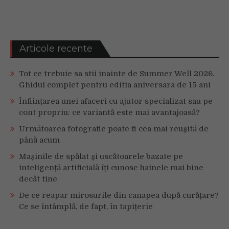
Articole recente
Tot ce trebuie sa stii inainte de Summer Well 2026.
Ghidul complet pentru editia aniversara de 15 ani
Înființarea unei afaceri cu ajutor specializat sau pe
cont propriu: ce variantă este mai avantajoasă?
Următoarea fotografie poate fi cea mai reușită de
până acum
Mașinile de spălat și uscătoarele bazate pe
inteligență artificială îți cunosc hainele mai bine
decât tine
De ce reapar mirosurile din canapea după curățare?
Ce se întâmplă, de fapt, în tapițerie