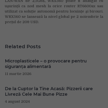
LAN/WAN de 2,5GbE, WRX560 poate fi adăugat cu
ușurință ca nod mesh la orice router RT6600ax sau
utilizat ca soluție autonomă pentru locuințe și birouri.
WRX560 se lansează la nivel global pe 2 noiembrie la
prețul de 209 USD.
Related Posts
Microplasticele – o provocare pentru
siguranța alimentară
11 martie 2026
De la Cuptor la Tine Acasă: Pizzerii care
Livreză Cele Mai Bune Pizze
4 august 2024