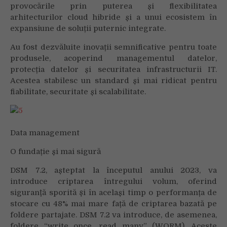
provocările prin puterea și flexibilitatea
arhitecturilor cloud hibride și a unui ecosistem în
expansiune de soluții puternic integrate.
Au fost dezvăluite inovații semnificative pentru toate
produsele, acoperind managementul datelor,
protecția datelor și securitatea infrastructurii IT.
Acestea stabilesc un standard și mai ridicat pentru
fiabilitate, securitate și scalabilitate.
Data management
O fundație și mai sigură
DSM 7.2, așteptat la începutul anului 2023, va
introduce criptarea întregului volum, oferind
siguranţă sporită şi în același timp o performanța de
stocare cu 48% mai mare față de criptarea bazată pe
foldere partajate. DSM 7.2 va introduce, de asemenea,
foldere “write once, read many” (WORM). Aceste