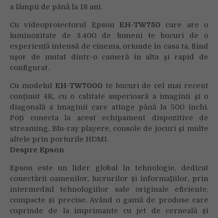
a lămpii de până la 18 ani.
Cu videoproiectorul Epson
EH-TW750
care are o
luminozitate de 3.400 de lumeni te bucuri de o
experiență intensă de cinema, oriunde în casa ta, fiind
ușor de mutat dintr-o cameră în alta și rapid de
configurat.
Cu modelul
EH-TW7000
te bucuri de cel mai recent
conținut 4K, cu o calitate superioară a imaginii și o
diagonală a imaginii care atinge până la 500 inchi.
Poți conecta la acest echipament dispozitive de
streaming, Blu-ray playere, console de jocuri și multe
altele prin porturile HDMI.
Despre Epson
Epson este un lider global în tehnologie, dedicat
conectării oamenilor, lucrurilor şi informaţiilor, prin
intermediul tehnologiilor sale originale eficiente,
compacte şi precise. Având o gamă de produse care
cuprinde de la imprimante cu jet de cerneală şi