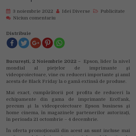
3 noiembrie 2022
Idei Diverse
Publicitate
on
Niciun comentariu
Epson
pregătește
Distribuie
reduceri
de
Black
Friday
București, 2 Noiembrie 2022 –
Epson, lider la nivel
2022
mondial al piețelor de imprimante și
la
videoproiectoare, vine cu reduceri importante și anul
gamele
acesta de Black Friday la o gamă extinsă de produse.
de
imprimante
Mai exact, cumpărătorii pot profita de reduceri la
și
echipamente din gama de imprimante EcoTank,
videoproiectoare
precum și la videoproiectoare Epson business și
home cinema, în magazinele partenerilor autorizați,
în perioada 21 octombrie – 4 decembrie.
În oferta promoțională din acest an sunt incluse mai