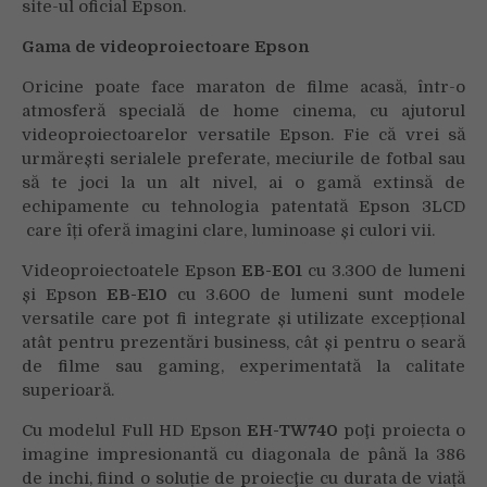
site-ul oficial Epson.
Gama de videoproiectoare Epson
Oricine poate face maraton de filme acasă, într-o
atmosferă specială de home cinema, cu ajutorul
videoproiectoarelor versatile Epson. Fie că vrei să
urmărești serialele preferate, meciurile de fotbal sau
să te joci la un alt nivel, ai o gamă extinsă de
echipamente cu tehnologia patentată Epson 3LCD
care îți oferă imagini clare, luminoase și culori vii.
Videoproiectoatele Epson
EB-E01
cu 3.300 de lumeni
și Epson
EB-E10
cu 3.600 de lumeni sunt modele
versatile care pot fi integrate și utilizate excepțional
atât pentru prezentări business, cât și pentru o seară
de filme sau gaming, experimentată la calitate
superioară.
Cu modelul Full HD Epson
EH-TW740
poţi proiecta o
imagine impresionantă cu diagonala de până la 386
de inchi, fiind o soluție de proiecţie cu durata de viață