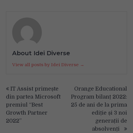
About Idei Diverse
View all posts by Idei Diverse →
Navigare
IT Assist primește
Orange Educational
în
din partea Microsoft
Program bilanț 2022:
articole
premiul “Best
25 de ani de la prima
Growth Partner
ediție și 3 noi
2022”
generații de
absolvenți