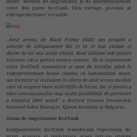
multe modele de imprimante şi de multifuncționale
color din gama EcoTank, fără cartușe, precum și
videoproiectoare versatile.
„
Anul acesta, de Black Friday 2022, am pregătit o
selecție de echipamente din ce în ce mai căutate și
dorite de tot mai mulți clienți, fiind utilizate atât pentru
relaxare, cât și pentru munca remote. De la imprimante
color EcoTank economice și ușor de instalat, până la
videoproiectoare home cinema cu luminozitate mare,
am încercat să includem în oferta de anul acesta modele
care să acopere toate activitățile de birou, dar și pentru a
oferi consumatorilor mai multe posibilități de petrecere
a timpului liber acasă”, a declarat
Simona Decuseară,
National Sales Manager, Epson România și Bulgaria.
Gama de imprimante EcoTank
Echipamentele EcoTank transformă experiența de
print, scanare și imprimare acasă într-un proces