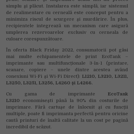
simplu și plăcut. Instalarea este simplă, iar sistemul
de realimentare cu cerneală este conceput pentru a
minimiza riscul de scurgere și murdărire. În plus,
recipientele integrează un mecanism care asigură
umplerea rezervoarelor exclusiv cu cerneala de
culoare corespunzătoare.
În oferta Black Friday 2022, consumatorii pot găsi
mai multe echipamentele de print EcoTank –
imprimante sau multifuncționale 3-în-1 (printare,
scanare, copiere – unele dintre acestea având
conexiuni Wi-Fi și Wi-Fi Direct):
L1210,
L3210, L3211,
L3250, L3251, L3256, L4260 şi L4266.
Cu gama de imprimante
EcoTank
L3210
economisești
până la 90% din costurile de
imprimare. Fără cartușe de înlocuit și cu funcții
multiple, poate fi imprimanta perfectă pentru oricine
caută printuri de înaltă calitate la un cost pe pagină
incredibil de scăzut.