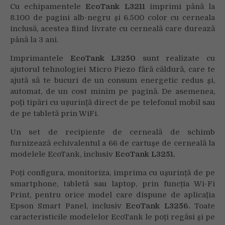
Cu echipamentele
EcoTank L3211
imprimi până la
8.100 de pagini alb-negru și 6.500 color cu cerneala
inclusă, acestea fiind livrate cu cerneală care durează
până la 3 ani.
Imprimantele
EcoTank L3250
sunt realizate cu
ajutorul tehnologiei Micro Piezo fără căldură, care te
ajută să te bucuri de un consum energetic redus și,
automat, de un cost minim pe pagină. De asemenea,
poţi tipări cu uşurinţă direct de pe telefonul mobil sau
de pe tabletă prin WiFi.
Un set de
recipiente de cerneală de schimb
furnizează echivalentul a 66 de cartușe de cerneală la
modelele EcoTank, inclusiv
EcoTank L3251.
Poți configura, monitoriza, imprima cu ușurință de pe
smartphone, tabletă sau laptop, prin funcția Wi-Fi
Print, pentru orice model care dispune de aplicaţia
Epson Smart Panel, inclusiv
EcoTank
L3256.
Toate
caracteristicile modelelor EcoTank le poți regăsi și pe