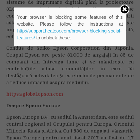
sisteme de imprimare digitală până la proiectoare
3LCD, ceasuri şi roboţi industriali, compania se
concentrează asupra stimulării inovaţiilor şi depăşirii
Your browser is blocking some features of this
aşteptărilor clienţilor în ceea ce priveşte
website. Please follow the instructions at
imprimantele cu jet de cerneală, comunicarea vizuală,
http://support.heateor.com/browser-blocking-social-
echipamentele portabile şi robotica.
features/
to unblock these.
Condus de Seiko Epson Corporation din Japonia,
Grupul Epson are peste 81.000 de angajaţi în 85 de
companii din întreaga lume şi se mândreşte cu
contribuţiile aduse comunităţilor în care îşi
desfăşoară activitatea şi cu eforturile permanente de
a reduce impactul asupra mediului.
https://global.epson.com
Despre Epson Europe
Epson Europe B.V., cu sediul la Amsterdam, este sediul
central regional al Grupului pentru Europa, Orientul
Mijlociu, Rusia şi Africa. Cu 1.830 de angajaţi, vânzările
Epson Europe pentru anul fiscal 2017 au fost de 1,7