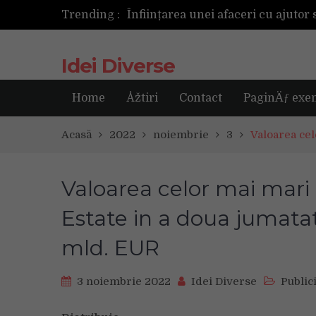
Trending :
Următoarea fotografie poate fi ce
Idei Diverse
Home
Åžtiri
Contact
PaginÄƒ exe
Acasă
2022
noiembrie
3
Valoarea cel
Valoarea celor mai mari i
Estate in a doua jumatat
mld. EUR
3 noiembrie 2022
Idei Diverse
Public