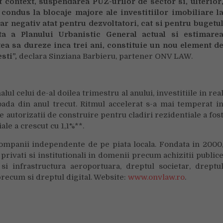
t context, suspendarea PUZ-urilor de sector si, ulterior
condus la blocaje majore ale investitiilor imobiliare l
iar negativ atat pentru dezvoltatori, cat si pentru bugetu
ta a Planului Urbanistic General actual si estimare
ea sa dureze inca trei ani, constituie un nou element d
sti”,
declara Sinziana Barbieru, partener ONV LAW.
alul celui de-al doilea trimestru al anului, investitiile in rea
ioada din anul trecut. Ritmul accelerat s-a mai temperat i
autorizatii de construire pentru cladiri rezidentiale a fos
ale a crescut cu 1,1%**.
mpanii independente de pe piata locala. Fondata in 2000
rivati si institutionali in domenii precum achizitii public
 si infrastructura aeroportuara, dreptul societar, dreptu
precum si dreptul digital. Website:
www.onvlaw.ro
.