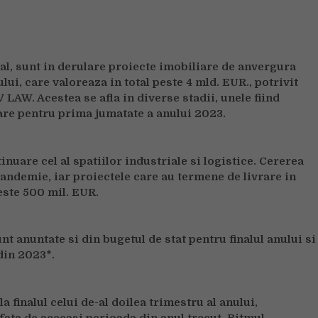
mai
mari
investitii
in
nal, sunt in derulare proiecte imobiliare de anvergura
sectorul
ui, care valoreaza in total peste 4 mld. EUR., potrivit
Real
 LAW. Acestea se afla in diverse stadii, unele fiind
Estate
rare pentru prima jumatate a anului 2023.
in
a
doua
jumatate
nuare cel al spatiilor industriale si logistice. Cererea
din
andemie, iar proiectele care au termene de livrare in
2022
este 500 mil. EUR.
se
ridica
la
t anuntate si din bugetul de stat pentru finalul anului si
peste
din 2023*.
4
mld.
EUR
la finalul celui de-al doilea trimestru al anului,
, fata de aceeasi perioada din anul trecut.
Ritmul