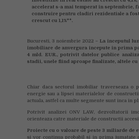
accelerat s-a mai temperat in septembrie, f
construire pentru cladiri rezidentiale a fost
crescut cu 1,1%**.
Bucuresti, 3 noiembrie 2022
–
La inceputul lun
imobiliare de anvergura incepute in prima par
4 mld. EUR., potrivit datelor publice analiz
stadii, unele fiind aproape finalizate, altele 
Chiar daca sectorul imobiliar traverseaza o p
energie sau a lipsei materialelor de constructii
actuala, astfel ca multe segmente sunt inca in pl
Potrivit analizei ONV LAW, dezvoltatorii im
orienteaza catre materiale de constructii accesi
Proiecte cu o valoare de peste 3 miliarde de 
si vor continua probabil si in prima jumatate d