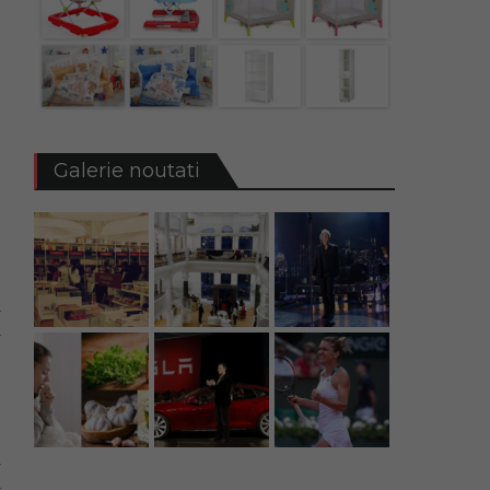
e
Galerie noutati
e
e
a
a
e
i
a