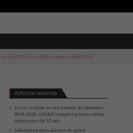
tate din 2022 se ridica la peste 4 mld. EUR
Articole recente
Tot ce trebuie sa stii inainte de Summer
Well 2026. Ghidul complet pentru editia
aniversara de 15 ani
Înființarea unei afaceri cu ajutor