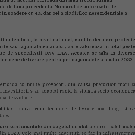
ata de luna precedenta. Numarul de autorizatii de
 in scadere cu 4%, dar cel a cladirilor nerezidentiale a
ii noiembrie, la nivel national, sunt in derulare proiect
te sau la jumatatea anului, care valoreaza in total pest
ate de specialistii ONV LAW. Acestea se afla in divers
cu termene de livrare pentru prima jumatate a anului 2023.
erioada cu multe provocari, din cauza preturilor mari l
, investitorii s-au adaptat rapid la situatia socio-economic
ina dezvoltare.
obiliari oferă acum termene de livrare mai lungi si s
bile.
euro sunt anuntate din bugetul de stat
pentru finalul anulu
in 2023. Cele mai multe investitii se fac in infrastructur