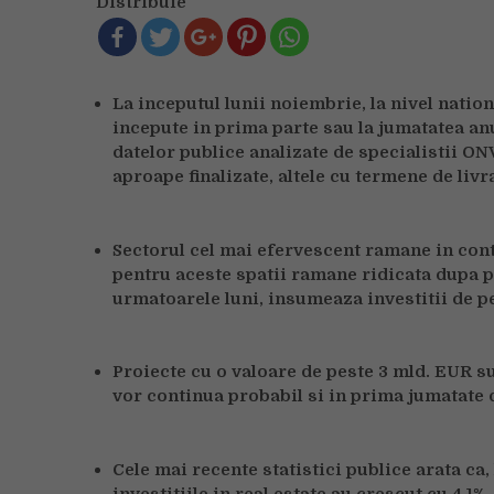
Distribuie
La inceputul lunii noiembrie, la nivel natio
incepute in prima parte sau la jumatatea anul
datelor publice analizate de specialistii ONV
aproape finalizate, altele cu termene de liv
Sectorul cel mai efervescent ramane in conti
pentru aceste spatii ramane ridicata dupa p
urmatoarele luni, insumeaza investitii de p
Proiecte cu o valoare de peste 3 mld. EUR sun
vor continua probabil si in prima jumatate 
Cele mai recente statistici publice arata ca, 
investitiile in real estate au crescut cu 4,1%