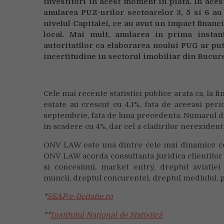
investitori in acest moment in piata. In aces
anularea PUZ-urilor sectoarelor 3, 5 si 6 au 
nivelul Capitalei, ce au avut un impact financ
local. Mai mult, anularea in prima instan
autoritatilor ca elaborarea noului PUG ar put
incertitudine in sectorul imobiliar din Bucure
Cele mai recente statistici publice arata ca, la fin
estate au crescut cu 4,1%, fata de aceeasi per
septembrie, fata de luna precedenta. Numarul de 
in scadere cu 4%, dar cel a cladirilor nerezidenti
ONV LAW este una dintre cele mai dinamice co
ONV LAW acorda consultanta juridica clientilor p
si concesiuni, market entry, dreptul aviatiei
muncii, dreptul concurentei, dreptul mediului, 
*
SEAP/e-licitatie.ro
**
Institutul Național de Statistică