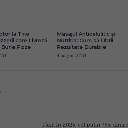
ptor la Tine
Masajul Anticelulitic și
zzerii care Livreză
Nutriția: Cum să Obții
 Bune Pizze
Rezultate Durabile
024
4 august 2024
se →
Până în 2025, cel puțin 75% dintr