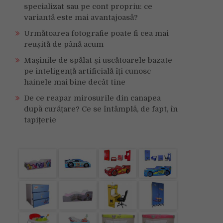
specializat sau pe cont propriu: ce
variantă este mai avantajoasă?
Următoarea fotografie poate fi cea mai
reușită de până acum
Mașinile de spălat și uscătoarele bazate
pe inteligență artificială îți cunosc
hainele mai bine decât tine
De ce reapar mirosurile din canapea
după curățare? Ce se întâmplă, de fapt, în
tapițerie