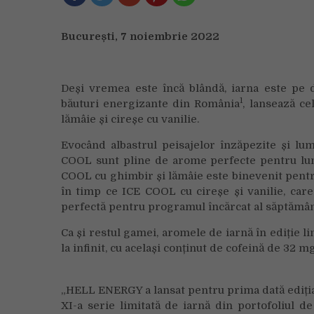
București, 7 noiembrie 2022
Deși vremea este încă blândă, iarna este pe 
1
băuturi energizante din România
, lansează ce
lămâie și cireșe cu vanilie.
Evocând albastrul peisajelor înzăpezite și lu
COOL sunt pline de arome perfecte pentru luni
COOL cu ghimbir și lămâie este binevenit pentru a
în timp ce ICE COOL cu cireșe și vanilie, car
perfectă pentru programul încărcat al săptămân
Ca și restul gamei, aromele de iarnă în ediție li
la infinit, cu același conținut de cofeină de 32 m
„HELL ENERGY a lansat pentru prima dată ediția 
XI-a serie limitată de iarnă din portofoliul 