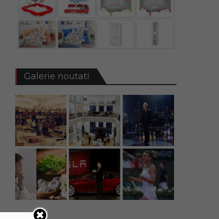
e
,
,
d
Galerie noutati
u
B
i
u
i
l
a
e