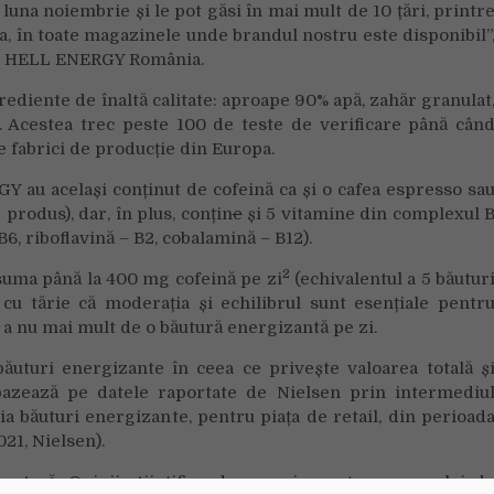
na noiembrie și le pot găsi în mai mult de 10 țări, printr
ia, în toate magazinele unde brandul nostru este disponibil”
nal HELL ENERGY România.
diente de înaltă calitate: aproape 90% apă, zahăr granulat
i. Acestea trec peste 100 de teste de verificare până cân
e fabrici de producție din Europa.
Y au același conținut de cofeină ca și o cafea espresso sa
produs), dar, în plus, conțin
e
și 5 vitamine din complexul 
B6, riboflavină – B2, cobalamină – B12).
2
nsuma până la 400 mg cofeină pe zi
(echivalentul a 5 băutur
 tărie că moderația și echilibrul sunt esențiale pentr
a nu mai mult de o băutură energizantă pe zi.
ăuturi energizante în ceea ce privește valoarea totală ș
bazează pe datele raportate de Nielsen prin intermediu
a băuturi energizante, pentru piața de retail, din perioad
21, Nielsen).
ntară, Opinii științifice despre siguranța consumului d