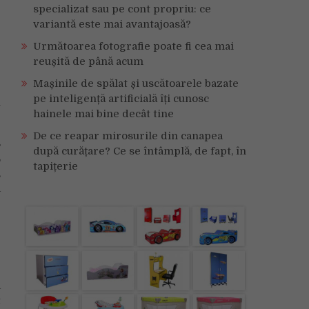
specializat sau pe cont propriu: ce
variantă este mai avantajoasă?
Următoarea fotografie poate fi cea mai
reușită de până acum
Mașinile de spălat și uscătoarele bazate
e
pe inteligență artificială îți cunosc
u
hainele mai bine decât tine
De ce reapar mirosurile din canapea
E
după curățare? Ce se întâmplă, de fapt, în
E
tapițerie
,
a
e
a
t