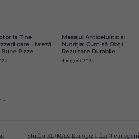
ptor la Tine
Masajul Anticelulitic și
zzerii care Livreză
Nutriția: Cum să Obții
 Bune Pizze
Rezultate Durabile
024
4 august 2024
se →
ai
Studiu RE/MAX Europa: 1 din 3 europen