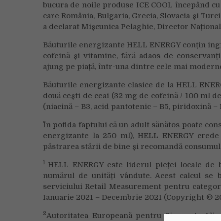
bucura de noile produse ICE COOL începând cu lu
care România, Bulgaria, Grecia, Slovacia și Turc
a declarat Mișcunica Pelaghie, Director Națio
Băuturile energizante HELL ENERGY conțin ingre
cofeină și vitamine, fără adaos de conservanț
ajung pe piață, într-una dintre cele mai modern
Băuturile energizante clasice de la HELL ENERG
două cești de ceai (32 mg de cofeină / 100 ml de 
(niacină – B3, acid pantotenic – B5, piridoxină – 
În pofida faptului că un adult sănătos poate co
energizante la 250 ml), HELL ENERGY crede cu
păstrarea stării de bine și recomandă consumul 
1
HELL ENERGY este liderul pieței locale de b
numărul de unități vândute. Acest calcul se 
serviciului Retail Measurement pentru categori
Ianuarie 2021 – Decembrie 2021 (Copyright © 20
2
Autoritatea Europeană pentru Siguranța Alime