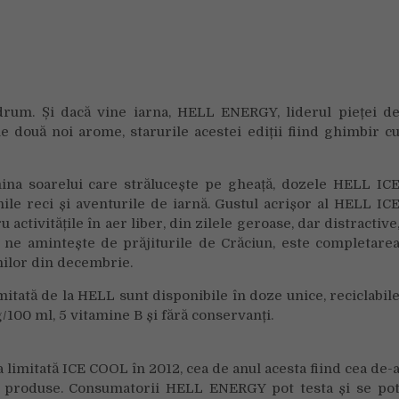
2022
–
Magie
de
gheață
într-
drum. Și dacă vine iarna, HELL ENERGY, liderul pieței d
o
le două noi arome, starurile acestei ediții fiind ghimbir c
doză
mina soarelui care strălucește pe gheață, dozele HELL IC
le reci și aventurile de iarnă. Gustul acrișor al HELL IC
ctivitățile în aer liber, din zilele geroase, dar distractive
e ne amintește de prăjiturile de Crăciun, este completare
ilor din decembrie.
mitată de la HELL sunt disponibile în doze unice, reciclabil
g/100 ml, 5 vitamine B și fără conservanți.
limitată ICE COOL în 2012, cea de anul acesta fiind cea de-
de produse. Consumatorii HELL ENERGY pot testa și se po