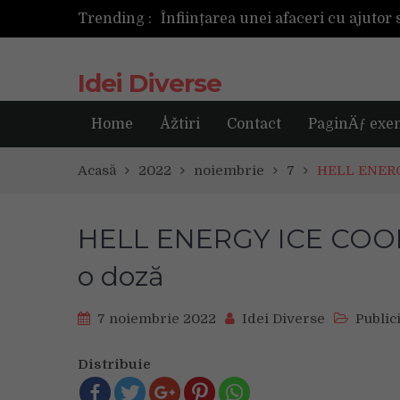
Trending :
Următoarea fotografie poate fi ce
Idei Diverse
Home
Åžtiri
Contact
PaginÄƒ exe
Acasă
2022
noiembrie
7
HELL ENERGY
HELL ENERGY ICE COOL 
o doză
7 noiembrie 2022
Idei Diverse
Public
Distribuie