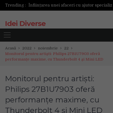
Trending :
Următoarea fotografie poate fi cea mai reușită de până acum
Mașinile de spălat și uscătoarele bazate pe inteligență artificială îți cunosc hainele mai bine decât tine
De ce reapar mirosurile din canapea după curățare? Ce se întâmplă, de fapt, în tapițerie
Idei Diverse
Tot ce trebuie sa stii inainte de Summer Well 2026. Ghidul complet pentru editia aniversara de 15 ani
Acasă
2022
noiembrie
22
Monitorul pentru artiști: Philips 27B1U7903 oferă
performanțe maxime, cu Thunderbolt 4 și Mini LED
Monitorul pentru artiști:
Philips 27B1U7903 oferă
performanțe maxime, cu
Thunderbolt 4 și Mini LED