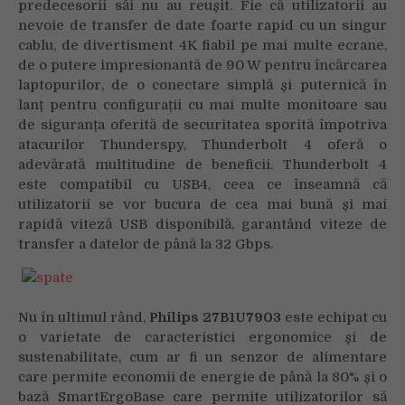
predecesorii săi nu au reușit. Fie că utilizatorii au
nevoie de transfer de date foarte rapid cu un singur
cablu, de divertisment 4K fiabil pe mai multe ecrane,
de o putere impresionantă de 90 W pentru încărcarea
laptopurilor, de o conectare simplă și puternică în
lanț pentru configurații cu mai multe monitoare sau
de siguranța oferită de securitatea sporită împotriva
atacurilor Thunderspy, Thunderbolt 4 oferă o
adevărată multitudine de beneficii. Thunderbolt 4
este compatibil cu USB4, ceea ce înseamnă că
utilizatorii se vor bucura de cea mai bună și mai
rapidă viteză USB disponibilă, garantând viteze de
transfer a datelor de până la 32 Gbps.
Nu în ultimul rând,
Philips 27B1U7903
este echipat cu
o varietate de caracteristici ergonomice și de
sustenabilitate, cum ar fi un senzor de alimentare
care permite economii de energie de până la 80% și o
bază SmartErgoBase care permite utilizatorilor să