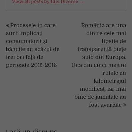
View all posts by Idei Diverse →
Navigare
Procesele în care
România are una
în
sunt implicați
dintre cele mai
articole
consumatorii și
lipsite de
băncile au scăzut de
transparență piețe
trei ori față de
auto din Europa.
perioada 2015-2016
Una din cinci mașini
rulate au
kilometrajul
modificat, iar mai
bine de jumătate au
fost avariate
Lasă un răspuns