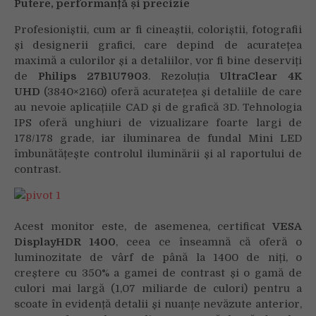
Putere, performanță și precizie
Profesioniștii, cum ar fi cineaștii, coloriștii, fotografii
și designerii grafici, care depind de acuratețea
maximă a culorilor și a detaliilor, vor fi bine deserviți
de
Philips 27B1U7903
. Rezoluția
UltraClear 4K
UHD
(3840×2160) oferă acuratețea și detaliile de care
au nevoie aplicațiile CAD și de grafică 3D. Tehnologia
IPS oferă unghiuri de vizualizare foarte largi de
178/178 grade, iar iluminarea de fundal Mini LED
îmbunătățește controlul iluminării și al raportului de
contrast.
Acest monitor este, de asemenea, certificat
VESA
DisplayHDR 1400
, ceea ce înseamnă că oferă o
luminozitate de vârf de până la 1400 de niți, o
creștere cu 350% a gamei de contrast și o gamă de
culori mai largă (1,07 miliarde de culori) pentru a
scoate în evidență detalii și nuanțe nevăzute anterior,