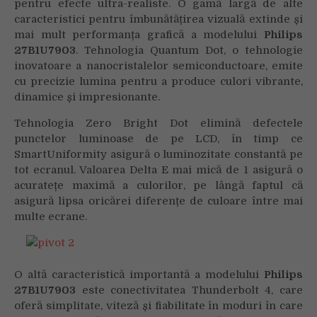
pentru efecte ultra-realiste. O gamă largă de alte
caracteristici pentru îmbunătățirea vizuală extinde și
mai mult performanța grafică a modelului
Philips
27B1U7903
. Tehnologia Quantum Dot, o tehnologie
inovatoare a nanocristalelor semiconductoare, emite
cu precizie lumina pentru a produce culori vibrante,
dinamice și impresionante.
Tehnologia Zero Bright Dot elimină defectele
punctelor luminoase de pe LCD, în timp ce
SmartUniformity asigură o luminozitate constantă pe
tot ecranul. Valoarea Delta E mai mică de 1 asigură o
acuratețe maximă a culorilor, pe lângă faptul că
asigură lipsa oricărei diferențe de culoare între mai
multe ecrane.
O altă caracteristică importantă a modelului
Philips
27B1U7903
este conectivitatea Thunderbolt 4, care
oferă simplitate, viteză și fiabilitate în moduri în care