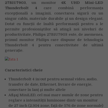
27B1U7903
, un monitor
4K UHD Mini-LED
Thunderbolt 4
care combină performanța
excepțională a imaginii, conectarea sigură cu un
singur cablu, materiale durabile și un design elegant.
Dotat cu funcții de înaltă performanță pentru a le
permite profesioniștilor să atingă noi niveluri de
productivitate, Philips 27B1U7903 este, de asemenea,
primul monitor Philips care dispune de tehnologia
Thunderbolt 4 pentru conectivitate de ultimă
generație.
Caracteristici cheie
Thunderbolt 4 in/out pentru semnal video, audio,
transfer de date, Ethernet, livrare de energie,
conectare în lanț și multe altele
Afișaj MiniLED, cel mai mare număr de zone pentru
reglare a intensității luminoase dintr-un monitor
de 27 inch (2.304 zone, față de 576 de zone normale)