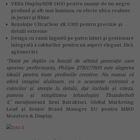
VESA DisplayHDR 1400 pentru nuanțe de un negru
profund și alb mai luminos, cu efecte ultra-realiste
în jocuri și filme
Rezoluție UltraClear 4K UHD pentru precizie și
detalii extreme
Design cu ramă îngustă pe patru laturi și gestionare
integrată a cablurilor pentru un aspect elegant, fără
aglomerări
“Dotat pe deplin cu funcții de ultimă generație care
sporesc performanța, Philips 27B1U7903 este alegerea
ideală pentru toate profesiile creative. Nu numai că
oferă imagini uluitoare, cu o acuratețe extremă a
culorilor și atenție la detalii, dar include și viteza,
puterea și simplitatea tehnologiei Thunderbolt
4,”
menționează Xeni Bairaktari, Global Marketing
Lead și Senior Brand Manager EU pentru MMD
Monitors & Display.