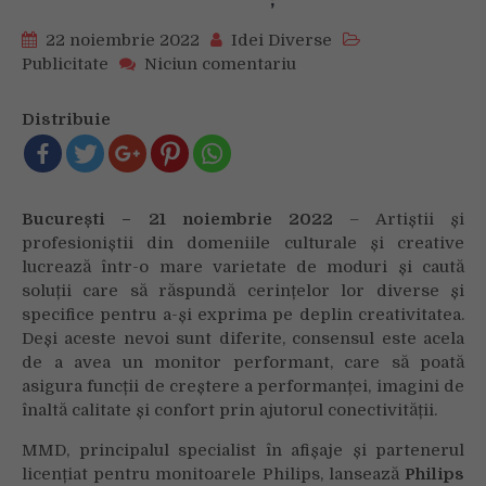
22 noiembrie 2022
Idei Diverse
on
Publicitate
Niciun comentariu
Monitorul
pentru
Distribuie
artiști:
Philips
27B1U7903
oferă
București – 21 noiembrie 2022
– Artiștii și
performanțe
profesioniștii din domeniile culturale și creative
maxime,
lucrează într-o mare varietate de moduri și caută
cu
soluții care să răspundă cerințelor lor diverse și
Thunderbolt
4
specifice pentru a-și exprima pe deplin creativitatea.
și
Deși aceste nevoi sunt diferite, consensul este acela
Mini
de a avea un monitor performant, care să poată
LED
asigura funcții de creștere a performanței, imagini de
înaltă calitate și confort prin ajutorul conectivității.
MMD, principalul specialist în afișaje și partenerul
licențiat pentru monitoarele Philips, lansează
Philips