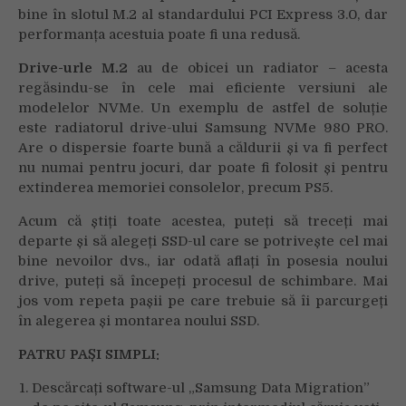
bine în slotul M.2 al standardului PCI Express 3.0, dar
performanța acestuia poate fi una redusă.
Drive-urle M.2
au de obicei un radiator – acesta
regăsindu-se în cele mai eficiente versiuni ale
modelelor NVMe. Un exemplu de astfel de soluție
este radiatorul drive-ului Samsung NVMe 980 PRO.
Are o dispersie foarte bună a căldurii și va fi perfect
nu numai pentru jocuri, dar poate fi folosit și pentru
extinderea memoriei consolelor, precum PS5.
Acum că știți toate acestea, puteți să treceți mai
departe și să alegeți SSD-ul care se potrivește cel mai
bine nevoilor dvs., iar odată aflați în posesia noului
drive, puteți să începeți procesul de schimbare. Mai
jos vom repeta pașii pe care trebuie să îi parcurgeți
în alegerea și montarea noului SSD.
PATRU PAȘI SIMPLI:
Descărcați software-ul „Samsung Data Migration”
Your browser is blocking some features of this