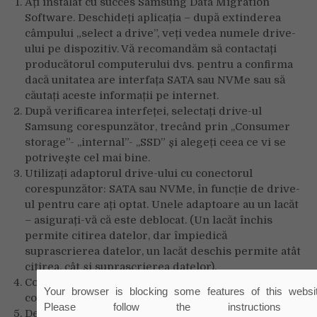
Ați instalat cu succes Samsung Data Migration
Software. Deschideți aplicația – după extinderea
câmpului „select a drive”, veți vedea numele drive-
ului pe dispozitiv. Vă recomandăm să contactați
producătorul computerului dvs. pentru a confirma
dacă unitatea are interfața SATA sau NVMe sau să
căutați aceste informații pe internet.
După verificarea interfeței, selectați drive-ul
Samsung corespunzător, trecând prin ,,Consumer
storage”- ,,internal”- ,,SSD” și alegeți ceea ce vi se
potrivește cel mai bine.
Utilizați adaptorul drive-ului cu conectorul
corespunzător: SATA sau NVMe, în funcție de drive-
ul pentru care ați optat. Unele adaptoare au un lacăt
– asigurați-vă că este deblocat. (Un lacăt închis
permite citirea datelor, dar împiedică
suprascrierea datelor, un lacăt deschis permite atât
citirea, cât și suprascrierea datelor).
Conectați SSD-ul Samsung la adaptor și apoi
conectați cablul la portul USB al dispozitivului.
Deschideți aplicația „Data Migration Software” –