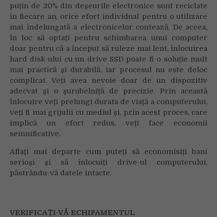
prelungești
puțin de 20% din deșeurile electronice sunt reciclate
durata
în fiecare an, orice efort individual pentru o utilizare
de
mai îndelungată a electronicelor contează. De aceea,
viață
în loc să optați pentru schimbarea unui computer
și
doar pentru că a început să ruleze mai lent, înlocuirea
să
hard disk-ului cu un drive SSD poate fi o soluție mult
economisești
mai practică și durabilă, iar procesul nu este deloc
bani
complicat. Veți avea nevoie doar de un dispozitiv
în
adecvat și o șurubelniță de precizie. Prin această
același
înlocuire veți prelungi durata de viață a computerului,
timp
veți fi mai grijulii cu mediul și, prin acest proces, care
implică un efort redus, veți face economii
semnificative.
Aflați mai departe cum puteți să economisiți bani
serioși și să înlocuiți drive-ul computerului,
păstrându-vă datele intacte.
VERIFICAȚI-VĂ ECHIPAMENTUL