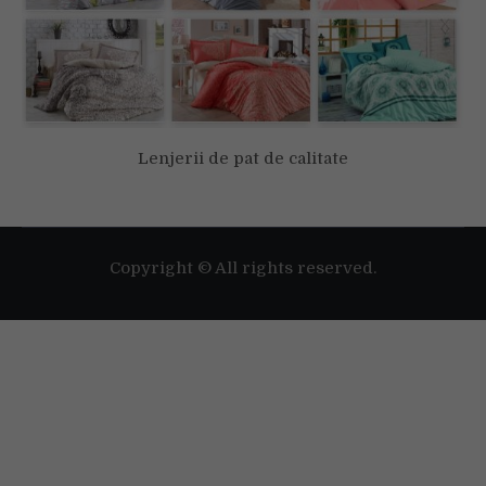
Lenjerii de pat de calitate
Folosim cookie-uri pentru a-ți oferi cea mai bună experiență pe
situl nostru web.
Poți afla mai multe despre cookie-urile pe care le folosim sau să
le dezactivezi în
setări
.
Copyright © All rights reserved.
Accept