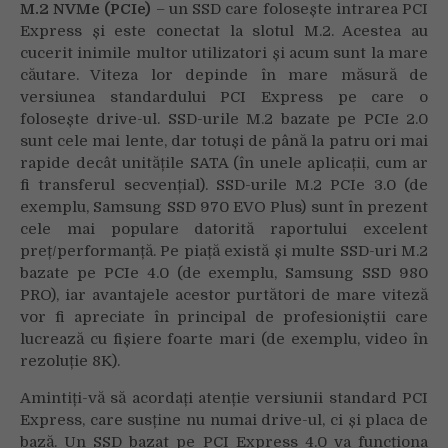
M.2 NVMe (PCIe)
– un SSD care folosește intrarea PCI
Express și este conectat la slotul M.2. Acestea au
cucerit inimile multor utilizatori și acum sunt la mare
căutare. Viteza lor depinde în mare măsură de
versiunea standardului PCI Express pe care o
folosește drive-ul. SSD-urile M.2 bazate pe PCIe 2.0
sunt cele mai lente, dar totuși de până la patru ori mai
rapide decât unitățile SATA (în unele aplicații, cum ar
fi transferul secvențial). SSD-urile M.2 PCIe 3.0 (de
exemplu, Samsung SSD 970 EVO Plus) sunt în prezent
cele mai populare datorită raportului excelent
preț/performanță. Pe piață există și multe SSD-uri M.2
bazate pe PCIe 4.0 (de exemplu, Samsung SSD 980
PRO), iar avantajele acestor purtători de mare viteză
vor fi apreciate în principal de profesioniștii care
lucrează cu fișiere foarte mari (de exemplu, video în
rezoluție 8K).
Amintiți-vă să acordați atenție versiunii standard PCI
Express, care susține nu numai drive-ul, ci și placa de
bază. Un SSD bazat pe PCI Express 4.0 va funcționa