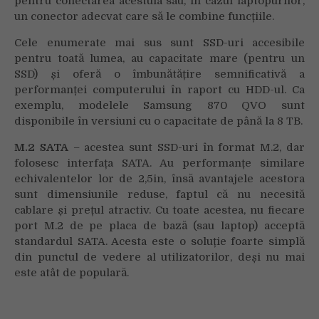
pentru conectarea acestuia sau, în cazul laptopurilor,
un conector adecvat care să le combine funcțiile.
Cele enumerate mai sus sunt SSD-uri accesibile
pentru toată lumea, au capacitate mare (pentru un
SSD) și oferă o îmbunătățire semnificativă a
performanței computerului în raport cu HDD-ul. Ca
exemplu, modelele Samsung 870 QVO sunt
disponibile în versiuni cu o capacitate de până la 8 TB.
M.2 SATA
– acestea sunt SSD-uri în format M.2, dar
folosesc interfața SATA. Au performanțe similare
echivalentelor lor de 2,5in, însă avantajele acestora
sunt dimensiunile reduse, faptul că nu necesită
cablare și prețul atractiv. Cu toate acestea, nu fiecare
port M.2 de pe placa de bază (sau laptop) acceptă
standardul SATA. Acesta este o soluție foarte simplă
din punctul de vedere al utilizatorilor, deși nu mai
este atât de populară.