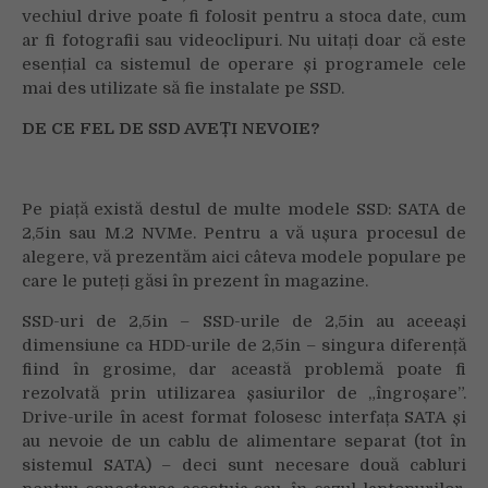
vechiul drive poate fi folosit pentru a stoca date, cum
ar fi fotografii sau videoclipuri. Nu uitați doar că este
esențial ca sistemul de operare și programele cele
mai des utilizate să fie instalate pe SSD.
DE CE FEL DE SSD AVEȚI NEVOIE?
Pe piață există destul de multe modele SSD: SATA de
2,5in sau M.2 NVMe. Pentru a vă ușura procesul de
alegere, vă prezentăm aici câteva modele populare pe
care le puteți găsi în prezent în magazine.
SSD-uri de 2,5in – SSD-urile de 2,5in au aceeași
dimensiune ca HDD-urile de 2,5in – singura diferență
fiind în grosime, dar această problemă poate fi
rezolvată prin utilizarea șasiurilor de „îngroșare”.
Drive-urile în acest format folosesc interfața SATA și
au nevoie de un cablu de alimentare separat (tot în
sistemul SATA) – deci sunt necesare două cabluri