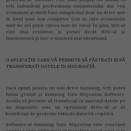
veți îmbunătăți performanța computerului, dar veți
economisi și mulți bani cumpărând doar un drive nou
în locul unui nou computer (caz în care economiile
sunt de cel puțin câteva sute de euro). În plus, SSD-ul
este mai rezistent la șocuri decât HDD-ul și
funcționează și într-o manieră mai silențioasă.
O APLICAȚIE CARE VĂ PERMITE SĂ PĂSTRAȚI ȘI SĂ
TRANSFERAȚI DATELE ÎN SIGURANȚĂ
Dacă optați pentru un nou drive Samsung, veți putea
folosi gratuit și Samsung Data Migration Software.
Acesta vă permite să transferați cu ușurință datele pe
un dispozitiv nou, să optimizați drive-ul și să
beneficiați de protecție ridicată datorită criptării.
Software-ul Samsung Data Migration este conceput