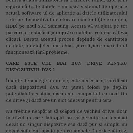
pentru a ajuta utilizatorii să transfere rapid, ușor și în
siguranță toate datele – inclusiv sistemul de operare
actual, software-ul de aplicație și datele utilizatorului
– de pe dispozitivul de stocare existent (de exemplu,
HDD) pe noul SSD Samsung. Acesta vă va ajuta pe tot
parcursul instalării și migrării datelor, cu doar câteva
clicuri. Durata acestui proces depinde de cantitatea
de date, bineînțeles, dar chiar și cu fișiere mari, totul
funcționează fără probleme.
CARE ESTE CEL MAI BUN DRIVE PENTRU
DISPOZITIVUL DVS.?
Înainte de a alege un drive, este necesar să verificați
dacă dispozitivul dvs. va putea folosi pe deplin
potențialul acestuia, dacă este compatibil cu noul tip
de drive și dacă are un slot adecvat pentru asta.
Nu trebuie neapărat să scăpați de vechiul drive, doar
în cazul în care laptopul nu vă permite să instalați
decât un singur dispozitiv sau dacă pur și simplu nu
există suficient spațiu pentru ambele. În orice alt caz,