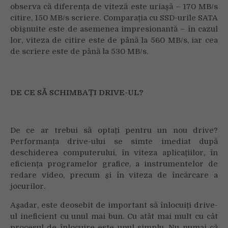
observa că diferența de viteză este uriașă – 170 MB/s
citire, 150 MB/s scriere. Comparația cu SSD-urile SATA
obișnuite este de asemenea impresionantă – în cazul
lor, viteza de citire este de până la 560 MB/s, iar cea
de scriere este de până la 530 MB/s.
DE CE SĂ SCHIMBAȚI DRIVE-UL?
De ce ar trebui să optați pentru un nou drive?
Performanța drive-ului se simte imediat după
deschiderea computerului, în viteza aplicațiilor, în
eficiența programelor grafice, a instrumentelor de
redare video, precum și în viteza de încărcare a
jocurilor.
Așadar, este deosebit de important să înlocuiți drive-
ul ineficient cu unul mai bun. Cu atât mai mult cu cât
procesul de înlocuire este unul simplu. Nu numai că