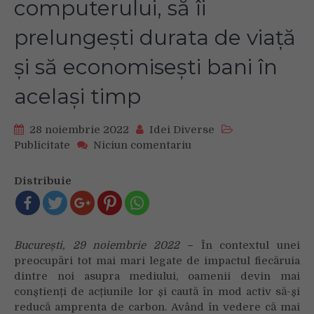
computerului, să îi
prelungești durata de viață
și să economisești bani în
același timp
28 noiembrie 2022
Idei Diverse
on
Publicitate
Niciun comentariu
5
pași
Distribuie
prin
care
poți
să
București, 29 noiembrie 2022
–
În contextul unei
îmbunătățești
preocupări tot mai mari legate de impactul fiecăruia
performanța
dintre noi asupra mediului, oamenii devin mai
computerului,
conștienți de acțiunile lor și caută în mod activ să-și
să
îi
reducă amprenta de carbon. Având în vedere că mai