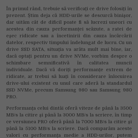
În primul rând, trebuie să verificați ce drive folosiți în
prezent. Știm deja că HDD-urile se descurcă binișor,
dar uităm cât de dificil poate fi să lucrezi uneori cu
acestea din cauza performanței scăzute, a ratei de
eșec ridicate sau a încetinirii din cauza încărcării
datelor, respectiv timpului îndelungat de lucru. Cu un
drive SSD SATA, situația va arăta mult mai bine, iar,
dacă optați pentru un drive NVMe, vorbim despre o
schimbare semnificativă în calitatea muncii
individuale. Dacă vă doriți performanțe extrem de
ridicate, ar trebui să luați în considerare înlocuirea
drive-ului existent cu unul care aderă la standardul
SSD NVMe, precum Samsung 980 sau Samsung 980
PRO.
Performanța celui dintâi oferă viteze de până la 3500
MB/s la citire și până la 3000 MB/s la scriere, în timp
ce versiunea PRO oferă până la 7000 MB/s la citire și
până la 5100 MB/s la scriere. Dacă comparăm aceste
valori cu performanța medie a HDD-urilor, putem