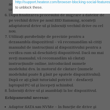
acesta va detecta noua conexiune. În continuare,
urmați instrucțiunile din aplicație.
După finalizarea procesului de migrare a datelor de
pe vechiul drive pe noul SSD Samsung, scoateți
adaptatorul drive-ul și înlocuiți vechiul drive cu cel
nou.
Utilizați șurubelnițe de precizie pentru a
dezasambla dispozitivul – vă recomandăm să citiți
manualul de instrucțiuni al dispozitivului pentru a
verifica cum să deschideți dispozitivul. Dacă nu mai
aveți manualul, vă recomandăm să căutați
instrucțiunile online, introducând numele
modelului dvs. în motorul de căutare (numele
modelului poate fi găsit pe spatele dispozitivului).
După ce ați găsit tutorialul potrivit – desfaceți
laptopul/PC-ul și începeți schimbul.
Înlocuiți drive-ul și asamblați la loc dispozitivul.
Echipamentul necesar:
Adaptor SATA sau NVMe – în funcție de drive și