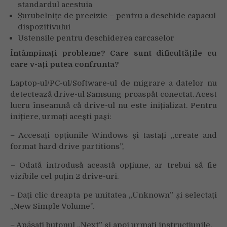
standardul acestuia
Șurubelnițe de precizie – pentru a deschide capacul
dispozitivului
Ustensile pentru deschiderea carcaselor
Întâmpinați probleme? Care sunt dificultățile cu
care v-ați putea confrunta?
Laptop-ul/PC-ul/Software-ul de migrare a datelor nu
detectează drive-ul Samsung proaspăt conectat. Acest
lucru înseamnă că drive-ul nu este inițializat. Pentru
inițiere, urmați acești pași:
– Accesați opțiunile Windows și tastați „create and
format hard drive partitions”,
–
Odată introdusă această opțiune, ar trebui să fie
vizibile cel puțin 2 drive-uri.
– Dați clic dreapta pe unitatea „Unknown” și selectați
„New Simple Volume”.
– Apăsați butonul „Next” și apoi urmați instrucțiunile.