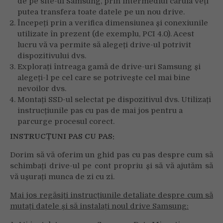
de pe site-ul Samsung, prin intermediul căruia veți
website. Please follow the instructions at
putea transfera toate datele pe un nou drive.
http://support.heateor.com/browser-blocking-social-
Începeți prin a verifica dimensiunea și conexiunile
features/
to unblock these.
utilizate în prezent (de exemplu, PCI 4.0). Acest
lucru vă va permite să alegeți drive-ul potrivit
dispozitivului dvs.
Explorați întreaga gamă de drive-uri Samsung și
alegeți-l pe cel care se potrivește cel mai bine
nevoilor dvs.
Montați SSD-ul selectat pe dispozitivul dvs. Utilizați
instrucțiunile pas cu pas de mai jos pentru a
parcurge procesul corect.
INSTRUCȚUNI PAS CU PAS:
Dorim să vă oferim un ghid pas cu pas despre cum să
schimbați drive-ul pe cont propriu și să vă ajutăm să
vă ușurați munca de zi cu zi.
Mai jos regăsiți instrucțiunile detaliate despre cum să
mutați datele și să instalați noul drive Samsung: