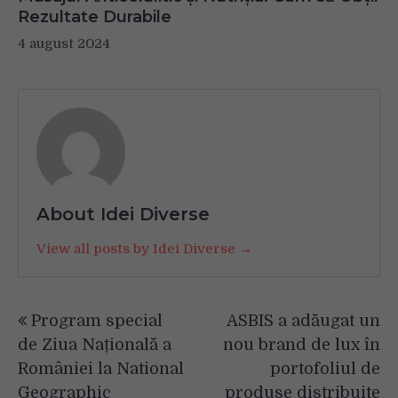
Rezultate Durabile
4 august 2024
About Idei Diverse
View all posts by Idei Diverse →
Navigare
Program special
ASBIS a adăugat un
în
de Ziua Națională a
nou brand de lux în
articole
României la National
portofoliul de
Geographic
produse distribuite