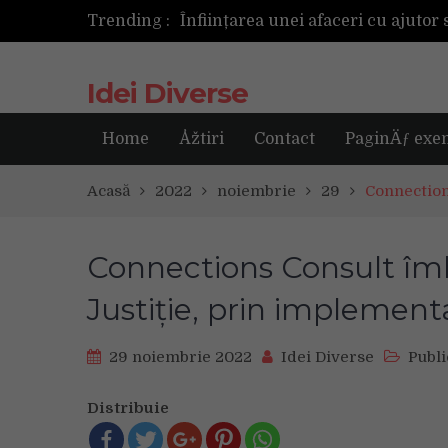
Trending :
Următoarea fotografie poate fi ce
Idei Diverse
Home
Åžtiri
Contact
PaginÄƒ exe
Acasă
2022
noiembrie
29
Connection
Connections Consult îm
Justiţie, prin implement
29 noiembrie 2022
Idei Diverse
Publi
Distribuie