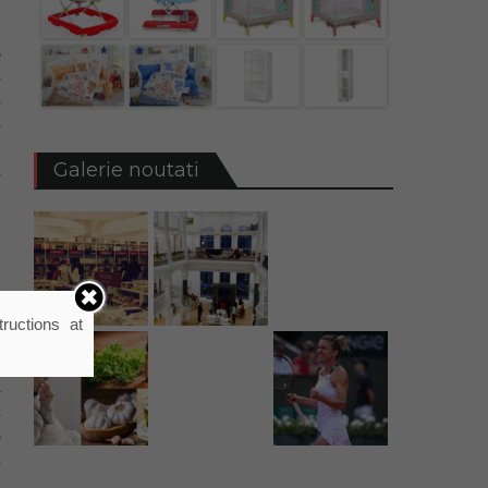
,
l
a
i
e
Galerie noutati
l
d
ructions at
a
s
i
u
s
u
e