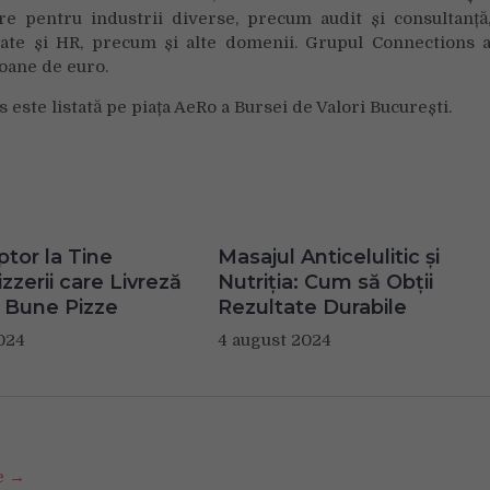
e pentru industrii diverse, precum audit și consultanță
litate și HR, precum și alte domenii. Grupul Connections 
ioane de euro.
ste listată pe piața AeRo a Bursei de Valori București.
ptor la Tine
Masajul Anticelulitic și
zzerii care Livreză
Nutriția: Cum să Obții
 Bune Pizze
Rezultate Durabile
024
4 august 2024
se →