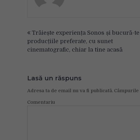
Navigare
Trăiește experiența Sonos și bucură-te
în
producțiile preferate, cu sunet
articole
cinematografic, chiar la tine acasă
Lasă un răspuns
Adresa ta de email nu va fi publicată.
Câmpurile 
Comentariu