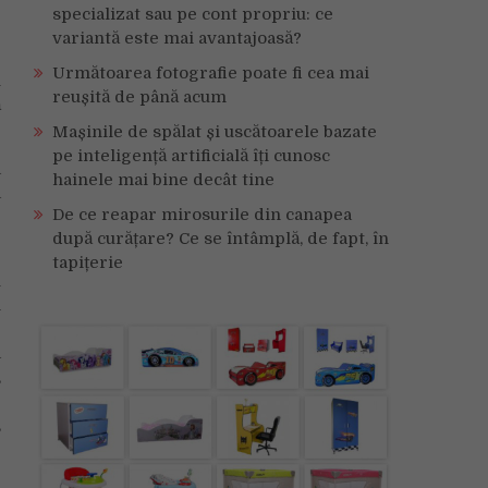
specializat sau pe cont propriu: ce
variantă este mai avantajoasă?
e
Următoarea fotografie poate fi cea mai
u
reușită de până acum
ă
Mașinile de spălat și uscătoarele bazate
pe inteligență artificială îți cunosc
a
hainele mai bine decât tine
a
De ce reapar mirosurile din canapea
e
după curățare? Ce se întâmplă, de fapt, în
tapițerie
u
i
e
a
,
e
,