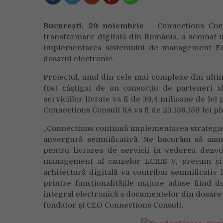
București, 29 noiembrie
– Connections Consu
transformare digitală din România, a semnat u
implementarea sistemului de management ECRIS
dosarul electronic.
Proiectul, unul din cele mai complexe din ultimi
fost câștigat de un consorțiu de parteneri a
serviciilor livrate va fi de 39,4 milioane de lei
Connections Consult SA va fi de 23.138.159 lei pl
„Connections continuă implementarea strategiei 
anvergură semnificativă. Ne bucurăm să anun
pentru livrarea de servicii în vederea dezvol
management al cauzelor ECRIS V, precum și a
arhitectură digitală va contribui semnificativ 
printre funcționalitățile majore aduse fiind d
integral electronică a documentelor din dosare –
fondator și CEO Connections Consult.