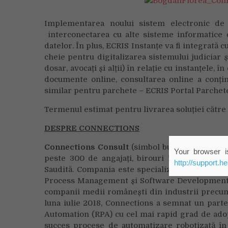
Implementarea noului sistem electronic de
interconectarea cu alte sisteme informatice e
datelor. În plus, ECRIS Instanțe va fi integrată 
cheie pentru digitalizarea sistemului judiciar ș
dosar, avocați și alții) în relație cu instanțele,
documente online, consultarea online a conțin
similar pentru parchete – ECRIS Portal Parchet
Termenul estimat pentru livrarea soluției către M
DESPRE CONNECTIONS
Connections Consult
(simbol bursier CC) este 
Your browser is
peste 300 de angajați, birouri în Bulgaria și
http://support.h
Saudită. Compania este specializată în Intellig
Process Management și Software Development O
companii medii românești din industrii precum
luna iulie 2018, Connections a semnat un part
Automation (RPA) cu cel mai rapid grad de adop
succes procese de automatizare robotizată în 