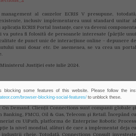
 management al cauzelor ECRIS V presupune, totodată
xistente, inclusiv implementarea unui standard unitar a
cu aplicația ECRIS Portal Instanțe, care va deveni component
i va putea fi folosită de persoanele interesate (părțile unu
 în calitate de punct unic de interacțiune online – depunere d
utului unui dosar etc. De asemenea, se va crea un porta
e.
inisterul Justiției este iulie 2024.
lider pe piața de transformare digitala din România, avân
 blocking some features of this website. Please follow the inst
 Serbia și reprezentanți de vânzări în Germania și Arabi
eateor.com/browser-blocking-social-features/
to unblock these.
ent Automation, IT Infrastructure Support, Digital Busines
n Demand. Clienții Connections sunt companii globale ș
 Banking, FMCG, Oil & Gas, Telecom și Retail. Începând c
eneriat cu UiPath, platforma de Enterprise Robotic Proces
ție la nivel mondial, alături de care a implementat deja c
industrii cheie. Totodată, Connections Consult investeșt