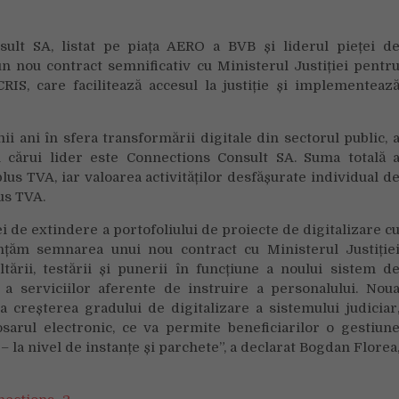
la
Justiţie,
lt SA, listat pe piața AERO a BVB și liderul pieței d
prin
n nou contract semnificativ cu Ministerul Justiției pentr
implementarea
, care facilitează accesul la justiție și implementeaz
dosarului
electronic
i ani în sfera transformării digitale din sectorul public, 
l cărui lider este Connections Consult SA. Suma totală 
 plus TVA, iar valoarea activităților desfășurate individual d
us TVA.
de extindere a portofoliului de proiecte de digitalizare c
țăm semnarea unui nou contract cu Ministerul Justiție
tării, testării și punerii în funcțiune a noului sistem d
 serviciilor aferente de instruire a personalului. Nou
la creșterea gradului de digitalizare a sistemului judiciar
osarul electronic, ce va permite beneficiarilor o gestiun
 la nivel de instanțe și parchete”, a declarat Bogdan Florea