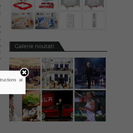
l
ă
m
e
l
a
Galerie noutati
e
i
t
T
ructions at
,
m
a
a