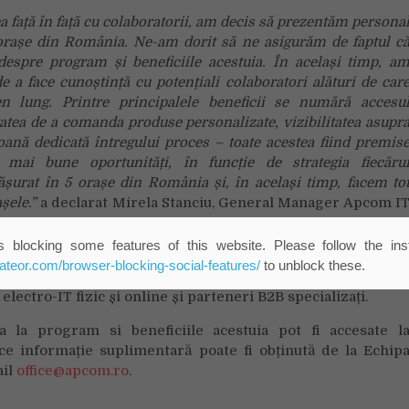
 față în față cu colaboratorii, am decis să prezentăm persona
orașe din România. Ne-am dorit să ne asigurăm de faptul c
 despre program și beneficiile acestuia. În același timp, a
e a face cunoștință cu potențiali colaboratori alături de car
 lung. Printre principalele beneficii se numără accesu
itatea de a comanda produse personalizate, vizibilitatea asupr
rsoană dedicată întregului proces – toate acestea fiind premis
 mai bune oportunități, în funcție de strategia fiecăru
șurat în 5 orașe din România și, în același timp, facem to
șele.”
a declarat Mirela Stanciu, General Manager Apcom I
 blocking some features of this website. Please follow the inst
 autorizat Apple în România începând din 1994. În prezent
eateor.com/browser-blocking-social-features/
to unblock these.
e parteneri autorizați, inclusiv magazine Apple Premiu
electro-IT fizic și online și parteneri B2B specializați.
a la program si beneficiile acestuia pot fi accesate l
rice informație suplimentară poate fi obținută de la Echip
ail
office@apcom.ro
.