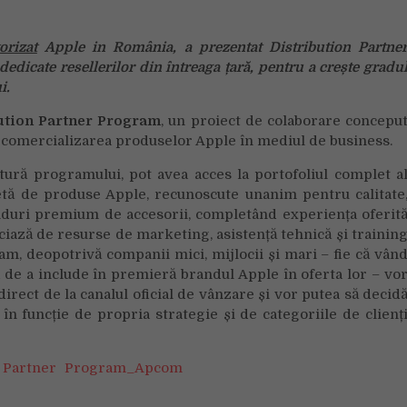
Distribution
Partner
orizat
Apple in România, a prezentat Distribution Partne
Program
dicate resellerilor din întreaga țară, pentru a crește gradu
i.
ution Partner Program
, un proiect de colaborare concepu
a comercializarea produselor Apple în mediul de business.
ătură programului, pot avea acces la portofoliul complet a
tă de produse Apple, recunoscute unanim pentru calitate
branduri premium de accesorii, completând experiența oferit
ciază de resurse de marketing, asistență tehnică și trainin
ram, deopotrivă companii mici, mijlocii și mari – fie că vân
 de a include în premieră brandul Apple în oferta lor – vo
 direct de la canalul oficial de vânzare și vor putea să decid
în funcție de propria strategie și de categoriile de clienț