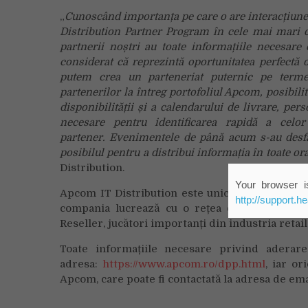
„
Cunoscând importanța pe care o are interacțiunea
Distribution Partner Program în cele mai mari 
partnerii noștri au toate informațiile necesare
considerat că reprezintă oportunitatea perfectă d
putem crea un parteneriat puternic pe termen
partenerilor la întreg portofoliul Apcom, posibil
disponibilității și a calendarului de livrare, pe
necesare pentru identificarea rapidă a celor
partener.
E
venimentele de până acum s-au desfă
posibilul pentru a distribui informația în toate ora
Distribution.
Your browser is
Apcom IT Distribution este unicul distribuitor
http://support.h
compania lucrează cu o rețea diversificată d
Reseller, jucători importanți din industria retail 
Toate informațiile necesare privind aderare
adresa:
https://www.apcom.ro/dpp.html
, iar o
Apcom, care poate fi contactată la adresa de em