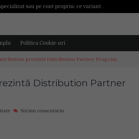
Înființarea unei afaceri cu ajutor specializat sau pe cont propriu: ce variantă este mai avantajoasă?
a mai reușită de până acum
Mașinile de spălat și uscătoarele bazate pe inteligență artificială îți cunosc hainele mai bine decât tine
De ce reapar mirosurile din canapea după curățare? Ce se întâmplă, de fapt, în tapițerie
Tot ce trebuie sa stii inainte de Summer Well 2026. Ghidul complet pentru editia aniversara de 15 ani
mplu
Politica Cookie-uri
stribution prezintă Distribution Partner Program
ezintă Distribution Partner
on
itate
Niciun comentariu
Apcom
IT
Distribution
prezintă