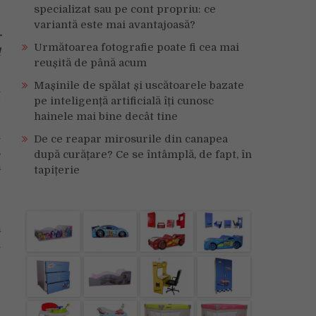
specializat sau pe cont propriu: ce
variantă este mai avantajoasă?
r
Următoarea fotografie poate fi cea mai
l
reușită de până acum
Mașinile de spălat și uscătoarele bazate
t
pe inteligență artificială îți cunosc
hainele mai bine decât tine
l
De ce reapar mirosurile din canapea
,
după curățare? Ce se întâmplă, de fapt, în
ă
tapițerie
g
d
r
ă
i