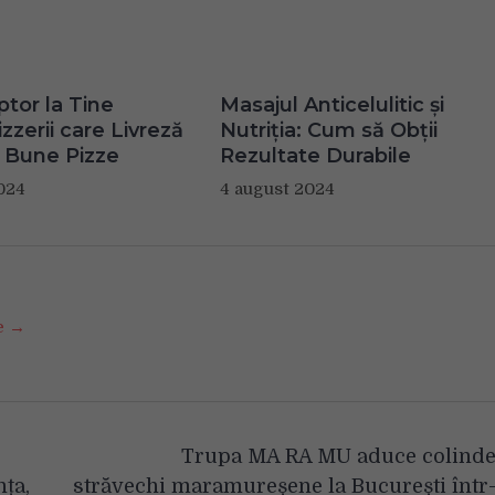
ptor la Tine
Masajul Anticelulitic și
zzerii care Livreză
Nutriția: Cum să Obții
 Bune Pizze
Rezultate Durabile
024
4 august 2024
se →
Trupa MA RA MU aduce colind
nța,
străvechi maramureșene la București într