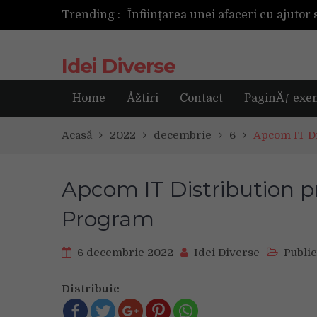
Trending :
Următoarea fotografie poate fi ce
Idei Diverse
Home
Åžtiri
Contact
PaginÄƒ exe
Acasă
2022
decembrie
6
Apcom IT Di
Apcom IT Distribution pr
Program
6 decembrie 2022
Idei Diverse
Public
Distribuie