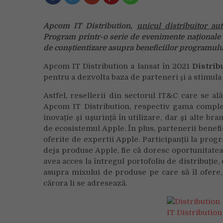
Apcom IT Distribution,
unicul distribuitor aut
Program printr-o serie de evenimente naționale de
de conștientizare asupra beneficiilor programulu
Apcom IT Distribution a lansat în 2021
Distrib
pentru a dezvolta baza de parteneri şi a stimul
Astfel, resellerii din sectorul IT&C care se al
Apcom IT Distribution, respectiv gama comple
inovație și ușurință în utilizare, dar și alte 
de ecosistemul Apple. În plus, partenerii benefi
oferite de expertii Apple. Participanții la prog
deja produse Apple, fie că doresc oportunitatea
avea acces la întregul portofoliu de distribuție,
asupra mixului de produse pe care să îl ofere, 
cărora li se adresează.