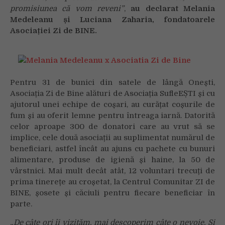
promisiunea că vom reveni”
,
au declarat Melania
Medeleanu și Luciana Zaharia, fondatoarele
Asociației Zi de BINE.
Pentru 31 de bunici din satele de lângă Onești,
Asociația Zi de Bine alături de Asociația SufleEȘTI și cu
ajutorul unei echipe de coșari, au curățat coșurile de
fum și au oferit lemne pentru întreaga iarnă. Datorită
celor aproape 300 de donatori care au vrut să se
implice, cele două asociații au suplimentat numărul de
beneficiari, astfel încât au ajuns cu pachete cu bunuri
alimentare, produse de igienă și haine, la 50 de
vârstnici. Mai mult decât atât, 12 voluntari trecuți de
prima tinerețe au croșetat, la Centrul Comunitar ZI de
BINE, șosete și căciuli pentru fiecare beneficiar în
parte.
„De câte ori îi vizităm, mai descoperim câte o nevoie. Și