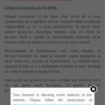
Despre Asociația Zi de BINE
Scopul Asociației Zi de Bine este acela de a crea
comunități, de a sprijini mii de oameni aflați în situații
vulnerabile și de a crea notorietate în jurul unor
cauze ignorate. Asociația susține câte un ONG în
fiecare lună a anului și încurajează oamenii să-și
doneze ziua de naștere pentru un proiect social.
Mecanismul de funcționare este unul simplu: la
fiecare început de lună se anunță cauza susținută și
sunt descrise nevoia și beneficiarii. La finalul lunii,
donatorii află ce s-a întâmplat cu banii și sunt invitați
să vadă rezultatul implicării lor.
Dacă aveți un proiect în care credeți dar pentru care
nu ați găsit încă finanțare, îl puteți înscrie
pe
www.zidebine.ro
.
Your browser is blocking some features of this
website. Please follow the instructions at