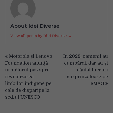
About Idei Diverse
View all posts by Idei Diverse →
Navigare
Motorola și Lenovo
În 2022, oamenii au
în
Foundation anunță
cumpărat, dar au și
articole
următorul pas spre
căutat lucruri
revitalizarea
surprinzătoare pe
limbilor indigene pe
eMAG
cale de dispariție la
sediul UNESCO