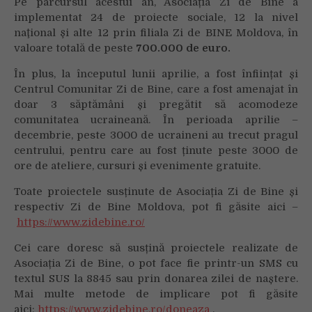
Pe parcursul acestui an, Asociația Zi de Bine a
implementat 24 de proiecte sociale, 12 la nivel
naţional şi alte 12 prin filiala Zi de BINE Moldova, în
valoare totală de peste
700.000 de euro.
În plus, la începutul lunii aprilie, a fost înființat și
Centrul Comunitar Zi de Bine, care a fost amenajat în
doar 3 săptămâni și pregătit să acomodeze
comunitatea ucraineană. În perioada aprilie –
decembrie, peste 3000 de ucraineni au trecut pragul
centrului, pentru care au fost ținute peste 3000 de
ore de ateliere, cursuri și evenimente gratuite.
Toate proiectele susținute de Asociația Zi de Bine și
respectiv Zi de Bine Moldova, pot fi găsite aici –
https://www.zidebine.ro/
Cei care doresc să susțină proiectele realizate de
Asociația Zi de Bine, o pot face fie printr-un SMS cu
textul SUS la 8845 sau prin donarea zilei de naștere.
Mai multe metode de implicare pot fi găsite
aici:
https://www.zidebine.ro/doneaza
.