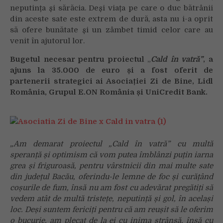
pentru
neputința și sărăcia. Deși viața pe care o duc bătrânii
50
din aceste sate este extrem de dură, asta nu i-a oprit
de
să ofere bunătate și un zâmbet timid celor care au
vârstnici,
venit în ajutorul lor.
în
cadrul
Bugetul necesar pentru proiectul
„
Cald în vatră”
, a
proiectului
ajuns la 35.000 de euro și a fost oferit de
„Cald
partenerii strategici ai Asociației Zi de Bine, Lidl
în
România, Grupul E.ON România și UniCredit Bank.
vatră”
„Am demarat proiectul „Cald în vatră” cu multă
speranță și optimism că vom putea îmblânzi puțin iarna
grea și friguroasă, pentru vârstnicii din mai multe sate
din județul Bacău, oferindu-le lemne de foc și curățând
coșurile de fum, însă nu am fost cu adevărat pregătiți să
vedem atât de multă tristețe, neputință și gol, în același
loc. Deși suntem fericiți pentru că am reușit să le oferim
o bucurie, am plecat de la ei cu inima strânsă, însă cu