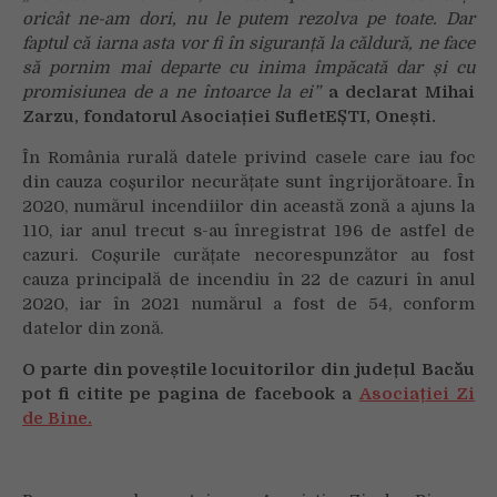
oricât ne-am dori, nu le putem rezolva pe toate. Dar
faptul că iarna asta vor fi în siguranță la căldură, ne face
să pornim mai departe cu inima împăcată dar și cu
promisiunea de a ne întoarce la ei”
a declarat Mihai
Zarzu, fondatorul Asociației SufletEȘTI, Onești.
În România rurală datele privind casele care iau foc
din cauza coșurilor necurățate sunt îngrijorătoare. În
2020, numărul incendiilor din această zonă a ajuns la
110, iar anul trecut s-au înregistrat 196 de astfel de
cazuri. Coșurile curățate necorespunzător au fost
cauza principală de incendiu în 22 de cazuri în anul
2020, iar în 2021 numărul a fost de 54, conform
datelor din zonă.
O parte din poveștile locuitorilor din județul Bacău
pot fi citite pe pagina de facebook a
Asociației Zi
de Bine.