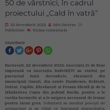
50 de vârstnici, în cadrul
proiectului „Cald în vatră”
22 decembrie 2022
Idei Diverse
on
Publicitate
Niciun comentariu
Asociația
Zi
Distribuie
de
Bine
a
curățat
București, 22 decembrie 2022:
Asociația Zi de Bine
coșuri
împreună cu Asociația SufletEȘTI au vizitat, pe
de
parcursul lunii decembrie, vârstnicii din
fum
municipiul Onești, din satele Dumbrava, Brătești,
și
a
Deleni, Capătu, Bârsănești și Poiana Sărată şi de la
oferit
Mănăstirea Caşin din județul Bacău, pentru a le
lemne
curăța hornurile și a le asigura necesarul de lemne
de
pentru iarna grea.
Voluntarii au ascultat povești de
foc
neimaginat și au văzut ce înseamnă singurătatea,