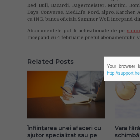
Red Bull, Bacardi, Jagermeister, Martini, B
Days, Converse, MedLife, Ford, alpro, Karcher,
cu ING, banca oficiala Summer Well incepand din
Abonamentele pot fi achizitionate de pe
summ
Incepand cu 4 februarie pretul abonamentului va 
Related Posts
Your browser is
http://support.h
Înființarea unei afaceri cu
Vara fără
ajutor specializat sau pe
schimbă 