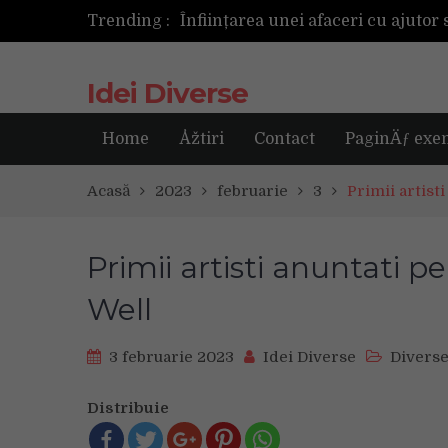
Trending :
Următoarea fotografie poate fi ce
Idei Diverse
Home
Åžtiri
Contact
PaginÄƒ exe
Acasă
2023
februarie
3
Primii artist
Primii artisti anuntati 
Well
3 februarie 2023
Idei Diverse
Divers
Distribuie