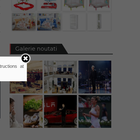
n
a
.
Galerie noutati
ructions at