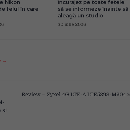
te Nikon
încurajez pe toate fetele
e felul în care
să se informeze înainte să
aleagă un studio
26
30 iulie 2026
se →
Review – Zyxel 4G LTE-A LTE5398-M904
M-
 si