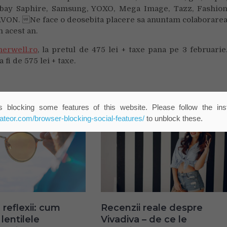
ombay Saphire, Samsung, YOXO, Mega Image, Tazz, Fashio
 AVON. Ne face o deosebita placere sa anuntam colaborare
 acest an.
erwell.ro
, la pretul de 475 lei + taxe pana pe 3 februarie
fi de 575 lei + taxe.
 blocking some features of this website. Please follow the inst
eateor.com/browser-blocking-social-features/
to unblock these.
 reflexii: cum
Recenzii reale despre
lentilele
Vivadiva – de ce le