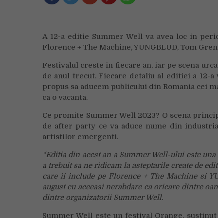
A 12-a editie Summer Well va avea loc in peri
Florence + The Machine, YUNGBLUD, Tom Grennan
Festivalul creste in fiecare an, iar pe scena urca
de anul trecut. Fiecare detaliu al editiei a 12
propus sa aducem publicului din Romania cei mai
ca o vacanta.
Ce promite Summer Well 2023? O scena principa
de after party ce va aduce nume din industria 
artistilor emergenti.
“Editia din acest an a Summer Well-ului este una 
a trebuit sa ne ridicam la asteptarile create de edi
care ii include pe Florence + The Machine si Y
august cu aceeasi nerabdare ca oricare dintre oam
dintre organizatorii Summer Well.
Summer Well este un festival Orange, sustinut i