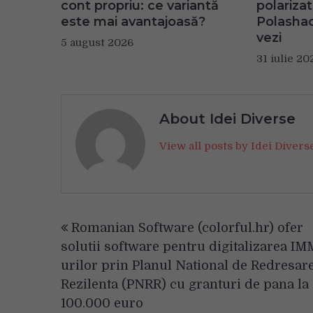
cont propriu: ce variantă
polariza
este mai avantajoasă?
Polashad
vezi
5 august 2026
31 iulie 20
About Idei Diverse
View all posts by Idei Diver
Navigare
Romanian Software (colorful.hr) ofer
în
solutii software pentru digitalizarea IM
articole
urilor prin Planul National de Redresare
Rezilenta (PNRR) cu granturi de pana la
100.000 euro