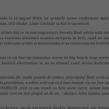
a
12-
a
oada 11-13 august 2023, iar primele nume confirmate sunt
editie
, 070 Shake, Lime Cordiale si Kid Francescoli.
Summer
Well
 artisti din ce in mai importanti, dovada fiind editia sold ou
-a va continua misiunea noastra inceputa in 2011, cand ne-a
 relevanti artisti ai momentului si sa construim un festiva
la cu un line-up rasunator, scena de hip-hop & trap, scen
muzicii electronice si, nu in ultimul rand, scena dedicat
speciala din multe puncte de vedere, principalul fiind acela c
tia precedenta, o editie sold-out cu 2 luni inainte. Cu un line-u
UNGBLUD, cred ca am reusit cu brio acest lucru. Astept lun
enii care ne trec pragul an de an. ” declara John Varbiu, unu
n fiecare an de partenerii: Beck’s, Mastercard, glo, Pepsi