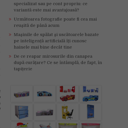
specializat sau pe cont propriu: ce
variantă este mai avantajoasă?
Următoarea fotografie poate fi cea mai
:
reușită de până acum
Mașinile de spălat și uscătoarele bazate
t
pe inteligență artificială îți cunosc
m
hainele mai bine decât tine
l
De ce reapar mirosurile din canapea
după curățare? Ce se întâmplă, de fapt, în
a
tapițerie
a
a
p
a
l
,