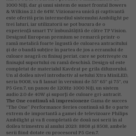
1000 Niţi, dar și unui sistem de sunet frontal Bowers
& Wilkins 2.1 de 64W. Vizionarea unică şi captivantă
este oferită prin intermediul sistemului Ambilight pe
trei laturi, iar utilizatorii se pot bucura de o
experienţă smart TV îmbunătățită de către TP Vision.
Designul European premium se remarcă printr-o
ramă metalică foarte îngustă de culoarea antracitului
şi de o bandă subțire în partea de jos a ecranului de
culoare neagră cu finisaj periat, care se potrivește cu
finisajul suportului cu ramă deschisă. Design-ul este
completat de materialul Kavdrat pe grila difuzorului.
Un al doilea nivel introductiv al setului Xtra MiniLED,
seria 9008, va fi lansat în versiuni de 55″ 65″ și 75″, cu
P5 Gen.7, un panou de 120Hz-1000 Niţi, un sistem
audio 2.0 de 40W și suporţi de culoare gri-antracit.
The One continuă să impresioneze
Gama de succes
“The One” Performance Series continuă să fie o parte
extrem de importantă a gamei de televizoare Philips
Ambilight și va fi completată de două noi serii în al
doilea trimestru al anului 2023: 8808 și 8508, ambele
serii fiind dotate cu procesorul P5 Gen.7.