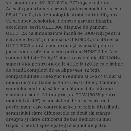
versiunilor de 48″, 55″, 65″ și 77″ deja existente.
Această gamă beneficiază de puterea noului procesor
P5 AI Gen.7 şi de tehnologiile Ambient Intelligence
V2 şi Super Resolution. Pentru a garanta imagini
excelente, seria OLED808 dispune de panouri
OLED_EX cu luminozitate înaltă de 1000 Niţi pentru
ecranele de 55″ și mai mari. OLED808 și toată seria
OLED 2023 oferă o performanță avansată pentru
jocuri video, oferind acum portului HDMI 2.1 e-Arc
compatibilitate Dolby Vision la o rezoluţie 4K-120Hz,
suport VRR pentru 4K de la 40Hz la 120Hz cu o lățime
de bandă completă de 48Gbps (444, 12 biți),
compatibilitate FreeSync Premium și G-SYNC, dar și
modurile Auto Game și Auto-Low-Latency. Calitatea
sunetului continuă să fie la înălțime datorită unui
sistem de sunet 2.1 integrat, de 70 W (50 W pentru
modelul de 42″) cu un sistem de procesare mai
performant care controlează cu precizie distribuția
semnalului către difuzoarele cu două căi stânga-
dreapta și către difuzorul de bas dedicat cu inel
triplu, orientat spre spate şi susținut de patru