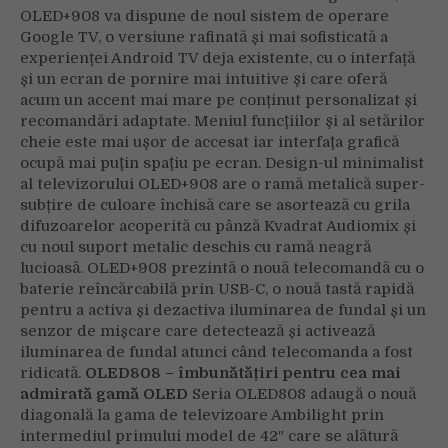
OLED+908 va dispune de noul sistem de operare
Google TV, o versiune rafinată și mai sofisticată a
experienței Android TV deja existente, cu o interfață
și un ecran de pornire mai intuitive şi care oferă
acum un accent mai mare pe conținut personalizat și
recomandări adaptate. Meniul funcţiilor şi al setărilor
cheie este mai uşor de accesat iar interfaţa grafică
ocupă mai puţin spaţiu pe ecran. Design-ul minimalist
al televizorului OLED+908 are o ramă metalică super-
subțire de culoare închisă care se asortează cu grila
difuzoarelor acoperită cu pânză Kvadrat Audiomix și
cu noul suport metalic deschis cu ramă neagră
lucioasă. OLED+908 prezintă o nouă telecomandă cu o
baterie reîncărcabilă prin USB-C, o nouă tastă rapidă
pentru a activa și dezactiva iluminarea de fundal și un
senzor de mișcare care detectează și activează
iluminarea de fundal atunci când telecomanda a fost
ridicată.
OLED808 – îmbunătățiri pentru cea mai
admirată gamă OLED
Seria OLED808 adaugă o nouă
diagonală la gama de televizoare Ambilight prin
intermediul primului model de 42″ care se alătură