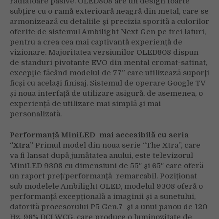
radiatoare pasive. OLED808 are un design foarte
subțire cu o ramă exterioară neagră din metal, care se
armonizează cu detaliile și precizia sporită a culorilor
oferite de sistemul Ambilight Next Gen pe trei laturi,
pentru a crea cea mai captivantă experiență de
vizionare. Majoritatea versiunilor OLED808 dispun
de standuri pivotante EVO din mental cromat-satinat,
excepţie făcând modelul de 77” care utilizează suporţi
ficși cu acelaşi finisaj. Sistemul de operare Google TV
și noua interfață de utilizare asigură, de asemenea, o
experiență de utilizare mai simplă și mai
personalizată.
Performanță MiniLED mai accesibilă cu seria
“Xtra”
Primul model din noua serie “The Xtra”, care
va fi lansat după jumătatea anului, este televizorul
MiniLED 9308 cu dimensiuni de 55″ și 65″ care oferă
un raport preţ/performanţă remarcabil. Poziționat
sub modelele Ambilight OLED, modelul 9308 oferă o
performanță excepțională a imaginii și a sunetului,
datorită procesorului P5 Gen.7 și a unui panou de 120
Hz, 98% DCI WCG, care produce o luminozitate de