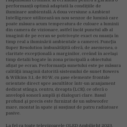
răspunsului cromatic al ecranului pentru a garanta o
performanță optimă adaptată la condițiile de
iluminare ambientală. A doua versiune a Ambient
Intelligence utilizează un nou senzor de lumină care
poate măsura acum temperatura de culoare a luminii
din camera de vizionare, astfel încât punctul alb al
imaginii de pe ecran se potrivește exact cu nuanța în
timp real a iluminării ambientale a camerei. Funcţia
Super Resolution îmbunătățită oferă, de asemenea, o
claritate excepțională a marginilor, creând în același
timp detalii bogate în zona principală a obiectului
afişat pe ecran. Performanţa sunetului este pe măsura
calităţii imaginii datorită sistemului de sunet Bowers
& Wilkins 3.1, de 80 W, cu șase elemente frontale
orientate direct spre ascultător într-un aranjament
dedicat stânga, centru, dreapta (LCR), ce oferă o
anvelopă sonoră amplă şi dialoguri clare. Basul
profund și precis este furnizat de un subwoofer
mare, montat în spate şi susținut de patru radiatoare
pasive.
La fel ca toate televizoarele OLED Ambilight 2023,