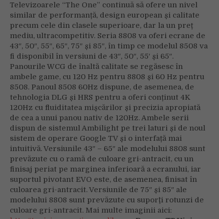
Televizoarele “The One” continuă să ofere un nivel
similar de performanță, design european și calitate
precum cele din clasele superioare, dar la un preț
mediu, ultracompetitiv. Seria 8808 va oferi ecrane de
43″, 50″, 55″, 65″, 75″ și 85″, în timp ce modelul 8508 va
fi disponibil în versiuni de 43″, 50″, 55′ și 65″.
Panourile WCG de înaltă calitate se regăsesc în
ambele game, cu 120 Hz pentru 8808 și 60 Hz pentru
8508. Panoul 8508 60Hz dispune, de asemenea, de
tehnologia DLG și HRS pentru a oferi conținut 4K
120Hz cu fluiditatea mișcărilor și precizia apropiată
de cea a unui panou nativ de 120Hz. Ambele serii
dispun de sistemul Ambilight pe trei laturi și de noul
sistem de operare Google TV și o interfață mai
intuitivă. Versiunile 43″ – 65″ ale modelului 8808 sunt
prevăzute cu o ramă de culoare gri-antracit, cu un
finisaj periat pe marginea inferioară a ecranului, iar
suportul pivotant EVO este, de asemenea, finisat în
culoarea gri-antracit. Versiunile de 75″ și 85″ ale
modelului 8808 sunt prevăzute cu suporţi rotunzi de
culoare gri-antracit. Mai multe imaginii aici: