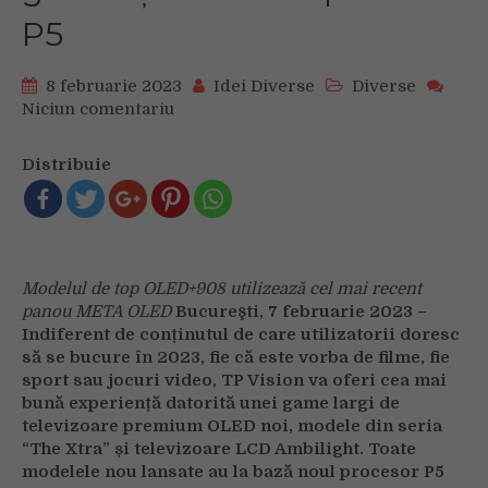
P5
8 februarie 2023
Idei Diverse
Diverse
Niciun comentariu
on
Noile
televizoare
Distribuie
Philips
Ambilight
sunt
şi
mai
Modelul de top OLED+908 utilizează cel mai recent
puternice
panou META OLED
Bucureşti, 7 februarie 2023 –
cu
Indiferent de conținutul de care utilizatorii doresc
a
să se bucure în 2023, fie că este vorba de filme, fie
7-
sport sau jocuri video, TP Vision va oferi cea mai
a
bună experiență datorită unei game largi de
generație
televizoare premium OLED noi, modele din seria
a
“The Xtra” și televizoare LCD Ambilight. Toate
noului
modelele nou lansate au la bază noul procesor P5
procesor