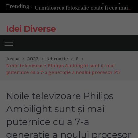
Trending :
Următoarea fotografie poate fi cea mai reușită de până acum
Mașinile de spălat și uscătoarele bazate pe inteligență artificială îți cunosc hainele mai bine decât tine
De ce reapar mirosurile din canapea după curățare? Ce se întâmplă, de fapt, în tapițerie
Idei Diverse
Tot ce trebuie sa stii inainte de Summer Well 2026. Ghidul complet pentru editia aniversara de 15 ani
Acasă
2023
februarie
8
Noile televizoare Philips Ambilight sunt şi mai
puternice cu a 7-a generație a noului procesor P5
Noile televizoare Philips
Ambilight sunt şi mai
puternice cu a 7-a
generație a noului procesor