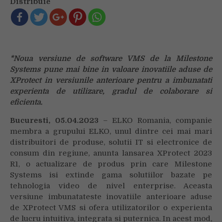
Distribuie
lansarea
XProtect® 2023
R1
*Noua versiune de software VMS de la Milestone
Systems pune mai bine in valoare inovatiile aduse de
XProtect in versiunile anterioare pentru a imbunatati
experienta de utilizare, gradul de colaborare si
eficienta.
Bucuresti,
05.04.2023
– ELKO Romania, companie
membra a grupului ELKO, unul dintre cei mai mari
distribuitori de produse, solutii IT si electronice de
consum din regiune, anunta lansarea XProtect 2023
R1, o actualizare de produs prin care Milestone
Systems isi extinde gama solutiilor bazate pe
tehnologia video de nivel enterprise. Aceasta
versiune imbunatateste inovatiile anterioare aduse
de XProtect VMS si ofera utilizatorilor o experienta
de lucru intuitiva, integrata si puternica. In acest mod,