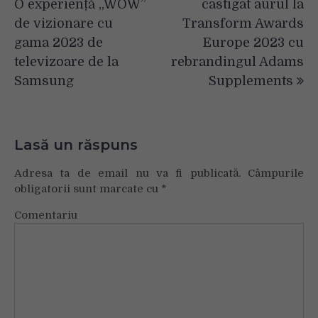
O experiență „WOW”
castigat aurul la
articole
de vizionare cu
Transform Awards
gama 2023 de
Europe 2023 cu
televizoare de la
rebrandingul Adams
Samsung
Supplements
Lasă un răspuns
Adresa ta de email nu va fi publicată.
Câmpurile
obligatorii sunt marcate cu
*
Comentariu