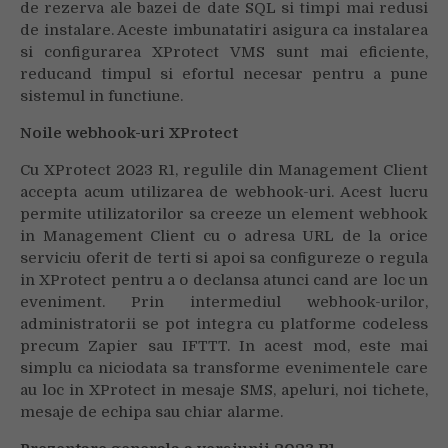
de rezerva ale bazei de date SQL si timpi mai redusi
de instalare. Aceste imbunatatiri asigura ca instalarea
si configurarea XProtect VMS sunt mai eficiente,
reducand timpul si efortul necesar pentru a pune
sistemul in functiune.
Noile webhook-uri XProtect
Cu XProtect 2023 R1, regulile din Management Client
accepta acum utilizarea de webhook-uri. Acest lucru
permite utilizatorilor sa creeze un element webhook
in Management Client cu o adresa URL de la orice
serviciu oferit de terti si apoi sa configureze o regula
in XProtect pentru a o declansa atunci cand are loc un
eveniment. Prin intermediul webhook-urilor,
administratorii se pot integra cu platforme codeless
precum Zapier sau IFTTT. In acest mod, este mai
simplu ca niciodata sa transforme evenimentele care
au loc in XProtect in mesaje SMS, apeluri, noi tichete,
mesaje de echipa sau chiar alarme.