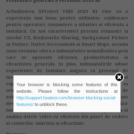
Prezentare generala a versiunii 2023 R1
Actualizarea XProtect VMS 2023 R1 vine cu o
experienta mai buna pentru utilizator, colaborare
pentru operatori, cunoastere a situatiei si eficienta a
instalarii. Cu noi caracteristici precum reinnoiri la
nivelul UX, Bookmarks Sharing, Background Picture
in Picture, Native Screenshots si Smart Maps, aceasta
noua versiune ofera o imbunatatire semnificativa prin
care se sporeste eficienta, productivitatea si
eficacitatea generala. In plus, imbunatatirile aduse
experientei de instalare asigura ca procesul de
incepere a utilizarii XProtect este mai simplu si mai
rapid ca niciodata. Milestone Systems continua sa
Your browser is blocking some features of this
ocupe pozitia de lider al industriei in furnizarea de
website. Please follow the instructions at
solutii de management video bazate pe platforme
http://support.heateor.com/browser-blocking-social-
deschise, punand la dispozitia utilizatorilor
features/
to unblock these.
instrumentele de care au nevoie pentru a gestiona si
analiza datele video cu eficienta din punct de vedere
al costurilor, usurinta si eficacitate.