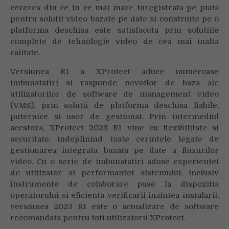
cererea din ce in ce mai mare inregistrata pe piata
pentru solutii video bazate pe date si construite pe o
platforma deschisa este satisfacuta prin solutiile
complete de tehnologie video de cea mai inalta
calitate.
Versiunea R1 a XProtect aduce numeroase
imbunatatiri si raspunde nevoilor de baza ale
utilizatorilor de software de management video
(VMS), prin solutii de platforma deschisa fiabile,
puternice si usor de gestionat. Prin intermediul
acestora, XProtect 2023 R1 vine cu flexibilitate si
securitate, indeplinind toate cerintele legate de
gestionarea integrata bazata pe date a fluxurilor
video. Cu o serie de imbunatatiri aduse experientei
de utilizator si performantei sistemului, inclusiv
instrumente de colaborare puse la dispozitia
operatorului si eficienta verificarii inaintea instalarii,
versiunea 2023 R1 este o actualizare de software
recomandata pentru toti utilizatorii XProtect.