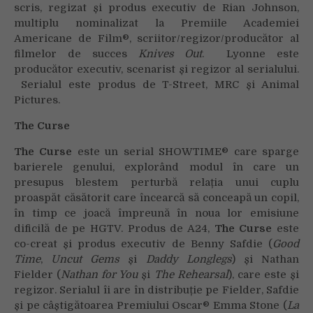
scris, regizat și produs executiv de Rian Johnson,
multiplu nominalizat la Premiile Academiei
Americane de Film®, scriitor/regizor/producător al
filmelor de succes
Knives Out
. Lyonne este
producător executiv, scenarist și regizor al serialului.
Serialul este produs de T-Street, MRC și Animal
Pictures.
The Curse
The Curse
este un serial SHOWTIME® care sparge
barierele genului, explorând modul în care un
presupus blestem perturbă relația unui cuplu
proaspăt căsătorit care încearcă să conceapă un copil,
în timp ce joacă împreună în noua lor emisiune
dificilă de pe HGTV. Produs de A24,
The Curse
este
co-creat și produs executiv de Benny Safdie (
Good
Time
,
Uncut Gems
și
Daddy Longlegs
) și Nathan
Fielder (
Nathan for You
și
The Rehearsal
), care este și
regizor. Serialul îi are în distribuție pe Fielder, Safdie
și pe câștigătoarea Premiului Oscar® Emma Stone (
La