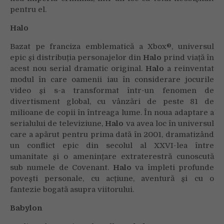
pentru el.
Halo
Bazat pe franciza emblematică a Xbox®, universul
epic și distribuția personajelor din
Halo
prind viață în
acest nou serial dramatic original.
Halo
a reinventat
modul în care oamenii iau în considerare jocurile
video și s-a transformat într-un fenomen de
divertisment global, cu vânzări de peste 81 de
milioane de copii în întreaga lume. În noua adaptare a
serialului de televiziune,
Halo
va avea loc în universul
care a apărut pentru prima dată în 2001, dramatizând
un conflict epic din secolul al XXVI-lea între
umanitate și o amenințare extraterestră cunoscută
sub numele de Covenant.
Halo
va împleti profunde
povești personale, cu acțiune, aventură și cu o
fantezie bogată asupra viitorului.
Babylon