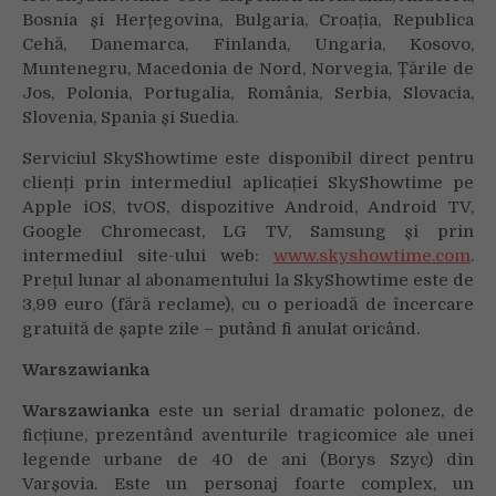
Bosnia și Herțegovina, Bulgaria, Croația, Republica
Cehă, Danemarca, Finlanda, Ungaria, Kosovo,
Muntenegru, Macedonia de Nord, Norvegia, Țările de
Jos, Polonia, Portugalia, România, Serbia, Slovacia,
Slovenia, Spania și Suedia.
Serviciul SkyShowtime este disponibil direct pentru
clienți prin intermediul aplicației SkyShowtime pe
Apple iOS, tvOS, dispozitive Android, Android TV,
Google Chromecast, LG TV, Samsung și prin
intermediul site-ului web:
www.skyshowtime.com
.
Prețul lunar al abonamentului la SkyShowtime este de
3,99 euro (fără reclame), cu o perioadă de încercare
gratuită de șapte zile – putând fi anulat oricând.
Warszawianka
Warszawianka
este un serial dramatic polonez, de
ficțiune, prezentând aventurile tragicomice ale unei
legende urbane de 40 de ani (Borys Szyc) din
Varșovia. Este un personaj foarte complex, un