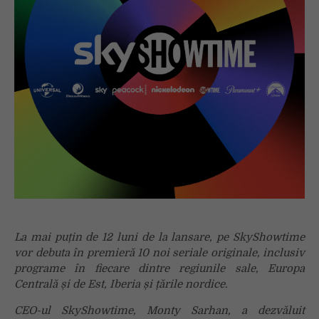
exclusivitate,
inclusiv
Warszawianka
și
The
Winner
La mai puțin de 12 luni de la lansare, pe SkyShowtime
vor debuta în premieră 10 noi seriale originale, inclusiv
programe în fiecare dintre regiunile sale, Europa
Centrală și de Est, Iberia și țările nordice.
CEO-ul SkyShowtime, Monty Sarhan, a dezvăluit