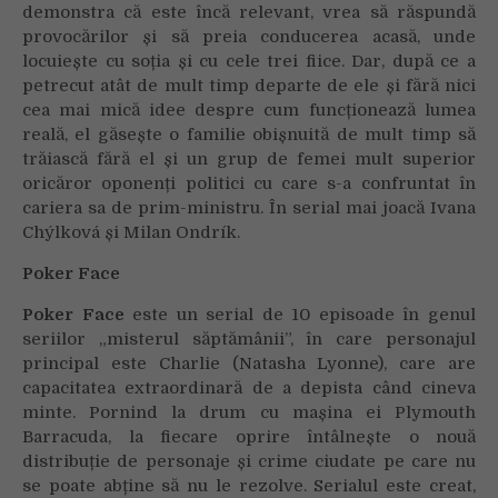
demonstra că este încă relevant, vrea să răspundă
provocărilor și să preia conducerea acasă, unde
locuiește cu soția și cu cele trei fiice. Dar, după ce a
petrecut atât de mult timp departe de ele și fără nici
cea mai mică idee despre cum funcționează lumea
reală, el găsește o familie obișnuită de mult timp să
trăiască fără el și un grup de femei mult superior
oricăror oponenți politici cu care s-a confruntat în
cariera sa de prim-ministru. În serial mai joacă Ivana
Chýlková și Milan Ondrík.
Poker Face
Poker Face
este un serial de 10 episoade în genul
seriilor „misterul săptămânii”, în care personajul
principal este Charlie (Natasha Lyonne), care are
capacitatea extraordinară de a depista când cineva
minte. Pornind la drum cu mașina ei Plymouth
Barracuda, la fiecare oprire întâlnește o nouă
distribuție de personaje și crime ciudate pe care nu
se poate abține să nu le rezolve. Serialul este creat,