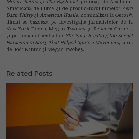
Minari
,
Selma
și
The Big Short
, premiați de Academia
Americană de Film® și de producătorul filmelor
Zero
Dark Thirty
și
American Hustle
, nominalizat la Oscar®,
filmul se bazează pe investigația jurnalistelor de la
New York Times, Megan Twohey și Rebecca Corbett,
și pe romanul bestseller
She Said: Breaking the Sexual
Harassment Story That Helped Ignite a Movement
, scris
de Jodi Kantor și Megan Twohey.
Related Posts