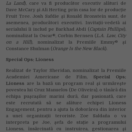
La Land
), care va fi producător executiv alături de
Dave McCary și Ali Herting prin casa lor de producție
Fruit Tree. Josh Safdie și Ronald Bronstein sunt, de
asemenea, producători executivi. Invitații-vedetă ai
serialului îi includ pe Barkhad Abdi (
Captain Phillips
),
nominalizat la Oscar®, Corbin Bernsen (
L.A. Law
,
City
on a Hill
), nominalizat la Premiile Emmy® și
Constance Shulman (
Orange Is the New Black
).
Special Ops: Lioness
Realizat de Taylor Sheridan, nominalizat la Premiile
Academiei Americane de Film,
Special Ops:
Lioness
are la bază un program real și urmărește
povestea lui Cruz Manuelos (De Oliveira), o tânără din
echipa pușcașilor marini dură, dar pasionată, care
este recrutată să se alăture echipei Lioness
Engagement, pentru a ajuta la doborârea din interior
a unei organizații teroriste. Zoe Saldaña o va
interpreta pe Joe, șefa de stație a programului
Lioness, însărcinată cu instruirea, gestionarea și