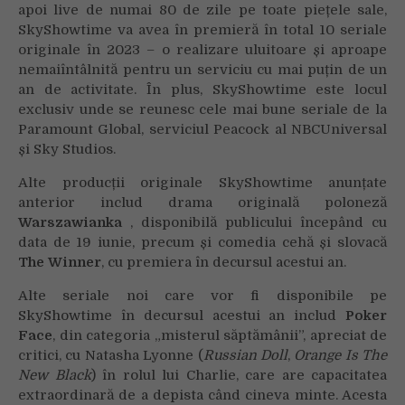
apoi live de numai 80 de zile pe toate piețele sale,
SkyShowtime va avea în premieră în total 10 seriale
originale în 2023 – o realizare uluitoare și aproape
nemaiîntâlnită pentru un serviciu cu mai puțin de un
an de activitate. În plus, SkyShowtime este locul
exclusiv unde se reunesc cele mai bune seriale de la
Paramount Global, serviciul Peacock al NBCUniversal
și Sky Studios.
Alte producții originale SkyShowtime anunțate
anterior includ drama originală poloneză
Warszawianka
, disponibilă publicului începând cu
data de 19 iunie, precum și comedia cehă și slovacă
The Winner
, cu premiera în decursul acestui an.
Alte seriale noi care vor fi disponibile pe
SkyShowtime în decursul acestui an includ
Poker
Face
, din categoria „misterul săptămânii”, apreciat de
critici, cu Natasha Lyonne (
Russian Doll
,
Orange Is The
New Black
) în rolul lui Charlie, care are capacitatea
extraordinară de a depista când cineva minte. Acesta