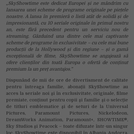
„SkyShowtime este dedicat Europei și ne mândrim cu
lansarea unei scheme de programe originale pe piețele
noastre. A lansa în premieră o listă atât de solidă și de
impresionantă, cu 10 seriale originale în primul nostru
an, este fără precedent pentru un serviciu nou de
streaming. Găzduind una dintre cele mai captivante
scheme de programe în exclusivitate – cu cele mai bune
producții de la Hollywood și din regiune – și o gamă
excepțională de filme, SkyShowtime se angajează să
ofere clienților din toată Europa o ofertă de conținut
premium la un preț avantajos.”
Dispunând de mii de ore de divertisment de calitate
pentru întreaga familie, abonații SkyShowtime au
acces la seriale noi și în exclusivitate, originale, filme
premiate, conținut pentru copii și familie și o selecție
de titluri emblematice și de seturi de la Universal
Pictures, Paramount Pictures, Nickelodeon,
DreamWorks Animation, Paramount+, SHOWTIME®,
Sky Studios și Peacock – toate difuzate într-un singur
loc. SkyShowtime este disponibil în Albania, Andorra,