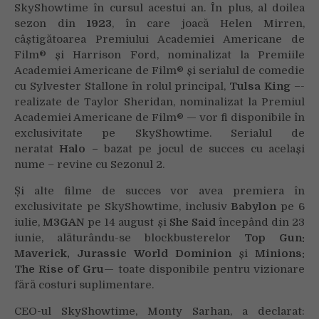
SkyShowtime în cursul acestui an. În plus, al doilea
sezon din
1923
, în care joacă Helen Mirren,
câștigătoarea Premiului Academiei Americane de
Film® și Harrison Ford, nominalizat la Premiile
Academiei Americane de Film®
și serialul de comedie
cu Sylvester Stallone în rolul principal,
Tulsa King
–-
realizate de Taylor Sheridan, nominalizat la Premiul
Academiei Americane de Film® — vor fi disponibile în
exclusivitate pe SkyShowtime. Serialul de
neratat
Halo –
bazat pe jocul de succes cu același
nume – revine cu Sezonul 2.
Și alte filme de succes vor avea premiera în
exclusivitate pe SkyShowtime, inclusiv
Babylon
pe 6
iulie,
M3GAN
pe 14 august și
She Said
începând din 23
iunie, alăturându-se blockbusterelor
Top Gun:
Maverick, Jurassic World Dominion
și
Minions:
The Rise of Gru
— toate disponibile pentru vizionare
fără costuri suplimentare.
CEO-ul SkyShowtime, Monty Sarhan, a declarat: