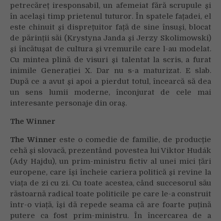
petrecăreț iresponsabil, un afemeiat fără scrupule și
în același timp prietenul tuturor. În spatele fațadei, el
este chinuit și disprețuitor față de sine însuși, blocat
de părinții săi (Krystyna Janda și Jerzy Skolimowski)
și încătușat de cultura și vremurile care l-au modelat.
Cu mintea plină de visuri și talentat la scris, a furat
inimile Generației X. Dar nu s-a maturizat. E slab.
După ce a avut și apoi a pierdut totul, încearcă să dea
un sens lumii moderne, înconjurat de cele mai
interesante personaje din oraș.
The Winner
The Winner
este o comedie de familie, de producție
cehă și slovacă, prezentând povestea lui Viktor Hudák
(Ady Hajdu), un prim-ministru fictiv al unei mici țări
europene, care își încheie cariera politică și revine la
viața de zi cu zi. Cu toate acestea, când succesorul său
răstoarnă radical toate politicile pe care le-a construit
într-o viață, își dă repede seama că are foarte puțină
putere ca fost prim-ministru. În încercarea de a