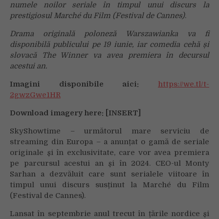
numele noilor seriale în timpul unui discurs la
prestigiosul Marché du Film (Festival de Cannes)
.
Drama originală poloneză Warszawianka va fi
disponibilă publicului pe 19 iunie, iar comedia cehă și
slovacă The Winner va avea premiera în decursul
acestui an.
Imagini disponibile aici:
https://we.tl/t-
2gwzGwe1HR
Download imagery here: [INSERT]
SkyShowtime – următorul mare serviciu de
streaming din Europa – a anunțat o gamă de seriale
originale și în exclusivitate, care vor avea premiera
pe parcursul acestui an și în 2024. CEO-ul Monty
Sarhan a dezvăluit care sunt serialele viitoare în
timpul unui discurs susținut la Marché du Film
(Festival de Cannes).
Lansat în septembrie anul trecut în țările nordice și