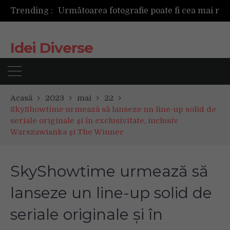
Trending :
Următoarea fotografie poate fi cea mai reușită de până acum
Mașinile de spălat și uscătoarele bazate pe inteligență artificială îți cunosc hainele mai bine decât tine
De ce reapar mirosurile din canapea după curățare? Ce se întâmplă, de fapt, în tapițerie
Idei Diverse
Tot ce trebuie sa stii inainte de Summer Well 2026. Ghidul complet pentru editia aniversara de 15 ani
Acasă
2023
mai
22
SkyShowtime urmează să lanseze un line-up solid de
seriale originale și în exclusivitate, inclusiv
Warszawianka și The Winner
SkyShowtime urmează să
lanseze un line-up solid de
seriale originale și în