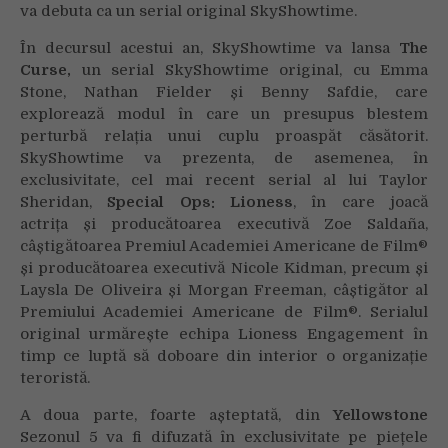
va debuta ca un serial original SkyShowtime.
În decursul acestui an, SkyShowtime va lansa
The
Curse,
un serial SkyShowtime original, cu Emma
Stone,
Nathan Fielder și Benny Safdie,
care
explorează modul în care un presupus blestem
perturbă relația unui cuplu proaspăt căsătorit.
SkyShowtime va prezenta, de asemenea, în
exclusivitate, cel mai recent serial al lui Taylor
Sheridan,
Special Ops:
Lioness
, în care joacă
actrița
și producătoarea executivă Zoe Saldaña,
câștigătoarea Premiul Academiei Americane de Film®
și producătoarea executivă Nicole Kidman, precum și
Laysla De Oliveira și Morgan Freeman, câștigător al
Premiului Academiei Americane de Film®. Serialul
original urmărește echipa Lioness Engagement în
timp ce luptă să doboare din interior o organizație
teroristă.
A doua parte, foarte așteptată, din
Yellowstone
Sezonul 5
va fi difuzată în exclusivitate pe piețele