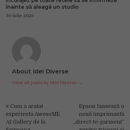
încurajez pe toate fetele să se informeze
înainte să aleagă un studio
30 iulie 2026
About Idei Diverse
View all posts by Idei Diverse →
Navigare
Cum a aratat
Epson lansează o
în
experienta AwesoME
nouă imprimantă
articole
AI Gallery de la
„direct-to-garment”
Samsung
pentru tricouri și