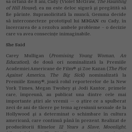
sa orfană de 8 ani, Cady (Violet McGraw,
The Haunting
of Hill House
), ea nu este deloc sigură și pregătită să
fie părinte. Suprasolicitată la muncă, Gemma decide
să interconecteze prototipul lui
M3GAN
cu Cady, în
încercarea de a rezolva ambele probleme – o decizie
care va avea consecințe inimaginabile.
She Said
Carey Mulligan (
Promising Young Woman
,
An
Education
), de două ori nominalizată la Premiile
Academiei Americane de Film® și Zoe Kazan (
The Plot
Against America
,
The Big Sick
) nominalizată la
Premiile Emmy®, joacă rolul reporterelor de la New
York Times, Megan Twohey și Jodi Kantor, primele
care, împreună, au publicat una dintre cele mai
importante știri ale vremii — o știre ce a spulberat
zeci de ani de tăcere pe tema agresiunii sexuale de la
Hollywood și a determinat o schimbare în cultura
americană, care continuă până în prezent. Realizat de
producătorii filmelor
12 Years a Slave
,
Moonlight
,