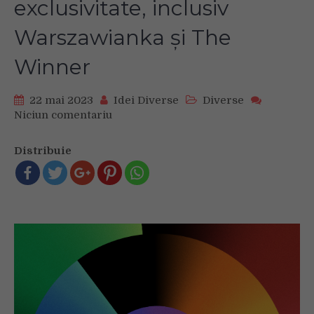
exclusivitate, inclusiv
Warszawianka și The
Winner
22 mai 2023
Idei Diverse
Diverse
Niciun comentariu
on
SkyShowtime
urmează
Distribuie
să
lanseze
un
line-
up
solid
de
seriale
originale
și
în