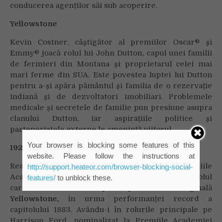
conducerea agenților săi sub acoperire.
Yellowstone
Kevin Costner, câștigător al premiilor Oscar® și
Emmy® joacă rolul lui John Dutton, capul unei familii
de fermieri din Montana și proprietarul celei mai
mari ferme din SUA. Este povestea luptei lui Dutton
pentru a-și apăra pământul și familia de o rezervație
indiană și de dezvoltatori imobiliari. Problemele
medicale și secretele de familie pun presiune asupra
clanului Dutton, iar aspirațiile politice și
parteneriatele externe le amenință viitorul.
Your browser is blocking some features of this
1923
website. Please follow the instructions at
Realizat de Taylor Sheridan, nominalizat la Premiile
http://support.heateor.com/browser-blocking-social-
Academiei Americane de Film®,
1923
este capitolul
features/
to unblock these.
care urmează după povestea originală
Yellowstone,
în urma performanței record a
capitolului 1883. Avându-i în rolurile principale pe
Harrison Ford, nominalizat la Premiile Academiei