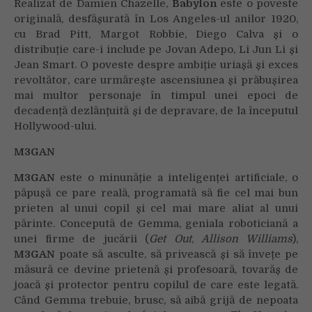
Realizat de Damien Chazelle,
Babylon
este o poveste
originală, desfășurată în Los Angeles-ul anilor 1920,
cu Brad Pitt, Margot Robbie, Diego Calva și o
distribuție care-i include pe Jovan Adepo, Li Jun Li și
Jean Smart. O poveste despre ambiție uriașă și exces
revoltător, care urmărește ascensiunea și prăbușirea
mai multor personaje în timpul unei epoci de
decadență dezlănțuită și de depravare, de la începutul
Hollywood-ului.
M3GAN
M3GAN
este o minunăție a inteligenței artificiale, o
păpușă ce pare reală, programată să fie cel mai bun
prieten al unui copil și cel mai mare aliat al unui
părinte. Concepută de Gemma, geniala roboticiană a
unei firme de jucării (
Get Out
,
Allison Williams
),
M3GAN
poate să asculte, să privească și să învețe pe
măsură ce devine prietenă și profesoară, tovarăș de
joacă și protector pentru copilul de care este legată.
Când Gemma trebuie, brusc, să aibă grijă de nepoata